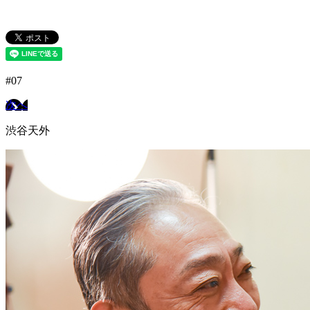
#07
次へ
渋谷天外