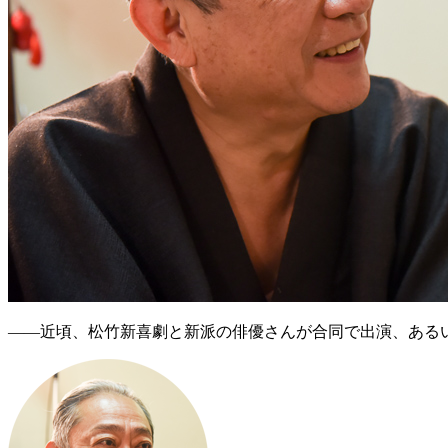
――近頃、松竹新喜劇と新派の俳優さんが合同で出演、ある