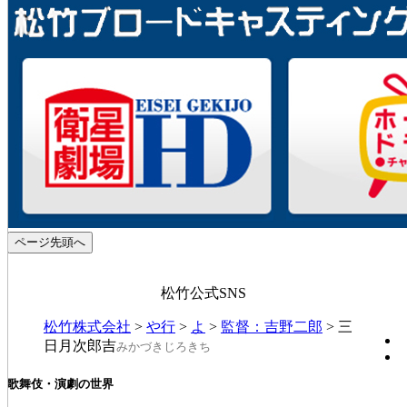
ページ先頭へ
松竹公式SNS
松竹株式会社
>
や行
>
よ
>
監督：吉野二郎
>
三
日月次郎吉
みかづきじろきち
歌舞伎・演劇の世界