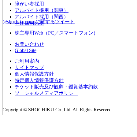
障がい者採用
アルバイト採用（関東）
アルバイト採用（関西）
@shochiku_corpに関するツイート
中途採用比率
株主専用Web（PC／スマートフォン）
お問い合わせ
Global Site
ご利用案内
サイトマップ
個人情報保護方針
特定個人情報保護方針
チケット販売及び観劇・鑑賞基本約款
ソーシャルメディアポリシー
Copyright © SHOCHIKU Co.,Ltd. All Rights Reserved.