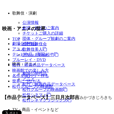
歌舞伎・演劇
公演情報
劇場・施設のご案内
映画・アニメの世界
チケットご購入の詳細
団体・グループ観劇のご案内
TOP
劇場公開作品
松竹歌舞伎会
アニメ
歌舞伎美人
テレビ作品（実写）
チケットWeb松竹
ブルーレイ・DVD
映画・アニメ
松竹・映画作品データベース
映画館での楽しみ方
劇場公開作品
名作を味わう・作る
アニメ
世界につながる
松竹・映画作品データベース
松竹グループの映画館
松竹グループの映画館
松竹シネマ＋
【作品データベース】三日月次郎吉
みかづきじろきち
松竹シネマクラシックス
TV・商品・イベントなど