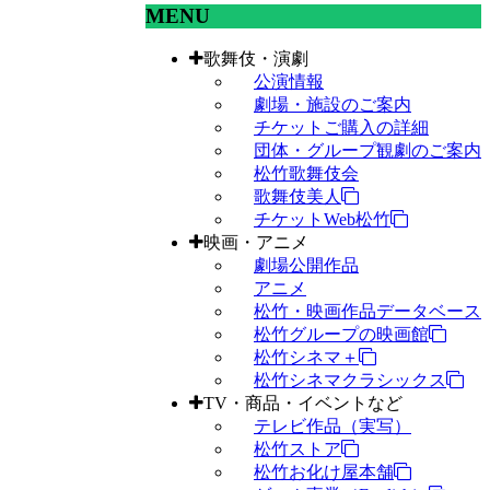
MENU
歌舞伎・演劇
公演情報
劇場・施設のご案内
チケットご購入の詳細
団体・グループ観劇のご案内
松竹歌舞伎会
歌舞伎美人
チケットWeb松竹
映画・アニメ
劇場公開作品
アニメ
松竹・映画作品データベース
松竹グループの映画館
松竹シネマ＋
松竹シネマクラシックス
TV・商品・イベントなど
テレビ作品（実写）
松竹ストア
松竹お化け屋本舗