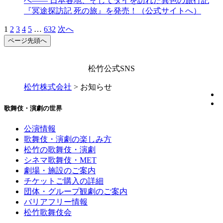
へ―― 日本各地、そしてタイを訪れた異色の旅行記
『冥途探訪記 死の旅』を発売！（公式サイトへ）
1
2
3
4
5
…
632
次へ
ページ先頭へ
松竹公式SNS
松竹株式会社
>
お知らせ
歌舞伎・演劇の世界
公演情報
歌舞伎・演劇の楽しみ方
松竹の歌舞伎・演劇
シネマ歌舞伎・MET
劇場・施設のご案内
チケットご購入の詳細
団体・グループ観劇のご案内
バリアフリー情報
松竹歌舞伎会