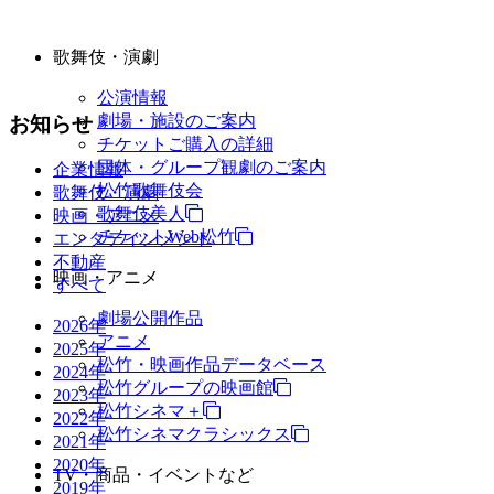
歌舞伎・演劇
公演情報
劇場・施設のご案内
お知らせ
チケットご購入の詳細
団体・グループ観劇のご案内
企業情報
松竹歌舞伎会
歌舞伎・演劇
歌舞伎美人
映画・アニメ
チケットWeb松竹
エンタテインメント
不動産
映画・アニメ
すべて
劇場公開作品
2026年
アニメ
2025年
松竹・映画作品データベース
2024年
松竹グループの映画館
2023年
松竹シネマ＋
2022年
松竹シネマクラシックス
2021年
2020年
TV・商品・イベントなど
2019年