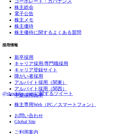
コーポレート・ガバナンス
株主総会
電子公告
株主メモ
株主優待
株主優待に関するよくある質問
採用情報
新卒採用
キャリア採用/専門職採用
キャリア登録サイト
障がい者採用
アルバイト採用（関東）
アルバイト採用（関西）
@shochiku_corpに関するツイート
中途採用比率
株主専用Web（PC／スマートフォン）
お問い合わせ
Global Site
ご利用案内