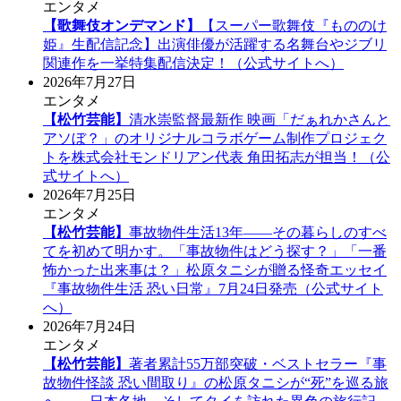
エンタメ
【歌舞伎オンデマンド】
【スーパー歌舞伎『もののけ
姫』生配信記念】出演俳優が活躍する名舞台やジブリ
関連作を一挙特集配信決定！（公式サイトへ）
2026年7月27日
エンタメ
【松竹芸能】
清水崇監督最新作 映画「だぁれかさんと
アソぼ？」のオリジナルコラボゲーム制作プロジェク
トを株式会社モンドリアン代表 角田拓志が担当！（公
式サイトへ）
2026年7月25日
エンタメ
【松竹芸能】
事故物件生活13年――その暮らしのすべ
てを初めて明かす。「事故物件はどう探す？」「一番
怖かった出来事は？」松原タニシが贈る怪奇エッセイ
『事故物件生活 恐い日常』7月24日発売（公式サイト
へ）
2026年7月24日
エンタメ
【松竹芸能】
著者累計55万部突破・ベストセラー『事
故物件怪談 恐い間取り』の松原タニシが“死”を巡る旅