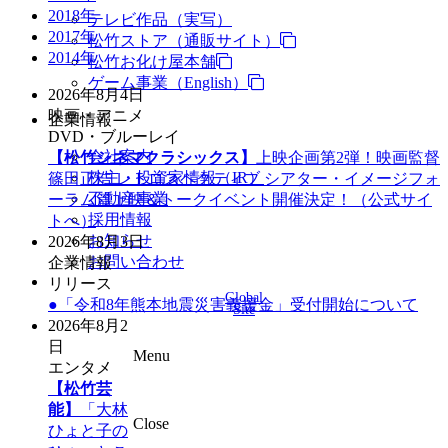
2018年
テレビ作品（実写）
2017年
松竹ストア（通販サイト）
2014年
松竹お化け屋本舗
ゲーム事業（English）
2026年8月4日
映画・アニメ
企業情報
DVD・ブルーレイ
会社案内
【松竹シネマクラシックス】
上映企画第2弾！映画監督
株主・投資家情報（IR）
篠田正浩 レトロスペクティブ シアター・イメージフォ
不動産事業
ーラム篇上映＆トークイベント開催決定！（公式サイ
採用情報
トへ）
お知らせ
2026年8月3日
お問い合わせ
企業情報
リリース
Global
●「令和8年熊本地震災害義援金」受付開始について
Site
2026年8月2
日
Menu
エンタメ
【松竹芸
能】
「大林
Close
ひょと子の