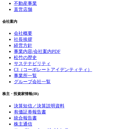
不動産事業
直営店舗
会社案内
会社概要
社長挨拶
経営方針
事業内容/会社案内PDF
松竹の歴史
サステナビリティ
CI（コーポレートアイデンティティ）
事業所一覧
グループ会社一覧
株主・投資家情報(IR)
決算短信／決算説明資料
有価証券報告書
統合報告書
株主通信