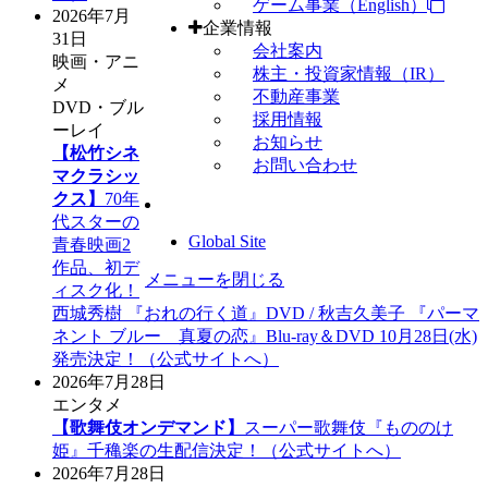
ゲーム事業（English）
2026年7月
企業情報
31日
会社案内
映画・アニ
株主・投資家情報（IR）
メ
不動産事業
DVD・ブル
採用情報
ーレイ
お知らせ
【松竹シネ
お問い合わせ
マクラシッ
クス】
70年
代スターの
Global Site
青春映画2
作品、初デ
メニューを閉じる
ィスク化！
西城秀樹 『おれの行く道』DVD / 秋吉久美子 『パーマ
ネント ブルー 真夏の恋』Blu-ray＆DVD 10月28日(水)
発売決定！（公式サイトへ）
2026年7月28日
エンタメ
【歌舞伎オンデマンド】
スーパー歌舞伎『もののけ
姫』千穐楽の生配信決定！（公式サイトへ）
2026年7月28日