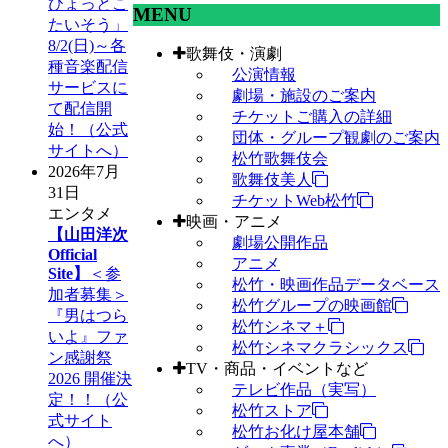
ひょっとこ
MENU
たいそう」
8/2(日)～各
歌舞伎・演劇
種音楽配信
公演情報
サービスに
劇場・施設のご案内
て配信開
チケットご購入の詳細
始！（公式
団体・グループ観劇のご案内
サイトへ）
松竹歌舞伎会
2026年7月
歌舞伎美人
31日
チケットWeb松竹
エンタメ
映画・アニメ
【山田洋次
劇場公開作品
Official
アニメ
Site】
＜参
松竹・映画作品データベース
加者募集＞
松竹グループの映画館
『男はつら
松竹シネマ＋
いよ』ファ
松竹シネマクラシックス
ン感謝祭
TV・商品・イベントなど
2026 開催決
テレビ作品（実写）
定！！（公
松竹ストア
式サイト
松竹お化け屋本舗
へ）