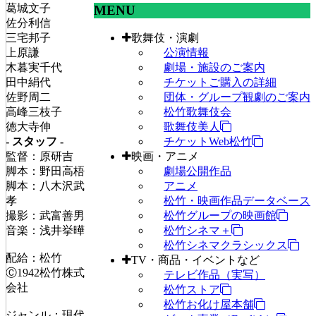
葛城文子
MENU
佐分利信
三宅邦子
歌舞伎・演劇
上原謙
公演情報
木暮実千代
劇場・施設のご案内
田中絹代
チケットご購入の詳細
佐野周二
団体・グループ観劇のご案内
高峰三枝子
松竹歌舞伎会
徳大寺伸
歌舞伎美人
- スタッフ -
チケットWeb松竹
監督：原研吉
映画・アニメ
脚本：野田高梧
劇場公開作品
脚本：八木沢武
アニメ
孝
松竹・映画作品データベース
撮影：武富善男
松竹グループの映画館
音楽：浅井挙曄
松竹シネマ＋
松竹シネマクラシックス
配給：松竹
TV・商品・イベントなど
Ⓒ1942松竹株式
テレビ作品（実写）
会社
松竹ストア
松竹お化け屋本舗
ジャンル：現代