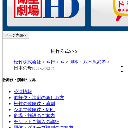
ページ先頭へ
松竹公式SNS
松竹株式会社
>
や行
>
や
>
脚本：八木沢武孝
>
日本の母
にほんのはは
歌舞伎・演劇の世界
公演情報
歌舞伎・演劇の楽しみ方
松竹の歌舞伎・演劇
シネマ歌舞伎・MET
劇場・施設のご案内
チケットご購入の詳細
団体・グループ観劇のご案内