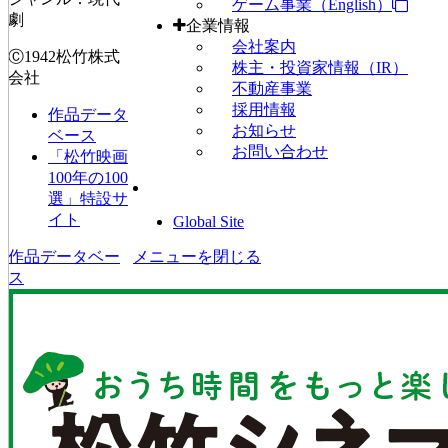
ゲーム事業（English）
劇
企業情報
会社案内
Ⓒ1942松竹株式
株主・投資家情報（IR）
会社
不動産事業
採用情報
作品データ
お知らせ
ベース
お問い合わせ
「松竹映画
100年の100
選」特設サ
イト
Global Site
作品データベー
メニューを閉じる
ス