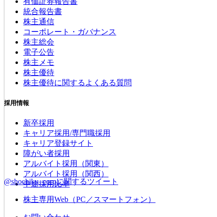
有価証券報告書
統合報告書
株主通信
コーポレート・ガバナンス
株主総会
電子公告
株主メモ
株主優待
株主優待に関するよくある質問
採用情報
新卒採用
キャリア採用/専門職採用
キャリア登録サイト
障がい者採用
アルバイト採用（関東）
アルバイト採用（関西）
@shochiku_corpに関するツイート
中途採用比率
株主専用Web（PC／スマートフォン）