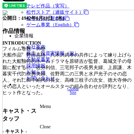
テレビ作品（実写）
松竹ストア（通販サイト）
公開日：1942年6月18日（木）
松竹お化け屋本舗
ゲーム事業（English）
作品情報
企業情報
INTRODUCTION
会社案内
フィルム巻数・10巻
株主・投資家情報（IR）
大船作品 野田高梧、八木沢武孝の共作によって練り上げら
不動産事業
れた大船独特のホームドラマを原研吉が監督、葛城文子の母
採用情報
親に配するに、佐分利信、三宅邦子の長男夫婦、上原謙、木
お知らせ
暮実千代の次男夫婦、佐野周二の三男と水戸光子のその恋
お問い合わせ
人、それに田中絹代の長女、高峰三枝子の次女、徳大寺伸の
その恋人といったオールスターの組み合わせが評判となり、
Global
Site
ヒット作となった。
Menu
キャスト・ス
タッフ
Close
- キャスト -