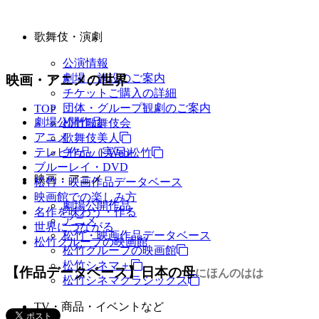
歌舞伎・演劇
公演情報
劇場・施設のご案内
映画・アニメの世界
チケットご購入の詳細
団体・グループ観劇のご案内
TOP
劇場公開作品
松竹歌舞伎会
アニメ
歌舞伎美人
テレビ作品（実写）
チケットWeb松竹
ブルーレイ・DVD
映画・アニメ
松竹・映画作品データベース
映画館での楽しみ方
劇場公開作品
名作を味わう・作る
アニメ
世界につながる
松竹・映画作品データベース
松竹グループの映画館
松竹グループの映画館
松竹シネマ＋
【作品データベース】日本の母
にほんのはは
松竹シネマクラシックス
TV・商品・イベントなど