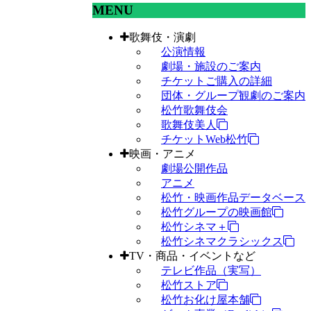
MENU
歌舞伎・演劇
公演情報
劇場・施設のご案内
チケットご購入の詳細
団体・グループ観劇のご案内
松竹歌舞伎会
歌舞伎美人
チケットWeb松竹
映画・アニメ
劇場公開作品
アニメ
松竹・映画作品データベース
松竹グループの映画館
松竹シネマ＋
松竹シネマクラシックス
TV・商品・イベントなど
テレビ作品（実写）
松竹ストア
松竹お化け屋本舗