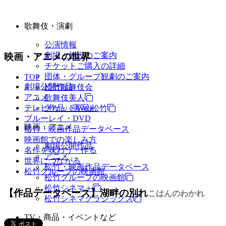
歌舞伎・演劇
公演情報
劇場・施設のご案内
映画・アニメの世界
チケットご購入の詳細
団体・グループ観劇のご案内
TOP
劇場公開作品
松竹歌舞伎会
アニメ
歌舞伎美人
テレビ作品（実写）
チケットWeb松竹
ブルーレイ・DVD
映画・アニメ
松竹・映画作品データベース
映画館での楽しみ方
劇場公開作品
名作を味わう・作る
アニメ
世界につながる
松竹・映画作品データベース
松竹グループの映画館
松竹グループの映画館
松竹シネマ＋
【作品データベース】湖畔の別れ
こはんのわかれ
松竹シネマクラシックス
TV・商品・イベントなど