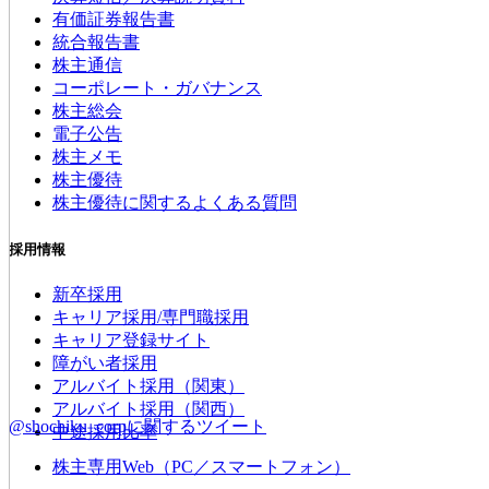
有価証券報告書
統合報告書
株主通信
コーポレート・ガバナンス
株主総会
電子公告
株主メモ
株主優待
株主優待に関するよくある質問
採用情報
新卒採用
キャリア採用/専門職採用
キャリア登録サイト
障がい者採用
アルバイト採用（関東）
アルバイト採用（関西）
@shochiku_corpに関するツイート
中途採用比率
株主専用Web（PC／スマートフォン）