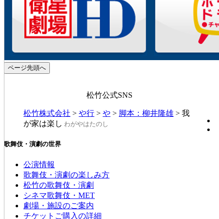
ページ先頭へ
松竹公式SNS
松竹株式会社
>
や行
>
や
>
脚本：柳井隆雄
>
我
が家は楽し
わがやはたのし
歌舞伎・演劇の世界
公演情報
歌舞伎・演劇の楽しみ方
松竹の歌舞伎・演劇
シネマ歌舞伎・MET
劇場・施設のご案内
チケットご購入の詳細