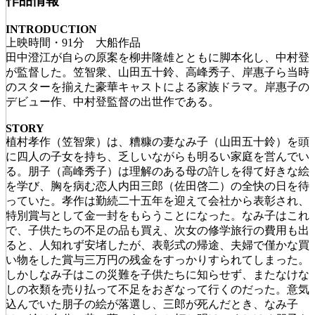
作品情報
INTRODUCTION
上映時間・91分 大船作品
田中澄江が自らの原案を柳井隆雄とともに脚本化し、中村登
が監督した。笠智衆、山田五十鈴、高峰秀子、岸惠子ら当時
のスターを揃えた豪華キャストによる家族ドラマ。岸惠子の
デビュー作、中村登監督の出世作である。
STORY
植村孝作（笠智衆）は、糟糠の妻なみ子（山田五十鈴）を頭
に四人の子女を持ち、乏しいながらも明るい家庭を営んでい
る。朋子（高峰秀子）は理解のある母の許しを得て好きな絵
を学び、胸を病む恋人内田三郎（佐田啓二）の全快の日を待
っていた。孝作は勤続二十五年を迎えて会社から表彰され、
特別賞与として金一封をもらうことになった。なみ子はこれ
で、子供たちの不足の品も買え、次女の修学旅行の費用も出
ると、人知れず安堵したが、表彰式の帰途、夫婦で僅かな買
い物をした賞与三万円の残金をすっかりすられてしまった。
しかしなみ子はこの災難を子供たちに知らせず、またなけな
しの衣類を売り払って不足をおぎなって行くのだった。意気
込んでいた朋子の絵が落選し、三郎が死んだとき、なみ子