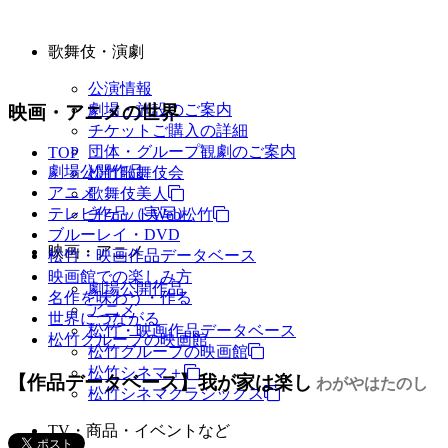
歌舞伎・演劇
公演情報
劇場・施設のご案内
映画・アニメの世界
チケットご購入の詳細
団体・グループ観劇のご案内
TOP
劇場公開作品
松竹歌舞伎会
アニメ
歌舞伎美人
テレビ作品（実写）
チケットWeb松竹
ブルーレイ・DVD
映画・アニメ
松竹・映画作品データベース
映画館での楽しみ方
劇場公開作品
名作を味わう・作る
アニメ
世界につながる
松竹・映画作品データベース
松竹グループの映画館
松竹グループの映画館
松竹シネマ＋
【作品データベース】我が家は楽し
わがやはたのし
松竹シネマクラシックス
TV・商品・イベントなど