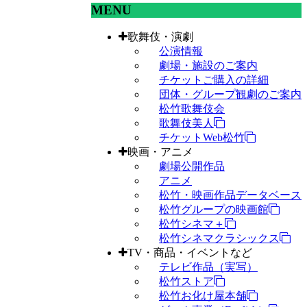
MENU
歌舞伎・演劇
公演情報
劇場・施設のご案内
チケットご購入の詳細
団体・グループ観劇のご案内
松竹歌舞伎会
歌舞伎美人
チケットWeb松竹
映画・アニメ
劇場公開作品
アニメ
松竹・映画作品データベース
松竹グループの映画館
松竹シネマ＋
松竹シネマクラシックス
TV・商品・イベントなど
テレビ作品（実写）
松竹ストア
松竹お化け屋本舗