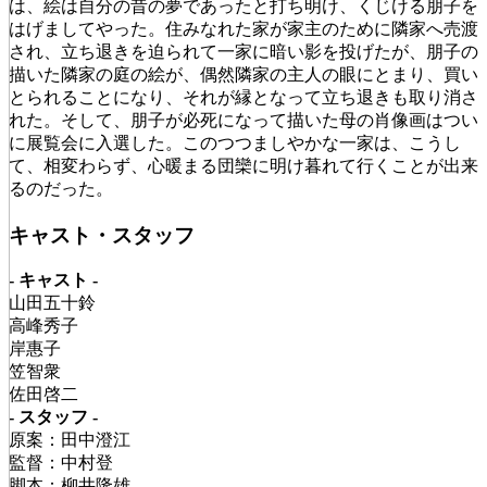
は、絵は自分の昔の夢であったと打ち明け、くじける朋子を
はげましてやった。住みなれた家が家主のために隣家へ売渡
され、立ち退きを迫られて一家に暗い影を投げたが、朋子の
描いた隣家の庭の絵が、偶然隣家の主人の眼にとまり、買い
とられることになり、それが縁となって立ち退きも取り消さ
れた。そして、朋子が必死になって描いた母の肖像画はつい
に展覧会に入選した。このつつましやかな一家は、こうし
て、相変わらず、心暖まる団欒に明け暮れて行くことが出来
るのだった。
キャスト・スタッフ
- キャスト -
山田五十鈴
高峰秀子
岸惠子
笠智衆
佐田啓二
- スタッフ -
原案：田中澄江
監督：中村登
脚本：柳井隆雄