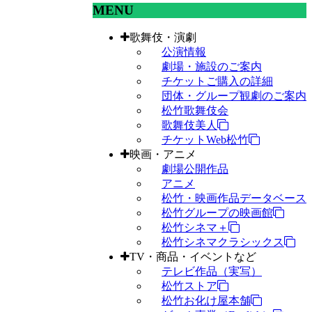
MENU
歌舞伎・演劇
公演情報
劇場・施設のご案内
チケットご購入の詳細
団体・グループ観劇のご案内
松竹歌舞伎会
歌舞伎美人
チケットWeb松竹
映画・アニメ
劇場公開作品
アニメ
松竹・映画作品データベース
松竹グループの映画館
松竹シネマ＋
松竹シネマクラシックス
TV・商品・イベントなど
テレビ作品（実写）
松竹ストア
松竹お化け屋本舗