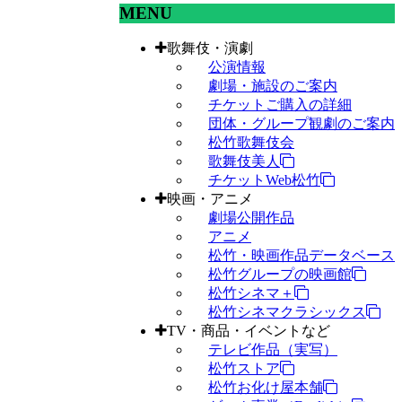
MENU
歌舞伎・演劇
公演情報
劇場・施設のご案内
チケットご購入の詳細
団体・グループ観劇のご案内
松竹歌舞伎会
歌舞伎美人
チケットWeb松竹
映画・アニメ
劇場公開作品
アニメ
松竹・映画作品データベース
松竹グループの映画館
松竹シネマ＋
松竹シネマクラシックス
TV・商品・イベントなど
テレビ作品（実写）
松竹ストア
松竹お化け屋本舗