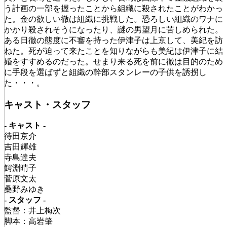
う計画の一部を握ったことから組織に殺されたことがわかっ
た。金の欲しい徹は組織に挑戦した。恐ろしい組織のワナに
かかり殺されそうになったり、謎の男望月に苦しめられた。
ある日徹の態度に不審を持った伊津子は上京して、美紀を訪
ねた。死が迫って来たことを知りながらも美紀は伊津子に結
婚をすすめるのだった。せまり来る死を前に徹は目的のため
に手段を選ばずと組織の幹部スタンレーの子供を誘拐し
た・・・。
キャスト・スタッフ
- キャスト -
待田京介
吉田輝雄
寺島達夫
鰐淵晴子
菅原文太
桑野みゆき
- スタッフ -
監督：井上梅次
脚本：高岩肇