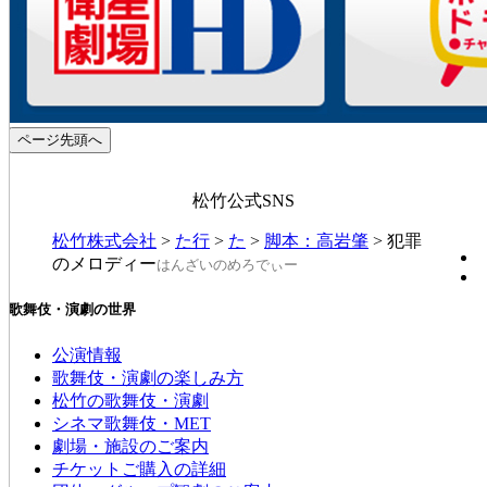
ページ先頭へ
松竹公式SNS
松竹株式会社
>
た行
>
た
>
脚本：高岩肇
>
犯罪
のメロディー
はんざいのめろでぃー
歌舞伎・演劇の世界
公演情報
歌舞伎・演劇の楽しみ方
松竹の歌舞伎・演劇
シネマ歌舞伎・MET
劇場・施設のご案内
チケットご購入の詳細