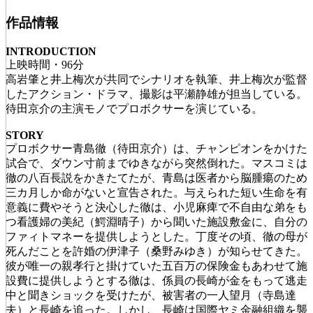
作品情報
INTRODUCTION
上映時間・96分
高岩肇と井上梅次が共同でシナリオを執筆、井上梅次が監督
したアクション・ドラマ、撮影は平瀬静雄が担当している。
待田京介の主演モノでプロボクサーを演じている。
STORY
プロボクサー青島徹（待田京介）は、チャンピオンをかけた
試合で、ダウン寸前までゆきながら突然倒れた。マスコミは
徹の八百長説をかきたてたが、青島は医者から脳腫瘍のため
三カ月しか命がないと宣告された。与えられた短い生命を有
意義に費やそうと決心した徹は、小児麻痺で不自由な弟をも
つ看護婦の美紀（鰐淵晴子）から聞いた施設敷金に、自分の
ファィトマネーを提供しようとした。丁度その頃、徹の母が
死んだことを許婚の伊津子（桑野みゆき）が知らせてきた。
彼が唯一の親孝行と掛けていた五百万の保険金もあわせて施
設費に提供しようとする徹は、係員の長崎が金をもって逃走
中と聞きショックを受けたが、被害者の一人望月（寺島達
夫）と長崎を追った。しかし、長崎は国際ヤミ金融組織を襲