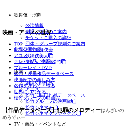
歌舞伎・演劇
公演情報
劇場・施設のご案内
映画・アニメの世界
チケットご購入の詳細
団体・グループ観劇のご案内
TOP
劇場公開作品
松竹歌舞伎会
アニメ
歌舞伎美人
テレビ作品（実写）
チケットWeb松竹
ブルーレイ・DVD
映画・アニメ
松竹・映画作品データベース
映画館での楽しみ方
劇場公開作品
名作を味わう・作る
アニメ
世界につながる
松竹・映画作品データベース
松竹グループの映画館
松竹グループの映画館
松竹シネマ＋
【作品データベース】犯罪のメロディー
はんざいの
松竹シネマクラシックス
めろでぃー
TV・商品・イベントなど