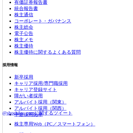
有価証券報告書
統合報告書
株主通信
コーポレート・ガバナンス
株主総会
電子公告
株主メモ
株主優待
株主優待に関するよくある質問
採用情報
新卒採用
キャリア採用/専門職採用
キャリア登録サイト
障がい者採用
アルバイト採用（関東）
アルバイト採用（関西）
@shochiku_corpに関するツイート
中途採用比率
株主専用Web（PC／スマートフォン）