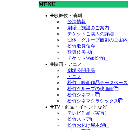
MENU
歌舞伎・演劇
公演情報
劇場・施設のご案内
チケットご購入の詳細
団体・グループ観劇のご案内
松竹歌舞伎会
歌舞伎美人
チケットWeb松竹
映画・アニメ
劇場公開作品
アニメ
松竹・映画作品データベース
松竹グループの映画館
松竹シネマ＋
松竹シネマクラシックス
TV・商品・イベントなど
テレビ作品（実写）
松竹ストア
松竹お化け屋本舗