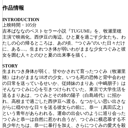
作品情報
INTRODUCTION
上映時間・105分
吉本ばななのベストセラー小説『TUGUMI』を、牧瀬里穂
主演で映画化。西伊豆の海辺。ひと夏を過ごす少女たち。わ
たしの心の帰るところは、あの頃、“つぐみ”のいた日々だけ
に、ある…。生まれつき体が弱いわがままな少女つぐみと彼
女を囲む人々とのひと夏の出来事を描く。
STORY
生まれつき身体が弱く、甘やかされて育ったつぐみ（牧瀬里
穂）はわがままな18才の少女。いつも死の恐怖と背中会わせ
の日常を送っているせいか、従姉妹のまりあ（中嶋朋子）は
そんなつぐみに心を引きつけられていた。東京で大学生活を
送るまりあは、つぐみとその姉の陽子（白島靖代）に招か
れ、高校まで過ごした西伊豆へ渡る。なつかしい思い出さな
がらに穏やかな日々を送る彼女らの前に、恭一（真田広之）
という青年があらわれる。運命の出会いのように巡り会った
つぐみと恭一は自然に惹かれ合うが、つぐみに横恋慕する不
良少年たちは、恭一に暴行を加え、さらにつぐみの愛犬を殺