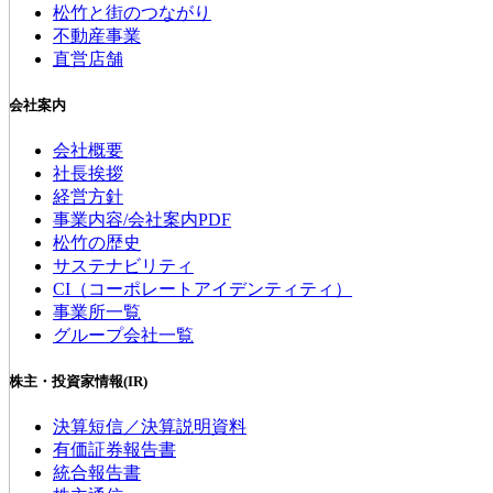
松竹と街のつながり
不動産事業
直営店舗
会社案内
会社概要
社長挨拶
経営方針
事業内容/会社案内PDF
松竹の歴史
サステナビリティ
CI（コーポレートアイデンティティ）
事業所一覧
グループ会社一覧
株主・投資家情報(IR)
決算短信／決算説明資料
有価証券報告書
統合報告書