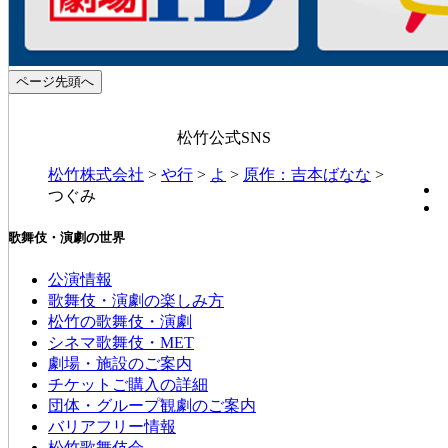
ページ先頭へ
松竹公式SNS
松竹株式会社
>
や行
>
よ
>
原作：吉本ばなな
>
つぐみ
歌舞伎・演劇の世界
公演情報
歌舞伎・演劇の楽しみ方
松竹の歌舞伎・演劇
シネマ歌舞伎・MET
劇場・施設のご案内
チケットご購入の詳細
団体・グループ観劇のご案内
バリアフリー情報
松竹歌舞伎会