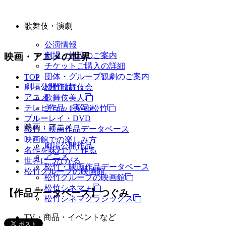
歌舞伎・演劇
公演情報
劇場・施設のご案内
映画・アニメの世界
チケットご購入の詳細
団体・グループ観劇のご案内
TOP
劇場公開作品
松竹歌舞伎会
アニメ
歌舞伎美人
テレビ作品（実写）
チケットWeb松竹
ブルーレイ・DVD
映画・アニメ
松竹・映画作品データベース
映画館での楽しみ方
劇場公開作品
名作を味わう・作る
アニメ
世界につながる
松竹・映画作品データベース
松竹グループの映画館
松竹グループの映画館
松竹シネマ＋
【作品データベース】つぐみ
松竹シネマクラシックス
TV・商品・イベントなど