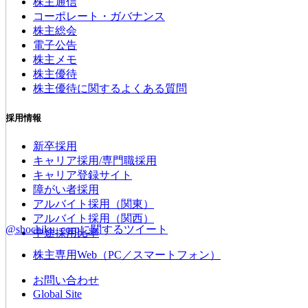
株主通信
コーポレート・ガバナンス
株主総会
電子公告
株主メモ
株主優待
株主優待に関するよくある質問
採用情報
新卒採用
キャリア採用/専門職採用
キャリア登録サイト
障がい者採用
アルバイト採用（関東）
アルバイト採用（関西）
@shochiku_corpに関するツイート
中途採用比率
株主専用Web（PC／スマートフォン）
お問い合わせ
Global Site