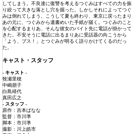
してしまう。不良達に復讐を考えるつぐみはすべての力を振
り絞って大きな落とし穴を掘った。しかしそれによってつぐ
みは倒れてしまう。こうして夏も終わり、東京に戻ったまり
あの元に、つぐみから遺書めいた手紙が届く。つぐみのこと
を心配するまりあ、そんな彼女のバイト先に電話が掛かって
きた。不安そうに電話に出るまりあに受話器の向こうから
「よう、ブス！」とつぐみが明るく語りかけてくるのだっ
た。
キャスト・スタッフ
- キャスト -
牧瀬里穂
中嶋朋子
白島靖代
真田広之
- スタッフ -
原作：吉本ばなな
監督：市川準
脚本：市川準
撮影：川上皓市