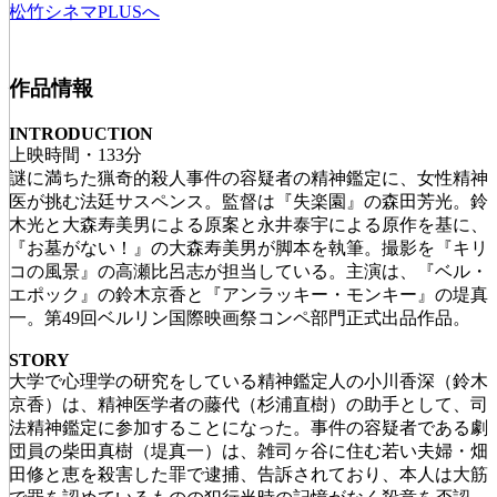
松竹シネマPLUSへ
作品情報
INTRODUCTION
上映時間・133分
謎に満ちた猟奇的殺人事件の容疑者の精神鑑定に、女性精神
医が挑む法廷サスペンス。監督は『失楽園』の森田芳光。鈴
木光と大森寿美男による原案と永井泰宇による原作を基に、
『お墓がない！』の大森寿美男が脚本を執筆。撮影を『キリ
コの風景』の高瀬比呂志が担当している。主演は、『ベル・
エポック』の鈴木京香と『アンラッキー・モンキー』の堤真
一。第49回ベルリン国際映画祭コンペ部門正式出品作品。
STORY
大学で心理学の研究をしている精神鑑定人の小川香深（鈴木
京香）は、精神医学者の藤代（杉浦直樹）の助手として、司
法精神鑑定に参加することになった。事件の容疑者である劇
団員の柴田真樹（堤真一）は、雑司ヶ谷に住む若い夫婦・畑
田修と恵を殺害した罪で逮捕、告訴されており、本人は大筋