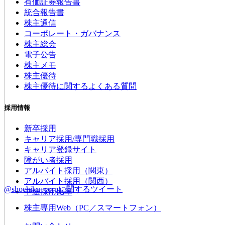
有価証券報告書
統合報告書
株主通信
コーポレート・ガバナンス
株主総会
電子公告
株主メモ
株主優待
株主優待に関するよくある質問
採用情報
新卒採用
キャリア採用/専門職採用
キャリア登録サイト
障がい者採用
アルバイト採用（関東）
アルバイト採用（関西）
@shochiku_corpに関するツイート
中途採用比率
株主専用Web（PC／スマートフォン）