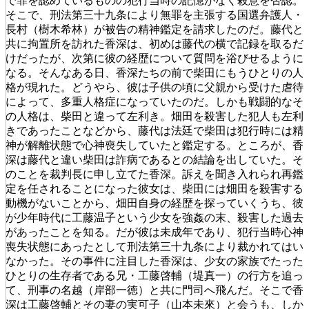
で罪を認めているものの犯行当時の記憶がなく殺意を否認。
そこで、刑法第三十九条により無罪を主張する国選弁護人・
長村（樹木希林）が被告の精神鑑定を請求したのだ。藤代と
共に拘置所を訪れた香深は、初めは藤代の横で記録を取るだ
けだったが、次第に彼の経歴について質問を浴びせるように
なる。そんなある日、香深たちの前で柴田にもうひとりの人
格が現れた。どうやら、彼は子供の頃に父親から受けた虐待
によって、多重人格症になっていたのだ。しかも戦闘的なそ
の人格は、柴田と違って左利き。畑田を殺害した犯人も左利
きであったことなどから、藤代は法廷で柴田は犯行時には精
神が解離状態で心神喪失していたと鑑定する。ところが、香
深は藤代と違い柴田は詐病であるとの結論を出していた。そ
のことを裁判長に申し立てた香深。訴えを聞き入れられ再鑑
定を任されることになった彼女は、柴田には畑田を殺害する
動機がないことから、畑田自身の経歴を探っていくうち、彼
が少年時代に工藤温子という少女を強姦の末、殺害した過去
があったことを知る。だが彼は未成年であり、犯行当時心神
喪失状態にあったとして刑法第三十九条により裁かれてはい
なかった。その事件に注目した香深は、少女の家族でたった
ひとりの生存者である兄・工藤啓輔（堤真一）の行方を追っ
て、刑事の名越（岸部一徳）と共に門司へ飛んだ。そこで香
深は工藤啓輔とその妻の実可子（山本未來）と会うも、しか