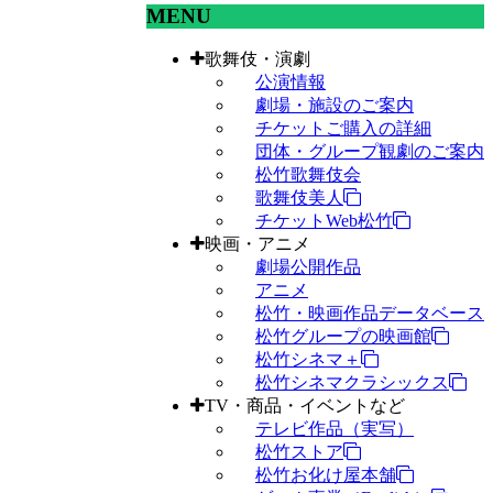
MENU
歌舞伎・演劇
公演情報
劇場・施設のご案内
チケットご購入の詳細
団体・グループ観劇のご案内
松竹歌舞伎会
歌舞伎美人
チケットWeb松竹
映画・アニメ
劇場公開作品
アニメ
松竹・映画作品データベース
松竹グループの映画館
松竹シネマ＋
松竹シネマクラシックス
TV・商品・イベントなど
テレビ作品（実写）
松竹ストア
松竹お化け屋本舗