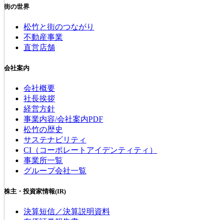
街の世界
松竹と街のつながり
不動産事業
直営店舗
会社案内
会社概要
社長挨拶
経営方針
事業内容/会社案内PDF
松竹の歴史
サステナビリティ
CI（コーポレートアイデンティティ）
事業所一覧
グループ会社一覧
株主・投資家情報(IR)
決算短信／決算説明資料