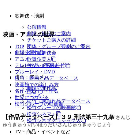
歌舞伎・演劇
公演情報
劇場・施設のご案内
映画・アニメの世界
チケットご購入の詳細
団体・グループ観劇のご案内
TOP
劇場公開作品
松竹歌舞伎会
アニメ
歌舞伎美人
テレビ作品（実写）
チケットWeb松竹
ブルーレイ・DVD
映画・アニメ
松竹・映画作品データベース
映画館での楽しみ方
劇場公開作品
名作を味わう・作る
アニメ
世界につながる
松竹・映画作品データベース
松竹グループの映画館
松竹グループの映画館
松竹シネマ＋
【作品データベース】３９ 刑法第三十九条
さんじ
松竹シネマクラシックス
ゅうきゅう けいほうだいさんじゅうきゅうじょう
TV・商品・イベントなど