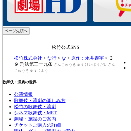
ページ先頭へ
松竹公式SNS
松竹株式会社
>
な行
>
な
>
原作：永井泰宇
>
３
９ 刑法第三十九条
さんじゅうきゅう けいほうだいさん
じゅうきゅうじょう
歌舞伎・演劇の世界
公演情報
歌舞伎・演劇の楽しみ方
松竹の歌舞伎・演劇
シネマ歌舞伎・MET
劇場・施設のご案内
チケットご購入の詳細