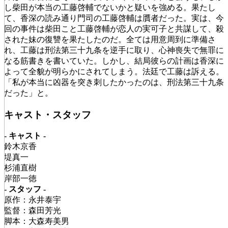
し柴田が本当の工藤啓輔でないかと疑いを強める。果たし
て、香深の読み通り門司の工藤啓輔は贋者だった。実は、今
回の事件は柴田こと工藤啓輔が恋人の実可子と共謀して、殺
された妹の復讐を果たしたのだ。全ては用意周到に準備さ
れ、工藤は刑法第三十九条を逆手に取り、心神喪失で無罪に
なる筋書きを書いていた。しかし、結局彼らの計画は香深に
よって全貌が明らかにされてしまう。法廷で工藤は訴える。
「私が本当に凶器を突き刺したかったのは、刑法第三十九条
だった」と。
キャスト・スタッフ
- キャスト -
鈴木京香
堤真一
杉浦直樹
岸部一徳
- スタッフ -
原作：永井泰宇
監督：森田芳光
脚本：大森寿美男