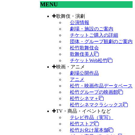
MENU
歌舞伎・演劇
公演情報
劇場・施設のご案内
チケットご購入の詳細
団体・グループ観劇のご案内
松竹歌舞伎会
歌舞伎美人
チケットWeb松竹
映画・アニメ
劇場公開作品
アニメ
松竹・映画作品データベース
松竹グループの映画館
松竹シネマ＋
松竹シネマクラシックス
TV・商品・イベントなど
テレビ作品（実写）
松竹ストア
松竹お化け屋本舗