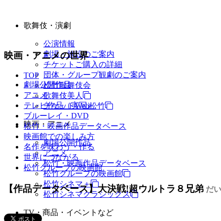
歌舞伎・演劇
公演情報
劇場・施設のご案内
映画・アニメの世界
チケットご購入の詳細
団体・グループ観劇のご案内
TOP
劇場公開作品
松竹歌舞伎会
アニメ
歌舞伎美人
テレビ作品（実写）
チケットWeb松竹
ブルーレイ・DVD
映画・アニメ
松竹・映画作品データベース
映画館での楽しみ方
劇場公開作品
名作を味わう・作る
アニメ
世界につながる
松竹・映画作品データベース
松竹グループの映画館
松竹グループの映画館
松竹シネマ＋
【作品データベース】大決戦!超ウルトラ８兄弟
だい
松竹シネマクラシックス
TV・商品・イベントなど