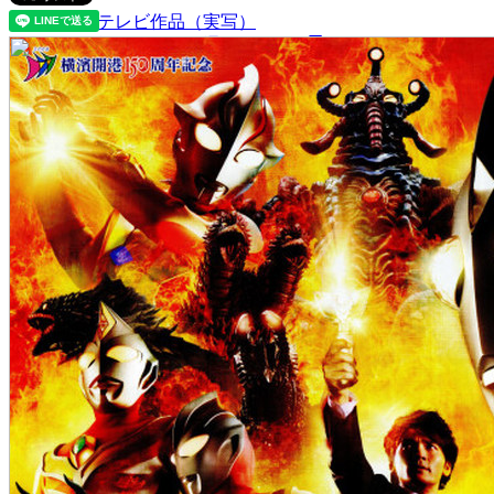
テレビ作品（実写）
松竹ストア（通販サイト）
松竹お化け屋本舗
ゲーム事業（English）
企業情報
会社案内
株主・投資家情報（IR）
不動産事業
採用情報
お知らせ
お問い合わせ