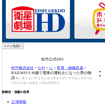
ページ先頭へ
松竹公式SNS
松竹株式会社
>
な行
>
に
>
監督：錦織良成
>
RAILWAYS 49歳で電車の運転士になった男の物
語
れいるうぇいず よんじゅうきゅうさいででんしゃのうん
てんしになったおとこのものがたり
歌舞伎・演劇の世界
公演情報