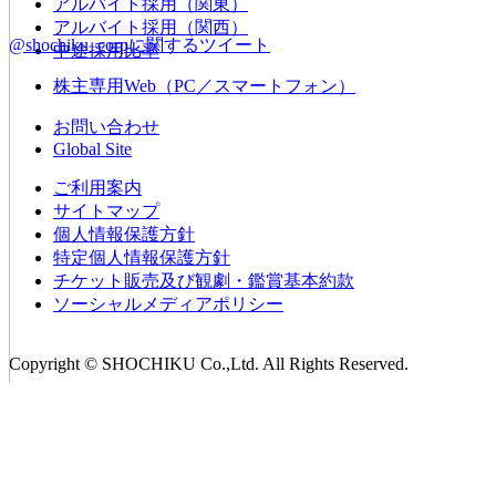
アルバイト採用（関東）
アルバイト採用（関西）
@shochiku_corpに関するツイート
中途採用比率
株主専用Web（PC／スマートフォン）
お問い合わせ
Global Site
ご利用案内
サイトマップ
個人情報保護方針
特定個人情報保護方針
チケット販売及び観劇・鑑賞基本約款
ソーシャルメディアポリシー
Copyright © SHOCHIKU Co.,Ltd. All Rights Reserved.