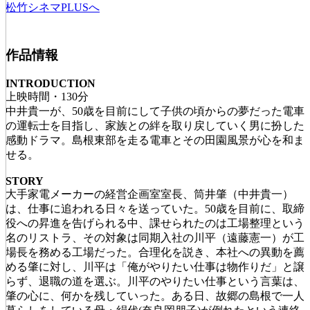
松竹シネマPLUSへ
作品情報
INTRODUCTION
上映時間・130分
中井貴一が、50歳を目前にして子供の頃からの夢だった電車
の運転士を目指し、家族との絆を取り戻していく男に扮した
感動ドラマ。島根東部を走る電車とその田園風景が心を和ま
せる。
STORY
大手家電メーカーの経営企画室室長、筒井肇（中井貴一）
は、仕事に追われる日々を送っていた。50歳を目前に、取締
役への昇進を告げられる中、課せられたのは工場整理という
名のリストラ、その対象は同期入社の川平（遠藤憲一）が工
場長を務める工場だった。合理化を説き、本社への異動を薦
める肇に対し、川平は「俺がやりたい仕事は物作りだ」と譲
らず、退職の道を選ぶ。川平のやりたい仕事という言葉は、
肇の心に、何かを残していった。ある日、故郷の島根で一人