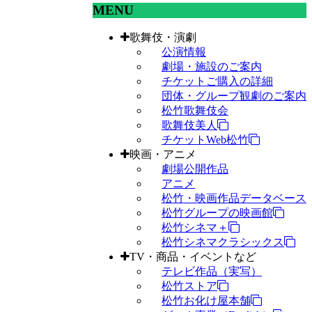
MENU
歌舞伎・演劇
公演情報
劇場・施設のご案内
チケットご購入の詳細
団体・グループ観劇のご案内
松竹歌舞伎会
歌舞伎美人
チケットWeb松竹
映画・アニメ
劇場公開作品
アニメ
松竹・映画作品データベース
松竹グループの映画館
松竹シネマ＋
松竹シネマクラシックス
TV・商品・イベントなど
テレビ作品（実写）
松竹ストア
松竹お化け屋本舗