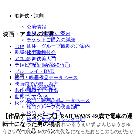
歌舞伎・演劇
公演情報
劇場・施設のご案内
映画・アニメの世界
チケットご購入の詳細
団体・グループ観劇のご案内
TOP
劇場公開作品
松竹歌舞伎会
アニメ
歌舞伎美人
テレビ作品（実写）
チケットWeb松竹
ブルーレイ・DVD
映画・アニメ
松竹・映画作品データベース
映画館での楽しみ方
劇場公開作品
名作を味わう・作る
アニメ
世界につながる
松竹・映画作品データベース
松竹グループの映画館
松竹グループの映画館
松竹シネマ＋
【作品データベース】RAILWAYS 49歳で電車の運
松竹シネマクラシックス
転士になった男の物語
れいるうぇいず よんじゅうきゅ
TV・商品・イベントなど
うさいででんしゃのうんてんしになったおとこのものがたり