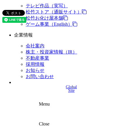
テレビ作品（実写）
松竹ストア（通販サイト）
松竹お化け屋本舗
ゲーム事業（English）
企業情報
会社案内
株主・投資家情報（IR）
不動産事業
採用情報
お知らせ
お問い合わせ
Global
Site
Menu
Close