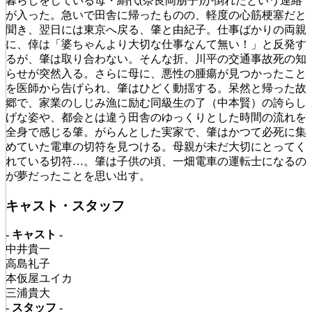
暮らしをしている母・絹代(奈良岡朋子)が倒れたという連絡
が入った。急いで田舎に帰ったものの、軽度の心筋梗塞だと
聞き、翌日には東京へ戻る、肇と由紀子。仕事ばかりの両親
に、倖は「婆ちゃんより大切な仕事なんて無い！」と反発す
るが、肇は取り合わない。そんな折、川平の交通事故死の知
らせが突然入る。さらに母に、悪性の腫瘍が見つかったこと
を医師から告げられ、肇はひどく動揺する。呆然と帰った故
郷で、家業のしじみ漁に励む同級生の了（中本賢）の誇らし
げな姿や、都会とは違う田舎のゆっくりとした時間の流れを
全身で感じる肇。がらんとした実家で、肇はかつて必死に集
めていた電車の切符を見つける。母親が未だ大切にとってく
れている切符…。肇は子供の頃、一畑電車の運転士になるの
が夢だったことを思い出す。
キャスト・スタッフ
- キャスト -
中井貴一
高島礼子
本仮屋ユイカ
三浦貴大
- スタッフ -