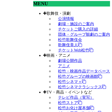
MENU
歌舞伎・演劇
公演情報
劇場・施設のご案内
チケットご購入の詳細
団体・グループ観劇のご案内
松竹歌舞伎会
歌舞伎美人
チケットWeb松竹
映画・アニメ
劇場公開作品
アニメ
松竹・映画作品データベース
松竹グループの映画館
松竹シネマ＋
松竹シネマクラシックス
TV・商品・イベントなど
テレビ作品（実写）
松竹ストア
松竹お化け屋本舗