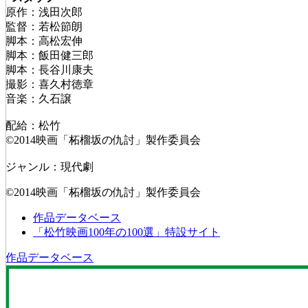
原作：浅田次郎
監督：若松節朗
脚本：高松宏伸
脚本：飯田健三郎
脚本：長谷川康夫
撮影：喜久村徳章
音楽：久石譲
配給：松竹
©2014映画「柘榴坂の仇討」製作委員会
ジャンル：現代劇
©2014映画「柘榴坂の仇討」製作委員会
作品データベース
「松竹映画100年の100選」特設サイト
作品データベース