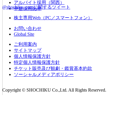
アルバイト採用（関西）
@shochiku_corpに関するツイート
中途採用比率
株主専用Web（PC／スマートフォン）
お問い合わせ
Global Site
ご利用案内
サイトマップ
個人情報保護方針
特定個人情報保護方針
チケット販売及び観劇・鑑賞基本約款
ソーシャルメディアポリシー
Copyright © SHOCHIKU Co.,Ltd. All Rights Reserved.