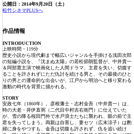
公開日：2014年9月20日（土）
松竹シネマPLUSへ
作品情報
INTRODUCTION
上映時間・119分
歴史小説から現代劇まで幅広いジャンルを手掛ける浅田次郎
の短編小説を、『沈まぬ太陽』の若松節朗監督が、中井貴一
＆阿部寛主演で映画化した人間ドラマ。主君を失い、切腹す
ることを許されずにただ仇討を続ける男と、その最後のひと
りの男との運命的な出会いが、江戸から明治へと移り変わる
激動の時代を背景に描かれる。
STORY
安政七年（1860年）。彦根藩士・志村金吾（中井貴一）は、
時の大老・井伊直弼（二代目中村吉右衛門）に仕えていた
が、雪の降る桜田門外で水戸浪士たちに襲われ、眼の前で主
君を失ってしまう。両親は自害し、妻セツ（広末涼子）は酌
婦に身をやつすも、金吾は切腹も許されず、仇を追い続け