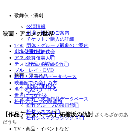
歌舞伎・演劇
公演情報
劇場・施設のご案内
映画・アニメの世界
チケットご購入の詳細
団体・グループ観劇のご案内
TOP
劇場公開作品
松竹歌舞伎会
アニメ
歌舞伎美人
テレビ作品（実写）
チケットWeb松竹
ブルーレイ・DVD
映画・アニメ
松竹・映画作品データベース
映画館での楽しみ方
劇場公開作品
名作を味わう・作る
アニメ
世界につながる
松竹・映画作品データベース
松竹グループの映画館
松竹グループの映画館
松竹シネマ＋
【作品データベース】柘榴坂の仇討
ざくろざかのあ
松竹シネマクラシックス
だうち
TV・商品・イベントなど