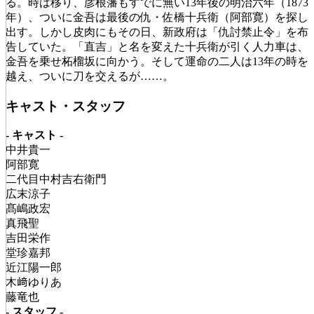
る。時は移り、彦根藩もすでに無い13年後の明治六年（1873
年）、ついに金吾は最後の仇・佐橋十兵衛（阿部寛）を探し
出す。しかし皮肉にもその日、新政府は「仇討禁止令」を布
告していた。「直吉」と名を変えた十兵衛が引く人力車は、
金吾を乗せ柘榴坂に向かう。そして運命の二人は13年の時を
越え、ついに刀を交えるが……。
キャスト・スタッフ
- キャスト -
中井貴一
阿部寛
二代目中村吉右衛門
広末涼子
髙嶋政宏
真飛聖
吉田栄作
堂珍嘉邦
近江陽一郎
木﨑ゆりあ
藤竜也
- スタッフ -