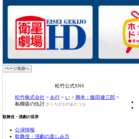
ページ先頭へ
松竹公式SNS
松竹株式会社
>
あ行
>
い
>
脚本：飯田健三郎
>
柘榴坂の仇討
ざくろざかのあだうち
歌舞伎・演劇の世界
公演情報
歌舞伎・演劇の楽しみ方