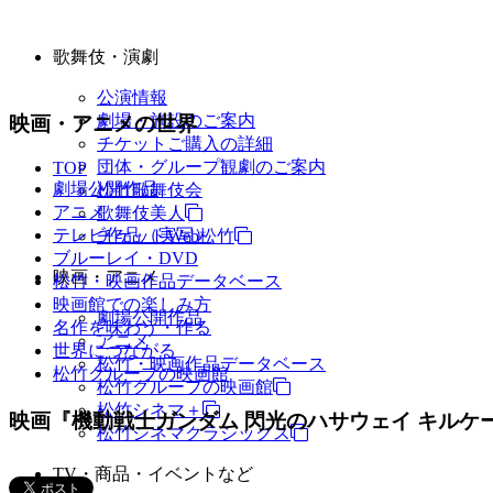
歌舞伎・演劇
公演情報
劇場・施設のご案内
映画・アニメの世界
チケットご購入の詳細
団体・グループ観劇のご案内
TOP
劇場公開作品
松竹歌舞伎会
アニメ
歌舞伎美人
テレビ作品（実写）
チケットWeb松竹
ブルーレイ・DVD
映画・アニメ
松竹・映画作品データベース
映画館での楽しみ方
劇場公開作品
名作を味わう・作る
アニメ
世界につながる
松竹・映画作品データベース
松竹グループの映画館
松竹グループの映画館
松竹シネマ＋
映画『機動戦士ガンダム 閃光のハサウェイ キルケ
松竹シネマクラシックス
TV・商品・イベントなど