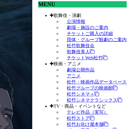
MENU
歌舞伎・演劇
公演情報
劇場・施設のご案内
チケットご購入の詳細
団体・グループ観劇のご案内
松竹歌舞伎会
歌舞伎美人
チケットWeb松竹
映画・アニメ
劇場公開作品
アニメ
松竹・映画作品データベース
松竹グループの映画館
松竹シネマ＋
松竹シネマクラシックス
TV・商品・イベントなど
テレビ作品（実写）
松竹ストア
松竹お化け屋本舗