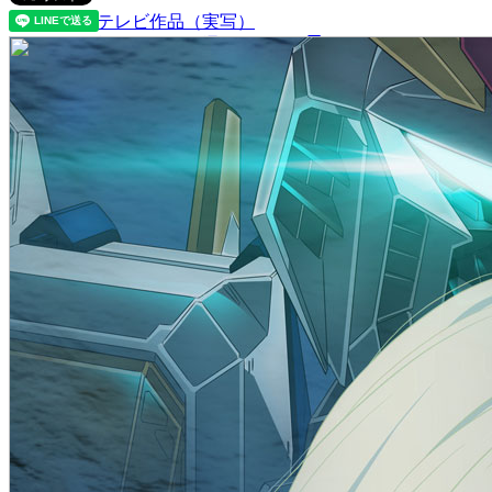
テレビ作品（実写）
松竹ストア（通販サイト）
松竹お化け屋本舗
ゲーム事業（English）
企業情報
会社案内
株主・投資家情報（IR）
不動産事業
採用情報
お知らせ
お問い合わせ