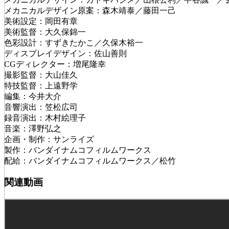
メカニカルデザイン原案：森木靖泰／藤田一己
美術設定：岡田有章
美術監督：大久保錦一
色彩設計：すずきたかこ／久保木裕一
ディスプレイデザイン：佐山善則
CGディレクター：増尾隆幸
撮影監督：大山佳久
特技監督：上遠野学
編集：今井大介
音響演出：笠松広司
録音演出：木村絵理子
音楽：澤野弘之
企画・制作：サンライズ
製作：バンダイナムコフィルムワークス
配給：バンダイナムコフィルムワークス／松竹
関連動画