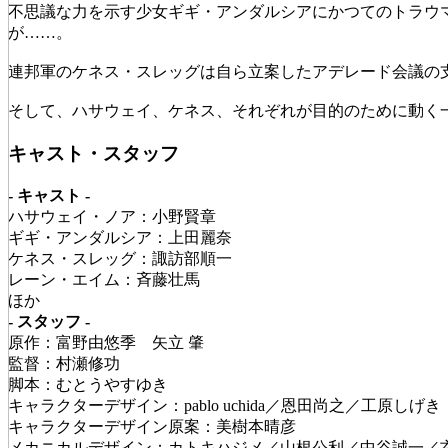
不思議な力を示す少女ギギ・アンダルシアにかつてのトラウ
が……。
連邦軍のケネス・スレッグは自ら立案したアデレード会議の
そして、ハサウェイ、ケネス、それぞれが目的のために動く
キャスト・スタッフ
- キャスト -
ハサウェイ・ノア：小野賢章
ギギ・アンダルシア：上田麗奈
ケネス・スレッグ：諏訪部順一
レーン・エイム：斉藤壮馬
ほか
- スタッフ -
原作：富野由悠季 矢立 肇
監督：村瀬修功
脚本：むとうやすゆき
キャラクターデザイン：pablo uchida／恩田尚之／工原しげき
キャラクターデザイン原案：美樹本晴彦
メカニカルデザイン：カトキハジメ／山根公利／中谷誠一／