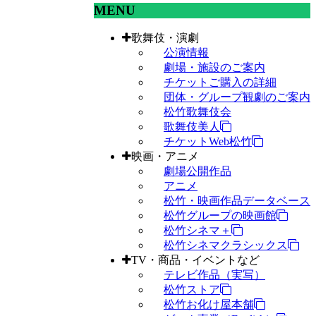
MENU
歌舞伎・演劇
公演情報
劇場・施設のご案内
チケットご購入の詳細
団体・グループ観劇のご案内
松竹歌舞伎会
歌舞伎美人
チケットWeb松竹
映画・アニメ
劇場公開作品
アニメ
松竹・映画作品データベース
松竹グループの映画館
松竹シネマ＋
松竹シネマクラシックス
TV・商品・イベントなど
テレビ作品（実写）
松竹ストア
松竹お化け屋本舗