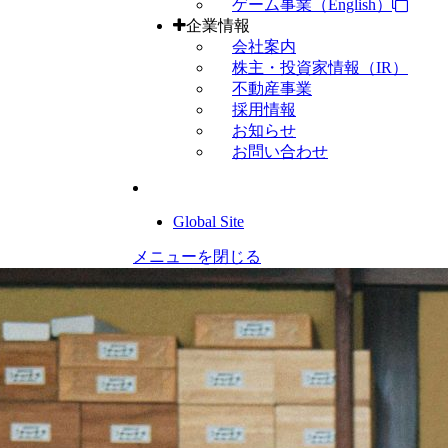
ゲーム事業（English）
企業情報
会社案内
株主・投資家情報（IR）
不動産事業
採用情報
お知らせ
お問い合わせ
Global Site
メニューを閉じる