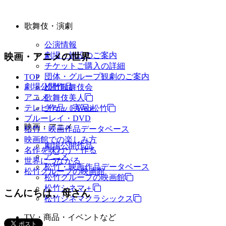
歌舞伎・演劇
公演情報
劇場・施設のご案内
映画・アニメの世界
チケットご購入の詳細
団体・グループ観劇のご案内
TOP
劇場公開作品
松竹歌舞伎会
アニメ
歌舞伎美人
テレビ作品（実写）
チケットWeb松竹
ブルーレイ・DVD
映画・アニメ
松竹・映画作品データベース
映画館での楽しみ方
劇場公開作品
名作を味わう・作る
アニメ
世界につながる
松竹・映画作品データベース
松竹グループの映画館
松竹グループの映画館
松竹シネマ＋
こんにちは、母さん
松竹シネマクラシックス
TV・商品・イベントなど