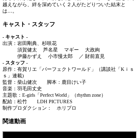
越えながら、絆を深めていく２人がたどりついた結末と
は…。
キャスト・スタッフ
- キャスト -
出演：岩田剛典、杉咲花
須賀健太 芦名星 マギー 大政絢
伊藤かずえ 小市慢太郎 ／ 財前直見
- スタッフ -
原作：有賀リエ「パーフェクトワールド」（講談社「Kｉｓ
ｓ」連載)
監督：柴山健次 脚本：鹿目けい子
音楽：羽毛田丈史
主題歌：E-girls「Perfect World」（rhythm zone）
配給：松竹 LDH PICTURES
制作プロダクション： ホリプロ
関連動画