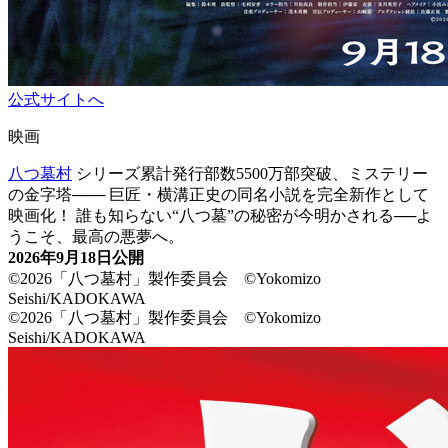
公式サイトへ
映画
八つ墓村
シリーズ累計発行部数5500万部突破、ミステリー
の金字塔─── 巨匠・横溝正史の同名小説を完全新作として
映画化！ 誰も知らない“八つ墓”の秘密が今明かされる──よ
うこそ、最高の悪夢へ。
2026年9月18日公開
©2026「八つ墓村」製作委員会 ©Yokomizo
Seishi/KADOKAWA
©2026「八つ墓村」製作委員会 ©Yokomizo
Seishi/KADOKAWA