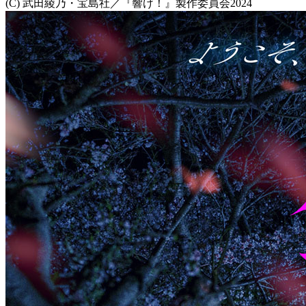
(C) 武田綾乃・宝島社／『響け！』製作委員会2024