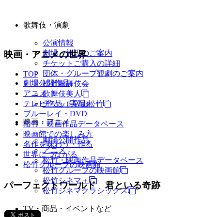
歌舞伎・演劇
公演情報
劇場・施設のご案内
映画・アニメの世界
チケットご購入の詳細
団体・グループ観劇のご案内
TOP
劇場公開作品
松竹歌舞伎会
アニメ
歌舞伎美人
テレビ作品（実写）
チケットWeb松竹
ブルーレイ・DVD
映画・アニメ
松竹・映画作品データベース
映画館での楽しみ方
劇場公開作品
名作を味わう・作る
アニメ
世界につながる
松竹・映画作品データベース
松竹グループの映画館
松竹グループの映画館
松竹シネマ＋
パーフェクトワールド 君といる奇跡
松竹シネマクラシックス
TV・商品・イベントなど