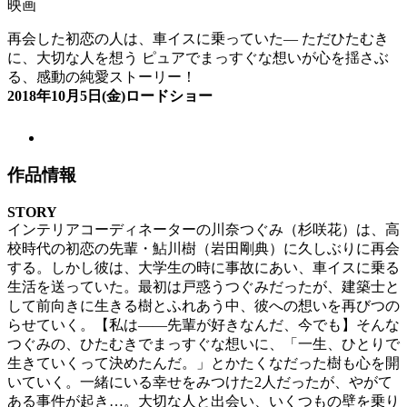
映画
再会した初恋の人は、車イスに乗っていた― ただひたむき
に、大切な人を想う ピュアでまっすぐな想いが心を揺さぶ
る、感動の純愛ストーリー！
2018年10月5日(金)ロードショー
作品情報
STORY
インテリアコーディネーターの川奈つぐみ（杉咲花）は、高
校時代の初恋の先輩・鮎川樹（岩田剛典）に久しぶりに再会
する。しかし彼は、大学生の時に事故にあい、車イスに乗る
生活を送っていた。最初は戸惑うつぐみだったが、建築士と
して前向きに生きる樹とふれあう中、彼への想いを再びつの
らせていく。【私は――先輩が好きなんだ、今でも】そんな
つぐみの、ひたむきでまっすぐな想いに、「一生、ひとりで
生きていくって決めたんだ。」とかたくなだった樹も心を開
いていく。一緒にいる幸せをみつけた2人だったが、やがて
ある事件が起き…。大切な人と出会い、いくつもの壁を乗り