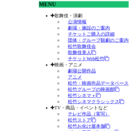
MENU
歌舞伎・演劇
公演情報
劇場・施設のご案内
チケットご購入の詳細
団体・グループ観劇のご案内
松竹歌舞伎会
歌舞伎美人
チケットWeb松竹
映画・アニメ
劇場公開作品
アニメ
松竹・映画作品データベース
松竹グループの映画館
松竹シネマ＋
松竹シネマクラシックス
TV・商品・イベントなど
テレビ作品（実写）
松竹ストア
松竹お化け屋本舗