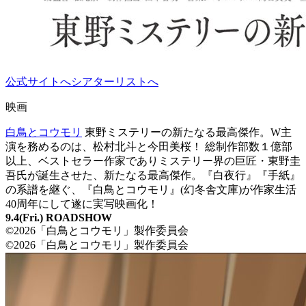
公式サイトへ
シアターリストへ
映画
白鳥とコウモリ
東野ミステリーの新たなる最高傑作。W主
演を務めるのは、松村北斗と今田美桜！ 総制作部数１億部
以上、ベストセラー作家でありミステリー界の巨匠・東野圭
吾氏が誕生させた、新たなる最高傑作。『白夜行』『手紙』
の系譜を継ぐ、『白鳥とコウモリ』(幻冬舎文庫)が作家生活
40周年にして遂に実写映画化！
9.4(Fri.) ROADSHOW
©2026「白鳥とコウモリ」製作委員会
©2026「白鳥とコウモリ」製作委員会