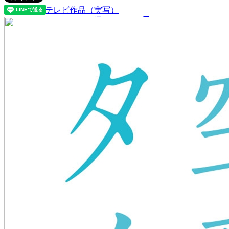
テレビ作品（実写）
松竹ストア（通販サイト）
松竹お化け屋本舗
ゲーム事業（English）
企業情報
会社案内
株主・投資家情報（IR）
不動産事業
採用情報
お知らせ
お問い合わせ