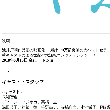
映画
池井戸潤作品初の映画化！ 累計170万部突破の大ベストセラ
華キャストによる世紀の大逆転エンタテインメント！
2018年6月15日(金)ロードショー
キャスト・スタッフ
- キャスト -
長瀬智也
ディーン・フジオカ、高橋一生
深田恭子、岸部一徳、笹野高史、寺脇康文、小池栄子、阿部顕嵐（L