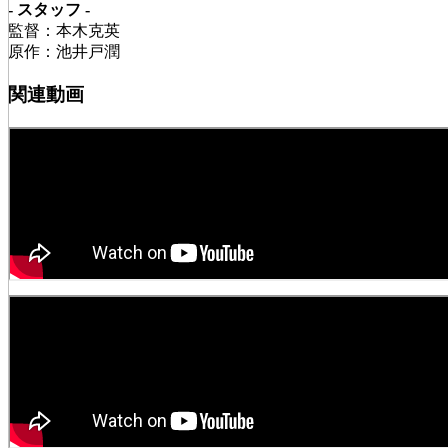
- スタッフ -
監督：本木克英
原作：池井戸潤
関連動画