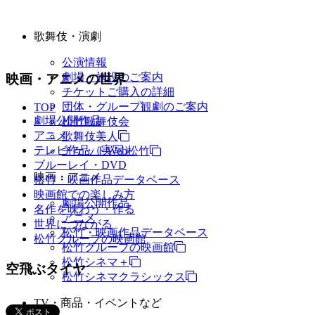
歌舞伎・演劇
公演情報
劇場・施設のご案内
映画・アニメの世界
チケットご購入の詳細
団体・グループ観劇のご案内
TOP
劇場公開作品
松竹歌舞伎会
アニメ
歌舞伎美人
テレビ作品（実写）
チケットWeb松竹
ブルーレイ・DVD
映画・アニメ
松竹・映画作品データベース
映画館での楽しみ方
劇場公開作品
名作を味わう・作る
アニメ
世界につながる
松竹・映画作品データベース
松竹グループの映画館
松竹グループの映画館
松竹シネマ＋
空飛ぶタイヤ
松竹シネマクラシックス
TV・商品・イベントなど