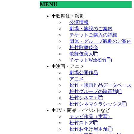
MENU
歌舞伎・演劇
公演情報
劇場・施設のご案内
チケットご購入の詳細
団体・グループ観劇のご案内
松竹歌舞伎会
歌舞伎美人
チケットWeb松竹
映画・アニメ
劇場公開作品
アニメ
松竹・映画作品データベース
松竹グループの映画館
松竹シネマ＋
松竹シネマクラシックス
TV・商品・イベントなど
テレビ作品（実写）
松竹ストア
松竹お化け屋本舗