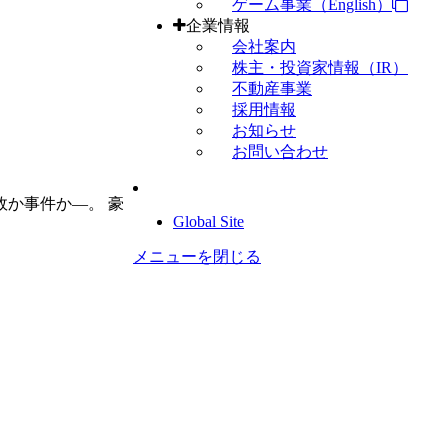
ゲーム事業（English）
企業情報
会社案内
株主・投資家情報（IR）
不動産事業
採用情報
お知らせ
お問い合わせ
故か事件か―。 豪
Global Site
メニューを閉じる