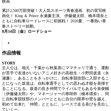
映画
累計2,500万部突破！大人気スポーツ青春漫画、初の実写映
画化！ King ＆ Prince 永瀬廉主演。 伊藤健太郎、橋本環奈と
ともに自転車ロードレースに初挑戦！ 2020夏、一番熱い青
春ストーリー始動。
8月14日（金）ロードショー
作品情報
STORY
主人公は、地元・千葉から秋葉原にママチャリで通う、運動
が苦手で友達がいないアニメ好きの高校生・小野田坂道（永
瀬廉）。あることをきっかけに、自転車競技部に入部するこ
とになった坂道は、自転車選手としての思わぬ才能を発揮す
ることになる。坂道の良き仲間でライバルでもある今泉俊輔
（伊藤健太郎）や、マネージャーの寒咲幹（橋本環奈）、同
じ自転車競技部のメンバーとともに自分の限界や壁を越え、
初めて出来た「仲間」とともに、レースで走る喜びを見出し
ていくー。