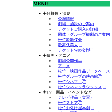
MENU
歌舞伎・演劇
公演情報
劇場・施設のご案内
チケットご購入の詳細
団体・グループ観劇のご案内
松竹歌舞伎会
歌舞伎美人
チケットWeb松竹
映画・アニメ
劇場公開作品
アニメ
松竹・映画作品データベース
松竹グループの映画館
松竹シネマ＋
松竹シネマクラシックス
TV・商品・イベントなど
テレビ作品（実写）
松竹ストア
松竹お化け屋本舗