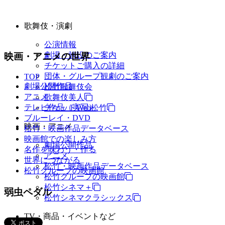
歌舞伎・演劇
公演情報
劇場・施設のご案内
映画・アニメの世界
チケットご購入の詳細
団体・グループ観劇のご案内
TOP
劇場公開作品
松竹歌舞伎会
アニメ
歌舞伎美人
テレビ作品（実写）
チケットWeb松竹
ブルーレイ・DVD
映画・アニメ
松竹・映画作品データベース
映画館での楽しみ方
劇場公開作品
名作を味わう・作る
アニメ
世界につながる
松竹・映画作品データベース
松竹グループの映画館
松竹グループの映画館
松竹シネマ＋
弱虫ペダル
松竹シネマクラシックス
TV・商品・イベントなど