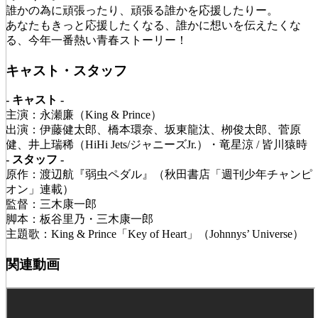
誰かの為に頑張ったり、頑張る誰かを応援したりー。
あなたもきっと応援したくなる、誰かに想いを伝えたくな
る、今年一番熱い青春ストーリー！
キャスト・スタッフ
- キャスト -
主演：永瀬廉（King & Prince）
出演：伊藤健太郎、橋本環奈、坂東龍汰、栁俊太郎、菅原
健、井上瑞稀（HiHi Jets/ジャニーズJr.）・竜星涼 / 皆川猿時
- スタッフ -
原作：渡辺航『弱虫ペダル』（秋田書店「週刊少年チャンピ
オン」連載）
監督：三木康一郎
脚本：板谷里乃・三木康一郎
主題歌：King & Prince「Key of Heart」（Johnnys’ Universe）
関連動画