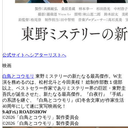
公式サイトへ
シアターリストへ
映画
白鳥とコウモリ
東野ミステリーの新たなる最高傑作。W主
演を務めるのは、松村北斗と今田美桜！ 総制作部数１億部
以上、ベストセラー作家でありミステリー界の巨匠・東野圭
吾氏が誕生させた、新たなる最高傑作。『白夜行』『手紙』
の系譜を継ぐ、『白鳥とコウモリ』(幻冬舎文庫)が作家生活
40周年にして遂に実写映画化！
9.4(Fri.) ROADSHOW
©2026「白鳥とコウモリ」製作委員会
©2026「白鳥とコウモリ」製作委員会