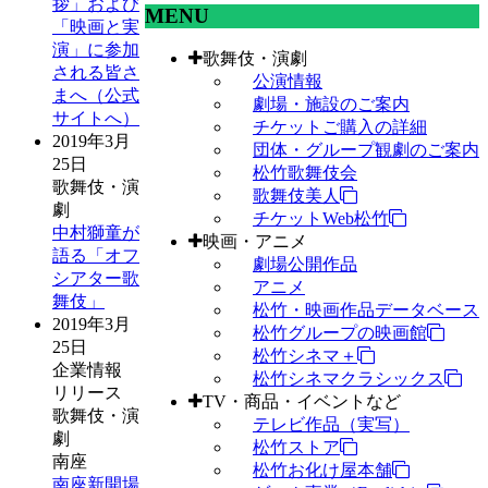
拶」および
MENU
「映画と実
演」に参加
歌舞伎・演劇
される皆さ
公演情報
まへ（公式
劇場・施設のご案内
サイトへ）
チケットご購入の詳細
2019年3月
団体・グループ観劇のご案内
25日
松竹歌舞伎会
歌舞伎・演
歌舞伎美人
劇
チケットWeb松竹
中村獅童が
映画・アニメ
語る「オフ
劇場公開作品
シアター歌
アニメ
舞伎」
松竹・映画作品データベース
2019年3月
松竹グループの映画館
25日
松竹シネマ＋
企業情報
松竹シネマクラシックス
リリース
TV・商品・イベントなど
歌舞伎・演
テレビ作品（実写）
劇
松竹ストア
南座
松竹お化け屋本舗
南座新開場