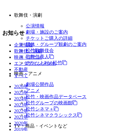
歌舞伎・演劇
公演情報
劇場・施設のご案内
お知らせ
チケットご購入の詳細
団体・グループ観劇のご案内
企業情報
松竹歌舞伎会
歌舞伎・演劇
歌舞伎美人
映画・アニメ
チケットWeb松竹
エンタテインメント
不動産
映画・アニメ
すべて
劇場公開作品
2026年
アニメ
2025年
松竹・映画作品データベース
2024年
松竹グループの映画館
2023年
松竹シネマ＋
2022年
松竹シネマクラシックス
2021年
2020年
TV・商品・イベントなど
2019年