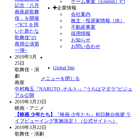
ゲーム事業（English）
記念「八月
企業情報
南座超歌舞
会社案内
伎」を開催
株主・投資家情報（IR）
~“ICT を用
不動産事業
いた新たな
採用情報
歌舞伎”の
お知らせ
商用公演第
お問い合わせ
一弾~
2019年3月
25日
Global Site
歌舞伎・演
劇
メニューを閉じる
南座
中村梅玉『NARUTO -ナルト-』”うちはマダラ”ビジュ
アル公開
2019年3月23日
映画・アニメ
【映画 少年たち】
『映画 少年たち』初日舞台挨拶 ラ
イブビューイング実施決定！（公式サイトへ）
2019年3月22日
歌舞伎・演劇