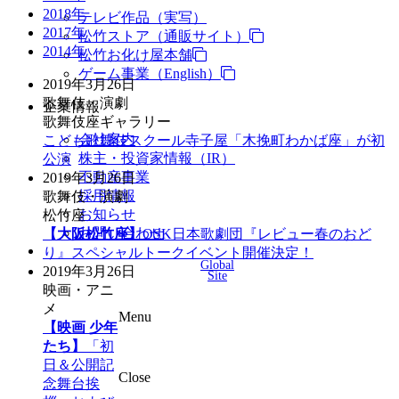
2018年
テレビ作品（実写）
2017年
松竹ストア（通販サイト）
2014年
松竹お化け屋本舗
ゲーム事業（English）
2019年3月26日
歌舞伎・演劇
企業情報
歌舞伎座ギャラリー
会社案内
こども歌舞伎スクール寺子屋「木挽町わかば座」が初
株主・投資家情報（IR）
公演
不動産事業
2019年3月26日
採用情報
歌舞伎・演劇
お知らせ
松竹座
お問い合わせ
【大阪松竹座】
OSK日本歌劇団『レビュー春のおど
り』スペシャルトークイベント開催決定！
Global
2019年3月26日
Site
映画・アニ
メ
Menu
【映画 少年
たち】
「初
日＆公開記
Close
念舞台挨