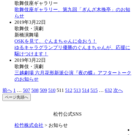
歌舞伎座ギャラリー
歌舞伎座ギャラリー、第九回「ぎんざ木挽亭」のお知
らせ
2019年3月22日
歌舞伎・演劇
新橋演舞場
OSKを見て、ぐんまちゃんに会おう！
ゆるキャラグランプリ優勝のぐんまちゃんが、応援に
駆けつけます！
2019年3月22日
歌舞伎・演劇
三越劇場 六月花形新派公演『夜の蝶』アフタートーク
のお知らせ
前へ
1
…
507
508
509
510
511
512
513
514
515
…
632
次へ
ページ先頭へ
松竹公式SNS
松竹株式会社
>
お知らせ