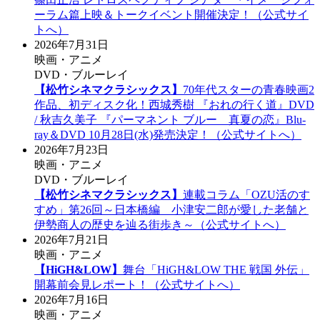
ーラム篇上映＆トークイベント開催決定！（公式サイ
トへ）
2026年7月31日
映画・アニメ
DVD・ブルーレイ
【松竹シネマクラシックス】
70年代スターの青春映画2
作品、初ディスク化！西城秀樹 『おれの行く道』DVD
/ 秋吉久美子 『パーマネント ブルー 真夏の恋』Blu-
ray＆DVD 10月28日(水)発売決定！（公式サイトへ）
2026年7月23日
映画・アニメ
DVD・ブルーレイ
【松竹シネマクラシックス】
連載コラム「OZU活のす
すめ」第26回～日本橋編 小津安二郎が愛した老舗と
伊勢商人の歴史を辿る街歩き～（公式サイトへ）
2026年7月21日
映画・アニメ
【HiGH&LOW】
舞台「HiGH&LOW THE 戦国 外伝」
開幕前会見レポート！（公式サイトへ）
2026年7月16日
映画・アニメ