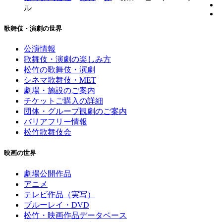
ル
歌舞伎・演劇の世界
公演情報
歌舞伎・演劇の楽しみ方
松竹の歌舞伎・演劇
シネマ歌舞伎・MET
劇場・施設のご案内
チケットご購入の詳細
団体・グループ観劇のご案内
バリアフリー情報
松竹歌舞伎会
映画の世界
劇場公開作品
アニメ
テレビ作品（実写）
ブルーレイ・DVD
松竹・映画作品データベース