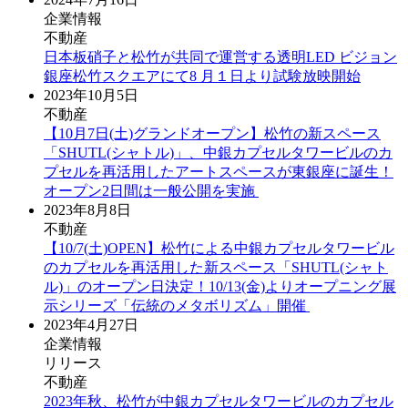
企業情報
不動産
日本板硝子と松竹が共同で運営する透明LED ビジョン
銀座松竹スクエアにて8 月１日より試験放映開始
2023年10月5日
不動産
【10⽉7⽇(⼟)グランドオープン】松⽵の新スペース
「SHUTL(シャトル)」、中銀カプセルタワービルのカ
プセルを再活⽤したアートスペースが東銀座に誕⽣！
オープン2⽇間は⼀般公開を実施
2023年8月8日
不動産
【10/7(土)OPEN】松竹による中銀カプセルタワービル
のカプセルを再活用した新スペース「SHUTL(シャト
ル)」のオープン日決定！10/13(金)よりオープニング展
示シリーズ「伝統のメタボリズム」開催
2023年4月27日
企業情報
リリース
不動産
2023年秋、松竹が中銀カプセルタワービルのカプセル