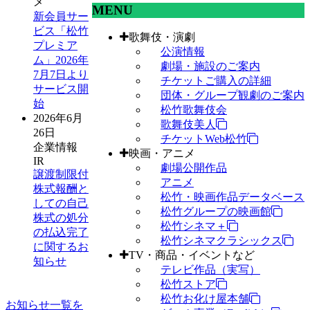
メ
MENU
新会員サー
ビス「松竹
歌舞伎・演劇
プレミア
公演情報
ム」2026年
劇場・施設のご案内
7月7日より
チケットご購入の詳細
サービス開
団体・グループ観劇のご案内
始
松竹歌舞伎会
2026年6月
歌舞伎美人
26日
チケットWeb松竹
企業情報
映画・アニメ
IR
劇場公開作品
譲渡制限付
アニメ
株式報酬と
松竹・映画作品データベース
しての自己
松竹グループの映画館
株式の処分
松竹シネマ＋
の払込完了
松竹シネマクラシックス
に関するお
TV・商品・イベントなど
知らせ
テレビ作品（実写）
松竹ストア
松竹お化け屋本舗
お知らせ一覧を