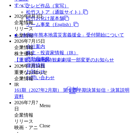
すべて
テレビ作品（実写）
松竹ストア（通販サイト）
2026年8月3日
松竹お化け屋本舗
企業情報
ゲーム事業（English）
リリース
●「令和8年熊本地震災害義援金」受付開始について
企業情報
2026年7月15日
会社案内
企業情報
株主・投資家情報（IR）
株主優待
不動産事業
【重要】演劇優待観劇劇場一部変更のお知らせ
採用情報
2026年7月14日
お知らせ
重要なお知らせ
お問い合わせ
企業情報
IR
Global
161期（2027年2月期） 第１四半期決算短信・決算説明
Site
資料
2026年7月7
Menu
日
企業情報
リリース
Close
映画・アニ