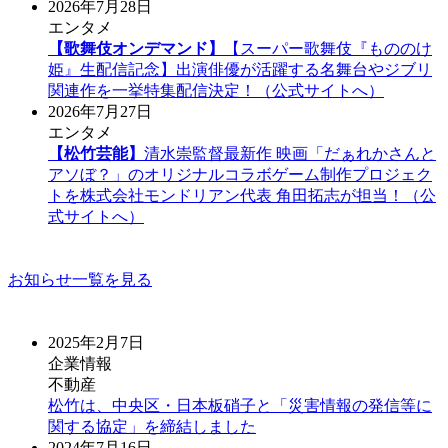
2026年7月28日
エンタメ
【歌舞伎オンデマンド】
【スーパー歌舞伎『もののけ
姫』生配信記念】出演俳優が活躍する名舞台やジブリ
関連作を一挙特集配信決定！（公式サイトへ）
2026年7月27日
エンタメ
【松竹芸能】
清水崇監督最新作 映画「だぁれかさんと
アソぼ？」のオリジナルコラボゲーム制作プロジェク
トを株式会社モンドリアン代表 角田拓志が担当！（公
式サイトへ）
お知らせ一覧を見る
2025年2月7日
企業情報
不動産
松竹は、中央区・日本板硝子と「災害情報の発信等に
関する協定」を締結しました
2024年7月16日