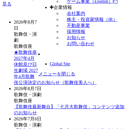
ゲーム事業（English）
見る
企業情報
会社案内
株主・投資家情報（IR）
2026年8月7
不動産事業
日
採用情報
歌舞伎・演
お知らせ
劇
お問い合わせ
歌舞伎座
★歌舞伎座
2027年4月
Global Site
休館及び日
生劇場 2027
メニューを閉じる
年4月歌舞
伎公演決定のお知らせ（歌舞伎美人へ）
2026年8月7日
歌舞伎・演劇
歌舞伎座
【歌舞伎最新舞台】「七月大歌舞伎」コンテンツ追加
のお知らせ
2026年7月6日
歌舞伎・演劇