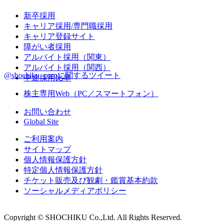
新卒採用
キャリア採用/専門職採用
キャリア登録サイト
障がい者採用
アルバイト採用（関東）
アルバイト採用（関西）
@shochiku_corpに関するツイート
中途採用比率
株主専用Web（PC／スマートフォン）
お問い合わせ
Global Site
ご利用案内
サイトマップ
個人情報保護方針
特定個人情報保護方針
チケット販売及び観劇・鑑賞基本約款
ソーシャルメディアポリシー
Copyright © SHOCHIKU Co.,Ltd. All Rights Reserved.