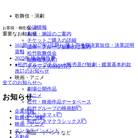
歌舞伎・演劇
公演情報
お客様・株主様への
重要なお知らせ
劇場・施設のご案内
チケットご購入の詳細
161期（2027年2月期） 第１四半期決算短信・決算説明
団体・グループ観劇のご案内
資料
松竹歌舞伎会
2025年 統合報告書
歌舞伎美人
●松竹グループチケット販売及び観劇・鑑賞基本約款
チケットWeb松竹
改訂のお知らせ
映画・アニメ
全てのお知らせへ
劇場公開作品
アニメ
お知らせ
松竹・映画作品データベース
松竹グループの映画館
企業情報
松竹シネマ＋
歌舞伎・演劇
松竹シネマクラシックス
映画・アニメ
エンタテインメント
TV・商品・イベントなど
不動産