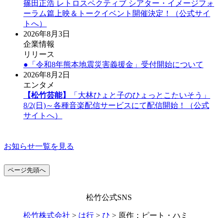
篠田正浩 レトロスペクティブ シアター・イメージフォ
ーラム篇上映＆トークイベント開催決定！（公式サイ
トへ）
2026年8月3日
企業情報
リリース
●「令和8年熊本地震災害義援金」受付開始について
2026年8月2日
エンタメ
【松竹芸能】
「大林ひょと子のひょっとこたいそう」
8/2(日)～各種音楽配信サービスにて配信開始！（公式
サイトへ）
お知らせ一覧を見る
ページ先頭へ
松竹公式SNS
松竹株式会社
>
は行
>
ひ
>
原作：ピート・ハミ