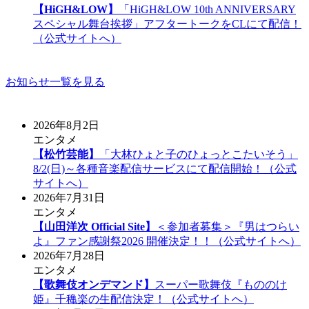
【HiGH&LOW】
「HiGH&LOW 10th ANNIVERSARY
スペシャル舞台挨拶」アフタートークをCLにて配信！
（公式サイトへ）
お知らせ一覧を見る
2026年8月2日
エンタメ
【松竹芸能】
「大林ひょと子のひょっとこたいそう」
8/2(日)～各種音楽配信サービスにて配信開始！（公式
サイトへ）
2026年7月31日
エンタメ
【山田洋次 Official Site】
＜参加者募集＞『男はつらい
よ』ファン感謝祭2026 開催決定！！（公式サイトへ）
2026年7月28日
エンタメ
【歌舞伎オンデマンド】
スーパー歌舞伎『もののけ
姫』千穐楽の生配信決定！（公式サイトへ）