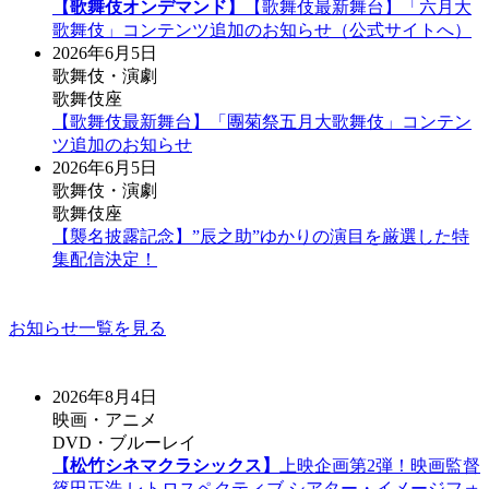
【歌舞伎オンデマンド】
【歌舞伎最新舞台】「六月大
歌舞伎」コンテンツ追加のお知らせ（公式サイトへ）
2026年6月5日
歌舞伎・演劇
歌舞伎座
【歌舞伎最新舞台】「團菊祭五月大歌舞伎」コンテン
ツ追加のお知らせ
2026年6月5日
歌舞伎・演劇
歌舞伎座
【襲名披露記念】”辰之助”ゆかりの演目を厳選した特
集配信決定！
お知らせ一覧を見る
2026年8月4日
映画・アニメ
DVD・ブルーレイ
【松竹シネマクラシックス】
上映企画第2弾！映画監督
篠田正浩 レトロスペクティブ シアター・イメージフォ