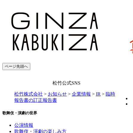
ページ先頭へ
松竹公式SNS
松竹株式会社
>
お知らせ
>
企業情報
>
IR
>
臨時
報告書の訂正報告書
歌舞伎・演劇の世界
公演情報
歌舞伎・演劇の楽しみ方