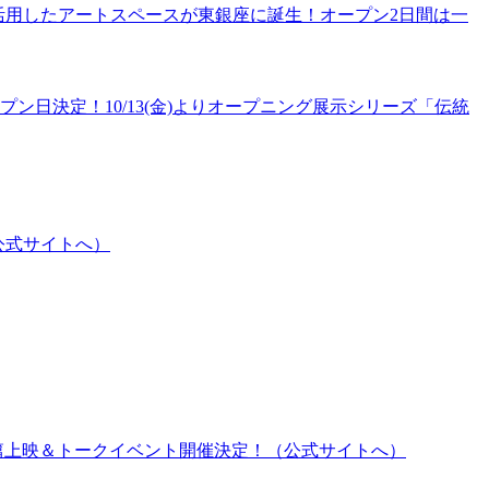
を再活⽤したアートスペースが東銀座に誕⽣！オープン2⽇間は⼀
プン日決定！10/13(金)よりオープニング展示シリーズ「伝統
公式サイトへ）
ム篇上映＆トークイベント開催決定！（公式サイトへ）