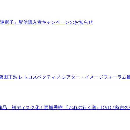
連獅子』配信購入者キャンペーンのお知らせ
 篠田正浩 レトロスペクティブ シアター・イメージフォーラム
品、初ディスク化！西城秀樹 『おれの行く道』DVD / 秋吉久美子