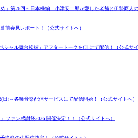
すめ」第26回～日本橋編 小津安二郎が愛した老舗と伊勢商人
伝」開幕前会見レポート！（公式サイトへ）
RSARYスペシャル舞台挨拶」アフタートークをCLにて配信！（公式サ
2(日)～各種音楽配信サービスにて配信開始！（公式サイトへ）
』ファン感謝祭2026 開催決定！！（公式サイトへ）
千穐楽の生配信決定！（公式サイトへ）