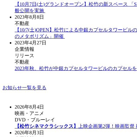
【10⽉7⽇(⼟)グランドオープン】松⽵の新スペース 
般公開を実施
2023年8月8日
不動産
【10/7(土)OPEN】松竹による中銀カプセルタワービ
のメタボリズム」開催
2023年4月27日
企業情報
リリース
不動産
2023年秋、松竹が中銀カプセルタワービルのカプセル
お知らせ一覧を見る
2026年8月4日
映画・アニメ
DVD・ブルーレイ
【松竹シネマクラシックス】
上映企画第2弾！映画監督
2026年8月3日