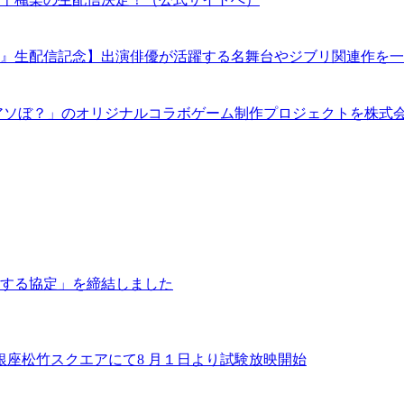
』生配信記念】出演俳優が活躍する名舞台やジブリ関連作を一
アソぼ？」のオリジナルコラボゲーム制作プロジェクトを株式
する協定」を締結しました
銀座松竹スクエアにて8 月１日より試験放映開始