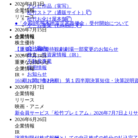
2026年8月3日
テレビ作品（実写）
企業情報
松竹ストア（通販サイト）
リリース
松竹お化け屋本舗
●「令和8年熊本地震災害義援金」受付開始について
ゲーム事業（English）
2026年7月15日
企業情報
企業情報
株主優待
会社案内
【重要】演劇優待観劇劇場一部変更のお知らせ
株主・投資家情報（IR）
2026年7月14日
不動産事業
重要なお知らせ
採用情報
企業情報
お知らせ
IR
161期（2027年2月期） 第１四半期決算短信・決算説明
お問い合わせ
2026年7月7日
企業情報
リリース
映画・アニメ
新会員サービス「松竹プレミアム」2026年7月7日より
2026年6月26日
企業情報
IR
譲渡制限付株式報酬としての自己株式の処分の払込完了