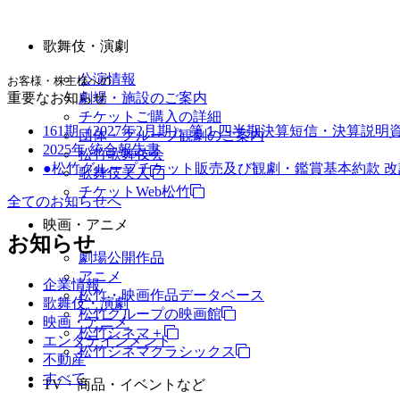
歌舞伎・演劇
公演情報
お客様・株主様への
重要なお知らせ
劇場・施設のご案内
チケットご購入の詳細
161期（2027年2月期） 第１四半期決算短信・決算説明
団体・グループ観劇のご案内
2025年 統合報告書
松竹歌舞伎会
●松竹グループチケット販売及び観劇・鑑賞基本約款 
歌舞伎美人
チケットWeb松竹
全てのお知らせへ
映画・アニメ
お知らせ
劇場公開作品
アニメ
企業情報
松竹・映画作品データベース
歌舞伎・演劇
松竹グループの映画館
映画・アニメ
松竹シネマ＋
エンタテインメント
松竹シネマクラシックス
不動産
すべて
TV・商品・イベントなど