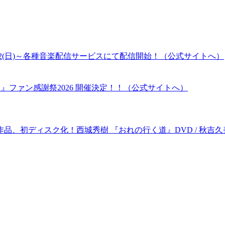
2(日)～各種音楽配信サービスにて配信開始！（公式サイトへ）
』ファン感謝祭2026 開催決定！！（公式サイトへ）
品、初ディスク化！西城秀樹 『おれの行く道』DVD / 秋吉久美子