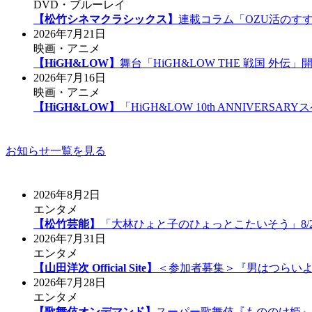
DVD・ブルーレイ
【松竹シネマクラシックス】
連載コラム「OZU活のす
2026年7月21日
映画・アニメ
【HiGH&LOW】
舞台「HiGH&LOW THE 戦国 外
2026年7月16日
映画・アニメ
【HiGH&LOW】
「HiGH&LOW 10th ANNIVE
お知らせ一覧を見る
2026年8月2日
エンタメ
【松竹芸能】
「大林ひょと子のひょっとこたいそう」8/
2026年7月31日
エンタメ
【山田洋次 Official Site】
＜参加者募集＞『男はつらいよ
2026年7月28日
エンタメ
【歌舞伎オンデマンド】
スーパー歌舞伎『もののけ姫』