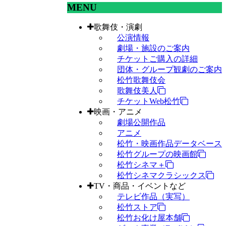
MENU
歌舞伎・演劇
公演情報
劇場・施設のご案内
チケットご購入の詳細
団体・グループ観劇のご案内
松竹歌舞伎会
歌舞伎美人
チケットWeb松竹
映画・アニメ
劇場公開作品
アニメ
松竹・映画作品データベース
松竹グループの映画館
松竹シネマ＋
松竹シネマクラシックス
TV・商品・イベントなど
テレビ作品（実写）
松竹ストア
松竹お化け屋本舗