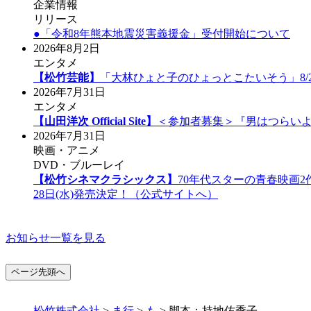
企業情報
リリース
●「令和8年熊本地震災害義援金」受付開始について
2026年8月2日
エンタメ
【松竹芸能】
「大林ひょと子のひょっとこたいそう」8/
2026年7月31日
エンタメ
【山田洋次 Official Site】
＜参加者募集＞『男はつらいよ
2026年7月31日
映画・アニメ
DVD・ブルーレイ
【松竹シネマクラシックス】
70年代スターの青春映画2作
28日(水)発売決定！（公式サイトへ）
お知らせ一覧を見る
ページ先頭へ
松竹株式会社
>
ま行
>
も
>
脚本：持地佑季子