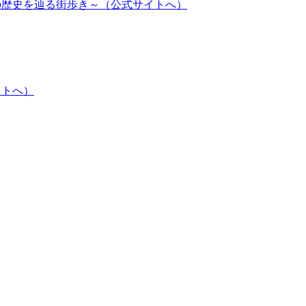
の歴史を辿る街歩き～（公式サイトへ）
イトへ）