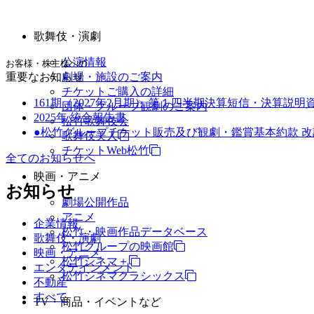
歌舞伎・演劇
公演情報
お客様・株主様への
重要なお知らせ
劇場・施設のご案内
チケットご購入の詳細
161期（2027年2月期） 第１四半期決算短信・決算説明
団体・グループ観劇のご案内
2025年 統合報告書
松竹歌舞伎会
●松竹グループチケット販売及び観劇・鑑賞基本約款 
歌舞伎美人
チケットWeb松竹
全てのお知らせへ
映画・アニメ
お知らせ
劇場公開作品
アニメ
企業情報
松竹・映画作品データベース
歌舞伎・演劇
松竹グループの映画館
映画・アニメ
松竹シネマ＋
エンタテインメント
松竹シネマクラシックス
不動産
すべて
TV・商品・イベントなど