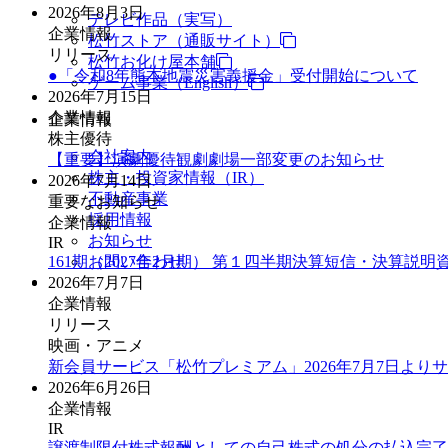
2026年8月3日
テレビ作品（実写）
企業情報
松竹ストア（通販サイト）
リリース
松竹お化け屋本舗
●「令和8年熊本地震災害義援金」受付開始について
ゲーム事業（English）
2026年7月15日
企業情報
企業情報
株主優待
会社案内
【重要】演劇優待観劇劇場一部変更のお知らせ
株主・投資家情報（IR）
2026年7月14日
不動産事業
重要なお知らせ
採用情報
企業情報
お知らせ
IR
161期（2027年2月期） 第１四半期決算短信・決算説明
お問い合わせ
2026年7月7日
企業情報
リリース
映画・アニメ
新会員サービス「松竹プレミアム」2026年7月7日より
2026年6月26日
企業情報
IR
譲渡制限付株式報酬としての自己株式の処分の払込完了