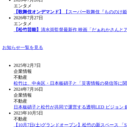
エンタメ
【歌舞伎オンデマンド】
【スーパー歌舞伎『もののけ姫
2026年7月27日
エンタメ
【松竹芸能】
清水崇監督最新作 映画「だぁれかさんと
お知らせ一覧を見る
2025年2月7日
企業情報
不動産
松竹は、中央区・日本板硝子と「災害情報の発信等に関
2024年7月16日
企業情報
不動産
日本板硝子と松竹が共同で運営する透明LED ビジョン 
2023年10月5日
不動産
【10⽉7⽇(⼟)グランドオープン】松⽵の新スペース 