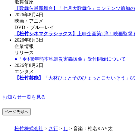
歌舞伎座
【歌舞伎最新舞台】「七月大歌舞伎」コンテンツ追加の
2026年8月4日
映画・アニメ
DVD・ブルーレイ
【松竹シネマクラシックス】
上映企画第2弾！映画監督
2026年8月3日
企業情報
リリース
●「令和8年熊本地震災害義援金」受付開始について
2026年8月2日
エンタメ
【松竹芸能】
「大林ひょと子のひょっとこたいそう」8/
お知らせ一覧を見る
ページ先頭へ
松竹株式会社
>
さ行
>
し
>
音楽：椎名KAY太