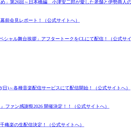
すめ」第26回～日本橋編 小津安二郎が愛した老舗と伊勢商人
伝」開幕前会見レポート！（公式サイトへ）
RSARYスペシャル舞台挨拶」アフタートークをCLにて配信！（公式サ
2(日)～各種音楽配信サービスにて配信開始！（公式サイトへ）
』ファン感謝祭2026 開催決定！！（公式サイトへ）
千穐楽の生配信決定！（公式サイトへ）