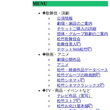
MENU
歌舞伎・演劇
公演情報
劇場・施設のご案内
チケットご購入の詳細
団体・グループ観劇のご案内
松竹歌舞伎会
歌舞伎美人
チケットWeb松竹
映画・アニメ
劇場公開作品
アニメ
松竹・映画作品データベース
松竹グループの映画館
松竹シネマ＋
松竹シネマクラシックス
TV・商品・イベントなど
テレビ作品（実写）
松竹ストア
松竹お化け屋本舗