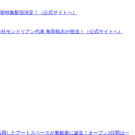
挙特集配信決定！（公式サイトへ）
会社モンドリアン代表 角田拓志が担当！（公式サイトへ）
を再活⽤したアートスペースが東銀座に誕⽣！オープン2⽇間は⼀