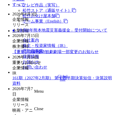
すべて
テレビ作品（実写）
松竹ストア（通販サイト）
2026年8月3日
松竹お化け屋本舗
企業情報
ゲーム事業（English）
リリース
●「令和8年熊本地震災害義援金」受付開始について
企業情報
2026年7月15日
会社案内
企業情報
株主・投資家情報（IR）
株主優待
不動産事業
【重要】演劇優待観劇劇場一部変更のお知らせ
採用情報
2026年7月14日
お知らせ
重要なお知らせ
お問い合わせ
企業情報
IR
Global
161期（2027年2月期） 第１四半期決算短信・決算説明
Site
資料
2026年7月7
Menu
日
企業情報
リリース
Close
映画・アニ