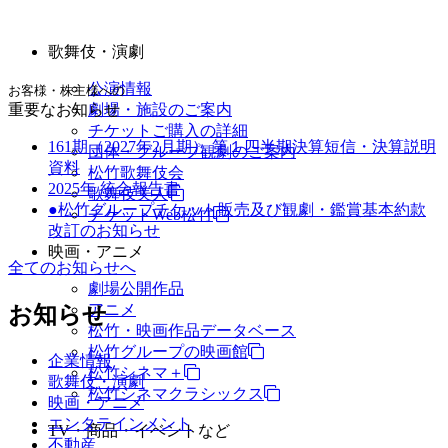
歌舞伎・演劇
公演情報
お客様・株主様への
重要なお知らせ
劇場・施設のご案内
チケットご購入の詳細
161期（2027年2月期） 第１四半期決算短信・決算説明
団体・グループ観劇のご案内
資料
松竹歌舞伎会
2025年 統合報告書
歌舞伎美人
●松竹グループチケット販売及び観劇・鑑賞基本約款
チケットWeb松竹
改訂のお知らせ
映画・アニメ
全てのお知らせへ
劇場公開作品
アニメ
お知らせ
松竹・映画作品データベース
松竹グループの映画館
企業情報
松竹シネマ＋
歌舞伎・演劇
松竹シネマクラシックス
映画・アニメ
エンタテインメント
TV・商品・イベントなど
不動産