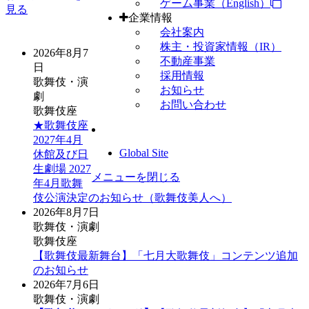
ゲーム事業（English）
見る
企業情報
会社案内
株主・投資家情報（IR）
2026年8月7
不動産事業
日
採用情報
歌舞伎・演
お知らせ
劇
お問い合わせ
歌舞伎座
★歌舞伎座
2027年4月
Global Site
休館及び日
生劇場 2027
メニューを閉じる
年4月歌舞
伎公演決定のお知らせ（歌舞伎美人へ）
2026年8月7日
歌舞伎・演劇
歌舞伎座
【歌舞伎最新舞台】「七月大歌舞伎」コンテンツ追加
のお知らせ
2026年7月6日
歌舞伎・演劇