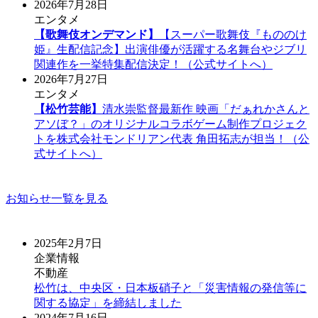
2026年7月28日
エンタメ
【歌舞伎オンデマンド】
【スーパー歌舞伎『もののけ
姫』生配信記念】出演俳優が活躍する名舞台やジブリ
関連作を一挙特集配信決定！（公式サイトへ）
2026年7月27日
エンタメ
【松竹芸能】
清水崇監督最新作 映画「だぁれかさんと
アソぼ？」のオリジナルコラボゲーム制作プロジェク
トを株式会社モンドリアン代表 角田拓志が担当！（公
式サイトへ）
お知らせ一覧を見る
2025年2月7日
企業情報
不動産
松竹は、中央区・日本板硝子と「災害情報の発信等に
関する協定」を締結しました
2024年7月16日