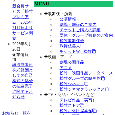
メ
MENU
新会員サー
ビス「松竹
歌舞伎・演劇
プレミア
公演情報
ム」2026年
劇場・施設のご案内
7月7日より
チケットご購入の詳細
サービス開
団体・グループ観劇のご案内
始
松竹歌舞伎会
2026年6月
歌舞伎美人
26日
チケットWeb松竹
企業情報
映画・アニメ
IR
劇場公開作品
譲渡制限付
アニメ
株式報酬と
松竹・映画作品データベース
しての自己
松竹グループの映画館
株式の処分
松竹シネマ＋
の払込完了
松竹シネマクラシックス
に関するお
TV・商品・イベントなど
知らせ
テレビ作品（実写）
松竹ストア
松竹お化け屋本舗
お知らせ一覧を