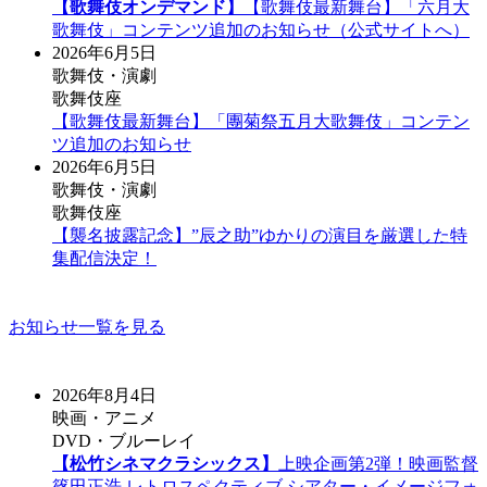
【歌舞伎オンデマンド】
【歌舞伎最新舞台】「六月大
歌舞伎」コンテンツ追加のお知らせ（公式サイトへ）
2026年6月5日
歌舞伎・演劇
歌舞伎座
【歌舞伎最新舞台】「團菊祭五月大歌舞伎」コンテン
ツ追加のお知らせ
2026年6月5日
歌舞伎・演劇
歌舞伎座
【襲名披露記念】”辰之助”ゆかりの演目を厳選した特
集配信決定！
お知らせ一覧を見る
2026年8月4日
映画・アニメ
DVD・ブルーレイ
【松竹シネマクラシックス】
上映企画第2弾！映画監督
篠田正浩 レトロスペクティブ シアター・イメージフォ