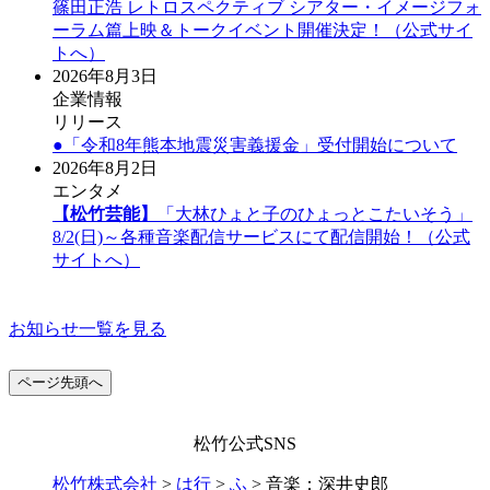
篠田正浩 レトロスペクティブ シアター・イメージフォ
ーラム篇上映＆トークイベント開催決定！（公式サイ
トへ）
2026年8月3日
企業情報
リリース
●「令和8年熊本地震災害義援金」受付開始について
2026年8月2日
エンタメ
【松竹芸能】
「大林ひょと子のひょっとこたいそう」
8/2(日)～各種音楽配信サービスにて配信開始！（公式
サイトへ）
お知らせ一覧を見る
ページ先頭へ
松竹公式SNS
松竹株式会社
>
は行
>
ふ
>
音楽：深井史郎