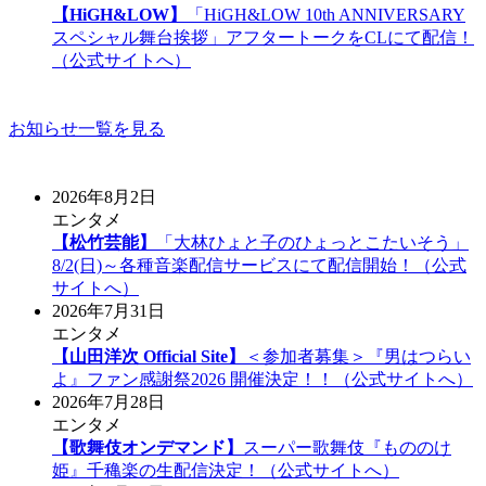
【HiGH&LOW】
「HiGH&LOW 10th ANNIVERSARY
スペシャル舞台挨拶」アフタートークをCLにて配信！
（公式サイトへ）
お知らせ一覧を見る
2026年8月2日
エンタメ
【松竹芸能】
「大林ひょと子のひょっとこたいそう」
8/2(日)～各種音楽配信サービスにて配信開始！（公式
サイトへ）
2026年7月31日
エンタメ
【山田洋次 Official Site】
＜参加者募集＞『男はつらい
よ』ファン感謝祭2026 開催決定！！（公式サイトへ）
2026年7月28日
エンタメ
【歌舞伎オンデマンド】
スーパー歌舞伎『もののけ
姫』千穐楽の生配信決定！（公式サイトへ）