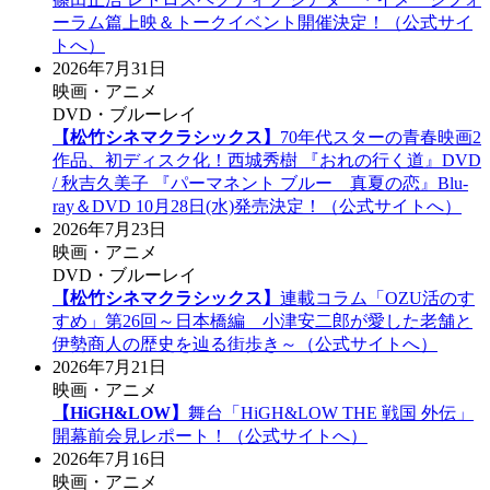
ーラム篇上映＆トークイベント開催決定！（公式サイ
トへ）
2026年7月31日
映画・アニメ
DVD・ブルーレイ
【松竹シネマクラシックス】
70年代スターの青春映画2
作品、初ディスク化！西城秀樹 『おれの行く道』DVD
/ 秋吉久美子 『パーマネント ブルー 真夏の恋』Blu-
ray＆DVD 10月28日(水)発売決定！（公式サイトへ）
2026年7月23日
映画・アニメ
DVD・ブルーレイ
【松竹シネマクラシックス】
連載コラム「OZU活のす
すめ」第26回～日本橋編 小津安二郎が愛した老舗と
伊勢商人の歴史を辿る街歩き～（公式サイトへ）
2026年7月21日
映画・アニメ
【HiGH&LOW】
舞台「HiGH&LOW THE 戦国 外伝」
開幕前会見レポート！（公式サイトへ）
2026年7月16日
映画・アニメ