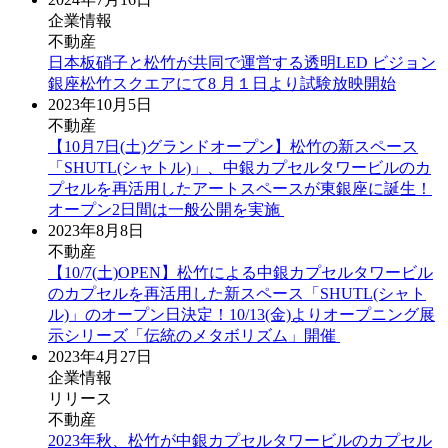
企業情報
不動産
日本板硝子と松竹が共同で運営する透明LED ビジョン
銀座松竹スクエアにて8 月１日より試験放映開始
2023年10月5日
不動産
【10⽉7⽇(⼟)グランドオープン】松⽵の新スペース
「SHUTL(シャトル)」、中銀カプセルタワービルのカ
プセルを再活⽤したアートスペースが東銀座に誕⽣！
オープン2⽇間は⼀般公開を実施
2023年8月8日
不動産
【10/7(土)OPEN】松竹による中銀カプセルタワービル
のカプセルを再活用した新スペース「SHUTL(シャト
ル)」のオープン日決定！10/13(金)よりオープニング展
示シリーズ「伝統のメタボリズム」開催
2023年4月27日
企業情報
リリース
不動産
2023年秋、松竹が中銀カプセルタワービルのカプセル