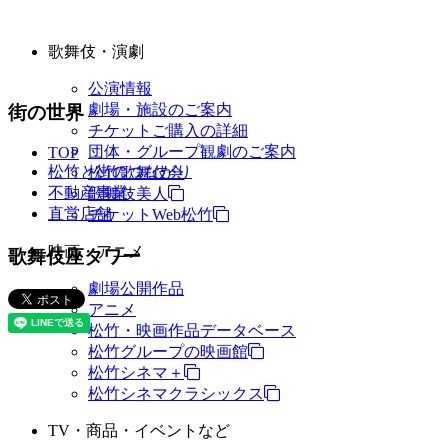
歌舞伎・演劇
公演情報
劇場・施設のご案内
街の世界
チケットご購入の詳細
団体・グループ観劇のご案内
TOP
松竹と街のつながり
松竹歌舞伎会
不動産事業
歌舞伎美人
直営店舗
チケットWeb松竹
映画・アニメ
歌舞伎座タワー
劇場公開作品
アニメ
松竹・映画作品データベース
松竹グループの映画館
松竹シネマ＋
松竹シネマクラシックス
TV・商品・イベントなど