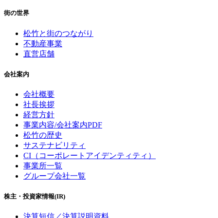
街の世界
松竹と街のつながり
不動産事業
直営店舗
会社案内
会社概要
社長挨拶
経営方針
事業内容/会社案内PDF
松竹の歴史
サステナビリティ
CI（コーポレートアイデンティティ）
事業所一覧
グループ会社一覧
株主・投資家情報(IR)
決算短信／決算説明資料