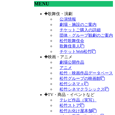
MENU
歌舞伎・演劇
公演情報
劇場・施設のご案内
チケットご購入の詳細
団体・グループ観劇のご案内
松竹歌舞伎会
歌舞伎美人
チケットWeb松竹
映画・アニメ
劇場公開作品
アニメ
松竹・映画作品データベース
松竹グループの映画館
松竹シネマ＋
松竹シネマクラシックス
TV・商品・イベントなど
テレビ作品（実写）
松竹ストア
松竹お化け屋本舗