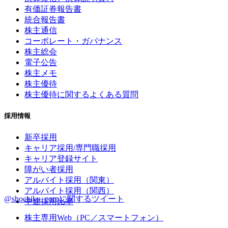
有価証券報告書
統合報告書
株主通信
コーポレート・ガバナンス
株主総会
電子公告
株主メモ
株主優待
株主優待に関するよくある質問
採用情報
新卒採用
キャリア採用/専門職採用
キャリア登録サイト
障がい者採用
アルバイト採用（関東）
アルバイト採用（関西）
@shochiku_corpに関するツイート
中途採用比率
株主専用Web（PC／スマートフォン）