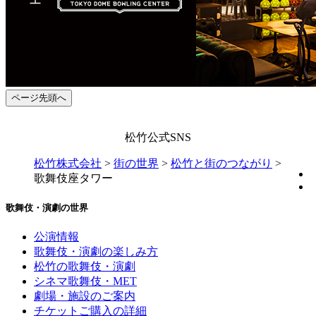
ページ先頭へ
松竹公式SNS
松竹株式会社
>
街の世界
>
松竹と街のつながり
>
歌舞伎座タワー
歌舞伎・演劇の世界
公演情報
歌舞伎・演劇の楽しみ方
松竹の歌舞伎・演劇
シネマ歌舞伎・MET
劇場・施設のご案内
チケットご購入の詳細