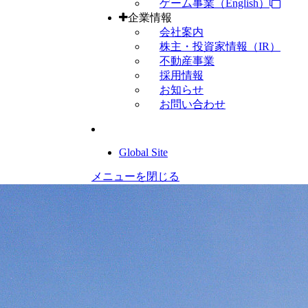
ゲーム事業（English）
企業情報
会社案内
株主・投資家情報（IR）
不動産事業
採用情報
お知らせ
お問い合わせ
Global Site
メニューを閉じる