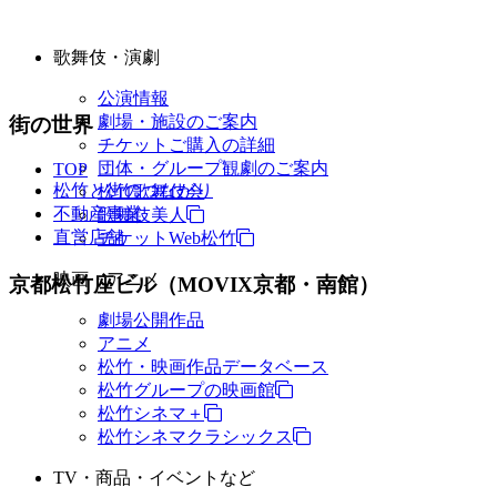
歌舞伎・演劇
公演情報
劇場・施設のご案内
街の世界
チケットご購入の詳細
団体・グループ観劇のご案内
TOP
松竹と街のつながり
松竹歌舞伎会
不動産事業
歌舞伎美人
直営店舗
チケットWeb松竹
映画・アニメ
京都松竹座ビル（MOVIX京都・南館）
劇場公開作品
アニメ
松竹・映画作品データベース
松竹グループの映画館
松竹シネマ＋
松竹シネマクラシックス
TV・商品・イベントなど