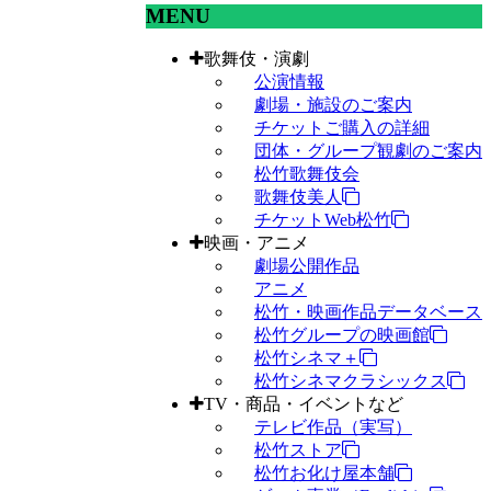
MENU
歌舞伎・演劇
公演情報
劇場・施設のご案内
チケットご購入の詳細
団体・グループ観劇のご案内
松竹歌舞伎会
歌舞伎美人
チケットWeb松竹
映画・アニメ
劇場公開作品
アニメ
松竹・映画作品データベース
松竹グループの映画館
松竹シネマ＋
松竹シネマクラシックス
TV・商品・イベントなど
テレビ作品（実写）
松竹ストア
松竹お化け屋本舗