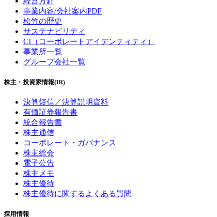
経営方針
事業内容/会社案内PDF
松竹の歴史
サステナビリティ
CI（コーポレートアイデンティティ）
事業所一覧
グループ会社一覧
株主・投資家情報(IR)
決算短信／決算説明資料
有価証券報告書
統合報告書
株主通信
コーポレート・ガバナンス
株主総会
電子公告
株主メモ
株主優待
株主優待に関するよくある質問
採用情報