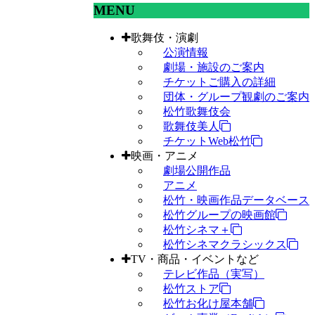
MENU
歌舞伎・演劇
公演情報
劇場・施設のご案内
チケットご購入の詳細
団体・グループ観劇のご案内
松竹歌舞伎会
歌舞伎美人
チケットWeb松竹
映画・アニメ
劇場公開作品
アニメ
松竹・映画作品データベース
松竹グループの映画館
松竹シネマ＋
松竹シネマクラシックス
TV・商品・イベントなど
テレビ作品（実写）
松竹ストア
松竹お化け屋本舗