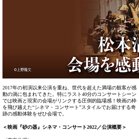
2017年の初演以来公演を重ね、世代を超えた満場の観客が感
動の渦に包まれてきた。特にラスト40分のコンサートシーン
では映画と現実の会場がリンクする圧倒的臨場感！映画の枠
を飛び越えた“シネマ・コンサート”スタイルでお届けする奇
跡の感動体験をぜひ会場で。
＜映画『砂の器』シネマ・コンサート2022／公演概要＞