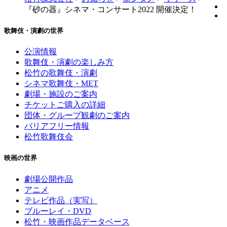
『砂の器』シネマ・コンサート2022 開催決定！
歌舞伎・演劇の世界
公演情報
歌舞伎・演劇の楽しみ方
松竹の歌舞伎・演劇
シネマ歌舞伎・MET
劇場・施設のご案内
チケットご購入の詳細
団体・グループ観劇のご案内
バリアフリー情報
松竹歌舞伎会
映画の世界
劇場公開作品
アニメ
テレビ作品（実写）
ブルーレイ・DVD
松竹・映画作品データベース