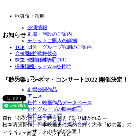
歌舞伎・演劇
公演情報
劇場・施設のご案内
お知らせ
チケットご購入の詳細
団体・グループ観劇のご案内
TOP
会社案内
松竹歌舞伎会
株主・投資家情報（IR）
歌舞伎美人
採用情報
チケットWeb松竹
映画・アニメ
『砂の器』シネマ・コンサート2022 開催決定！
劇場公開作品
アニメ
松竹・映画作品データベース
松竹グループの映画館
松竹シネマ＋
傑作『砂の器』は、時を越えて語り継がれる―
松竹シネマクラシックス
松本清張原作、日本映画史に燦然と輝く大作『砂の器』の
シネマ・コンサートの再演が決定！
TV・商品・イベントなど