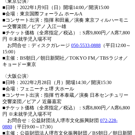
〈東京公演〉
■日時：2022年1月9日（日）開場14:00／開演15:00
■会場：東京国際フォーラム ホールA
■コンサート出演：指揮 和田薫／演奏 東京フィルハーモニ
ー交響楽団／ピアノ 入江一雄
■チケット価格（全席指定／税込）：S席9,800円／A席7,800
円 ※未就学児入場不可
お問合せ：ディスクガレージ
050-5533-0888
（平日12:00～
15:00）
■主催：BS朝日／朝日新聞社／TOKYO FM／TBSラジオ／
キョードー東京
〈大阪公演〉
■日時：2022年2月28日（月）開場14:30／開演15:30
■会場：フェニーチェ堺 大ホール
■コンサート出演：指揮 竹本泰蔵／演奏 日本センチュリー
交響楽団／ピアノ 近藤嘉宏
■チケット価格（全席指定／税込）：S席8,800円／A席6,800
円 ※未就学児入場不可
お問合せ：公益財団法人堺市文化振興財団
072-228-
0880
（平日9:00～17:30）
■主催：公益財団法人堺市文化振興財団／BS朝日／朝日新聞