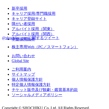
新卒採用
キャリア採用/専門職採用
キャリア登録サイト
障がい者採用
アルバイト採用（関東）
アルバイト採用（関西）
@shochiku_corpに関するツイート
中途採用比率
株主専用Web（PC／スマートフォン）
お問い合わせ
Global Site
ご利用案内
サイトマップ
個人情報保護方針
特定個人情報保護方針
チケット販売及び観劇・鑑賞基本約款
ソーシャルメディアポリシー
Copyright © SHOCHIKU Co.,Ltd. All Rights Reserved.