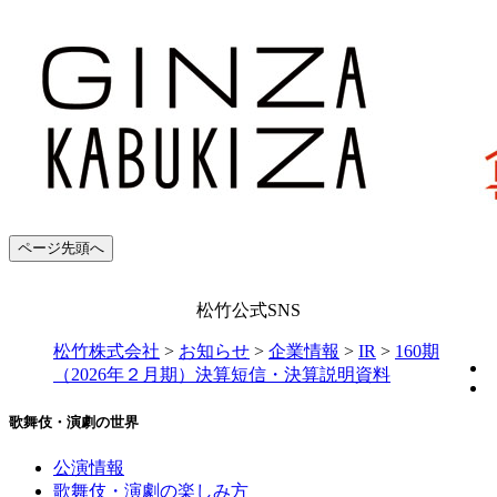
ページ先頭へ
松竹公式SNS
松竹株式会社
>
お知らせ
>
企業情報
>
IR
>
160期
（2026年２月期）決算短信・決算説明資料
歌舞伎・演劇の世界
公演情報
歌舞伎・演劇の楽しみ方