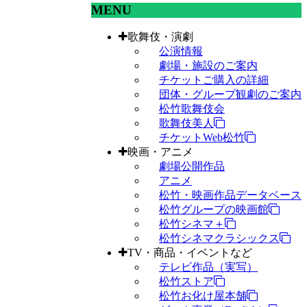
MENU
歌舞伎・演劇
公演情報
劇場・施設のご案内
チケットご購入の詳細
団体・グループ観劇のご案内
松竹歌舞伎会
歌舞伎美人
チケットWeb松竹
映画・アニメ
劇場公開作品
アニメ
松竹・映画作品データベース
松竹グループの映画館
松竹シネマ＋
松竹シネマクラシックス
TV・商品・イベントなど
テレビ作品（実写）
松竹ストア
松竹お化け屋本舗