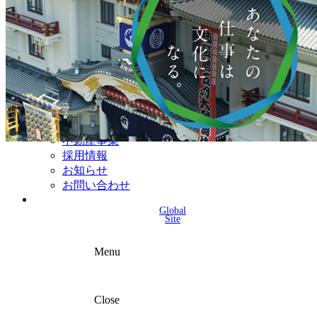
テレビ作品（実写）
松竹ストア（通販サイト）
松竹お化け屋本舗
ゲーム事業（English）
企業情報
会社案内
株主・投資家情報（IR）
不動産事業
採用情報
お知らせ
お問い合わせ
Global
Site
Menu
Close