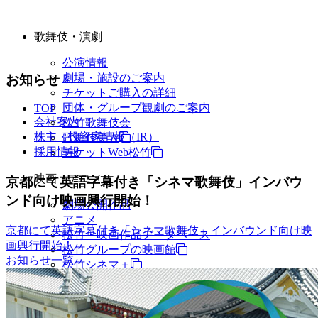
歌舞伎・演劇
公演情報
劇場・施設のご案内
お知らせ
チケットご購入の詳細
団体・グループ観劇のご案内
TOP
会社案内
松竹歌舞伎会
株主・投資家情報（IR）
歌舞伎美人
採用情報
チケットWeb松竹
映画・アニメ
京都にて英語字幕付き「シネマ歌舞伎」インバウ
ンド向け映画興行開始！
劇場公開作品
アニメ
京都にて英語字幕付き「シネマ歌舞伎」インバウンド向け映
松竹・映画作品データベース
画興行開始！
松竹グループの映画館
お知らせ一覧
松竹シネマ＋
松竹シネマクラシックス
TV・商品・イベントなど