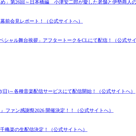
すめ」第26回～日本橋編 小津安二郎が愛した老舗と伊勢商人
伝」開幕前会見レポート！（公式サイトへ）
RSARYスペシャル舞台挨拶」アフタートークをCLにて配信！（公式サ
2(日)～各種音楽配信サービスにて配信開始！（公式サイトへ）
』ファン感謝祭2026 開催決定！！（公式サイトへ）
千穐楽の生配信決定！（公式サイトへ）