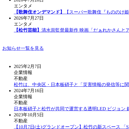
エンタメ
【歌舞伎オンデマンド】
【スーパー歌舞伎『もののけ姫
2026年7月27日
エンタメ
【松竹芸能】
清水崇監督最新作 映画「だぁれかさんと
お知らせ一覧を見る
2025年2月7日
企業情報
不動産
松竹は、中央区・日本板硝子と「災害情報の発信等に関
2024年7月16日
企業情報
不動産
日本板硝子と松竹が共同で運営する透明LED ビジョン 
2023年10月5日
不動産
【10⽉7⽇(⼟)グランドオープン】松⽵の新スペース 