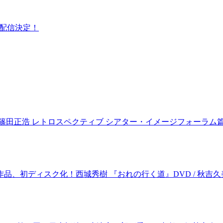
集配信決定！
 篠田正浩 レトロスペクティブ シアター・イメージフォーラム
品、初ディスク化！西城秀樹 『おれの行く道』DVD / 秋吉久美子