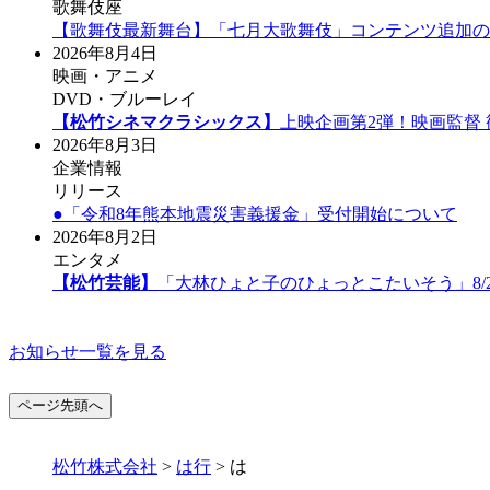
歌舞伎座
【歌舞伎最新舞台】「七月大歌舞伎」コンテンツ追加の
2026年8月4日
映画・アニメ
DVD・ブルーレイ
【松竹シネマクラシックス】
上映企画第2弾！映画監督
2026年8月3日
企業情報
リリース
●「令和8年熊本地震災害義援金」受付開始について
2026年8月2日
エンタメ
【松竹芸能】
「大林ひょと子のひょっとこたいそう」8/
お知らせ一覧を見る
ページ先頭へ
松竹株式会社
>
は行
>
は