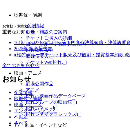
歌舞伎・演劇
公演情報
お客様・株主様への
重要なお知らせ
劇場・施設のご案内
チケットご購入の詳細
161期（2027年2月期） 第１四半期決算短信・決算説明
団体・グループ観劇のご案内
2025年 統合報告書
松竹歌舞伎会
●松竹グループチケット販売及び観劇・鑑賞基本約款 
歌舞伎美人
チケットWeb松竹
全てのお知らせへ
映画・アニメ
お知らせ
劇場公開作品
アニメ
企業情報
松竹・映画作品データベース
歌舞伎・演劇
松竹グループの映画館
映画・アニメ
松竹シネマ＋
エンタテインメント
松竹シネマクラシックス
不動産
すべて
TV・商品・イベントなど