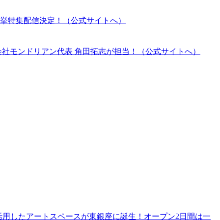
挙特集配信決定！（公式サイトへ）
会社モンドリアン代表 角田拓志が担当！（公式サイトへ）
を再活⽤したアートスペースが東銀座に誕⽣！オープン2⽇間は⼀