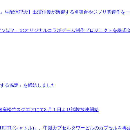
』生配信記念】出演俳優が活躍する名舞台やジブリ関連作を一
アソぼ？」のオリジナルコラボゲーム制作プロジェクトを株式
する協定」を締結しました
銀座松竹スクエアにて8 月１日より試験放映開始
「SHUTL(シャトル)」、中銀カプセルタワービルのカプセル