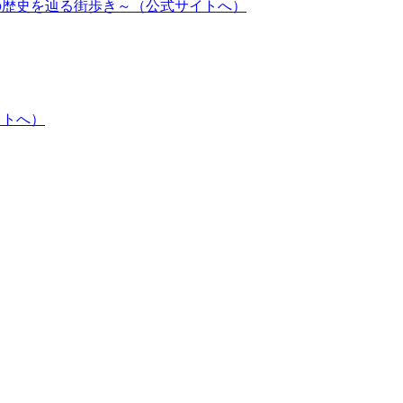
の歴史を辿る街歩き～（公式サイトへ）
イトへ）