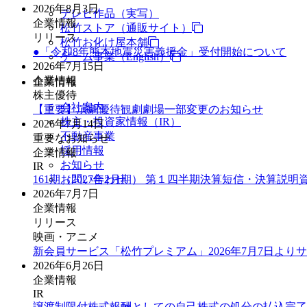
2026年8月3日
テレビ作品（実写）
企業情報
松竹ストア（通販サイト）
リリース
松竹お化け屋本舗
●「令和8年熊本地震災害義援金」受付開始について
ゲーム事業（English）
2026年7月15日
企業情報
企業情報
株主優待
会社案内
【重要】演劇優待観劇劇場一部変更のお知らせ
株主・投資家情報（IR）
2026年7月14日
不動産事業
重要なお知らせ
採用情報
企業情報
お知らせ
IR
161期（2027年2月期） 第１四半期決算短信・決算説明
お問い合わせ
2026年7月7日
企業情報
リリース
映画・アニメ
新会員サービス「松竹プレミアム」2026年7月7日より
2026年6月26日
企業情報
IR
譲渡制限付株式報酬としての自己株式の処分の払込完了