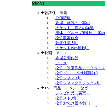
MENU
歌舞伎・演劇
公演情報
劇場・施設のご案内
チケットご購入の詳細
団体・グループ観劇のご案内
松竹歌舞伎会
歌舞伎美人
チケットWeb松竹
映画・アニメ
劇場公開作品
アニメ
松竹・映画作品データベース
松竹グループの映画館
松竹シネマ＋
松竹シネマクラシックス
TV・商品・イベントなど
テレビ作品（実写）
松竹ストア
松竹お化け屋本舗