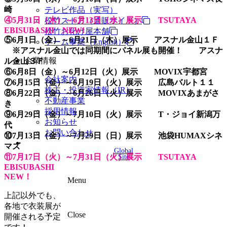
崎
テレビ作品（実写）
④5月31日（木）～6月13日（水）展示 TSUTAYA
松竹ストア（通販サイト）
EBISUBASHI NEW!
松竹お化け屋本舗
⑤6月1日（金）～6月21日（木）展示 アスナル金山１Ｆ
ゲーム事業（English）
※アスナル金山では同期間にパネル展も開催！ アスナ
企業情報
ル金山３Ｆ
⑥6月8日（金）～6月12日（火）展示 MOVIX宇都宮
会社案内
⑦6月15日（金）～6月19日（火）展示 広島バルト１１
株主・投資家情報（IR）
⑧6月22日（金）～6月26日（火）展示 MOVIXあまがさ
不動産事業
き
採用情報
⑨6月29日（金）～7月10日（火）展示 T・ジョイ新潟万
お知らせ
代
お問い合わせ
⑩7月13日（金）～7月29日（日）展示 池袋HUMAXシネ
マズ
Global
⑪7月17日（火）～7月31日（火）展示 TSUTAYA
Site
EBISUBASHI
NEW！
Menu
上記以外でも、
各地で衣装展が
Close
開催される予定