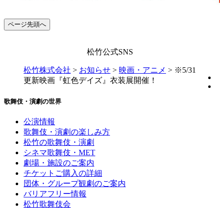
ページ先頭へ
松竹公式SNS
松竹株式会社
>
お知らせ
>
映画・アニメ
>
※5/31
更新映画『虹色デイズ』衣装展開催！
歌舞伎・演劇の世界
公演情報
歌舞伎・演劇の楽しみ方
松竹の歌舞伎・演劇
シネマ歌舞伎・MET
劇場・施設のご案内
チケットご購入の詳細
団体・グループ観劇のご案内
バリアフリー情報
松竹歌舞伎会