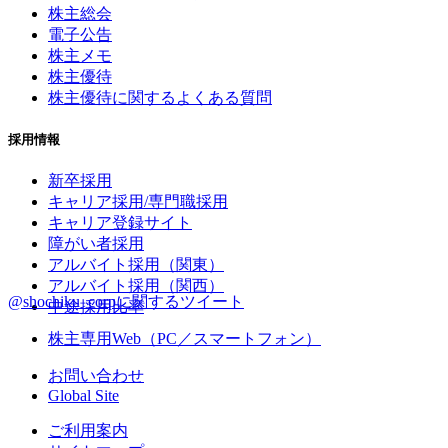
株主総会
電子公告
株主メモ
株主優待
株主優待に関するよくある質問
採用情報
新卒採用
キャリア採用/専門職採用
キャリア登録サイト
障がい者採用
アルバイト採用（関東）
アルバイト採用（関西）
@shochiku_corpに関するツイート
中途採用比率
株主専用Web（PC／スマートフォン）
お問い合わせ
Global Site
ご利用案内