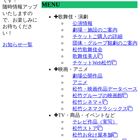
です！
MENU
随時情報アップ
いたしますの
歌舞伎・演劇
で、お楽しみに
公演情報
お待ちくださ
劇場・施設のご案内
い！
チケットご購入の詳細
団体・グループ観劇のご案内
お知らせ一覧
松竹歌舞伎会
歌舞伎美人
チケットWeb松竹
映画・アニメ
劇場公開作品
アニメ
松竹・映画作品データベース
松竹グループの映画館
松竹シネマ＋
松竹シネマクラシックス
TV・商品・イベントなど
テレビ作品（実写）
松竹ストア
松竹お化け屋本舗