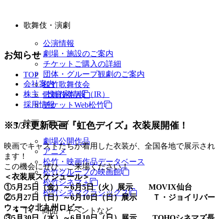
歌舞伎・演劇
公演情報
劇場・施設のご案内
お知らせ
チケットご購入の詳細
団体・グループ観劇のご案内
TOP
会社案内
松竹歌舞伎会
株主・投資家情報（IR）
歌舞伎美人
採用情報
チケットWeb松竹
映画・アニメ
※5/31更新映画『虹色デイズ』衣装展開催！
劇場公開作品
映画でキャストたちが着用した衣装が、全国各地で展示され
アニメ
ます！
松竹・映画作品データベース
この機会にぜひ、ご来場ください！
松竹グループの映画館
＜衣装展スケジュール＞
松竹シネマ＋
①5月25日（金）～6月5日（火）展示 MOVIX仙台
松竹シネマクラシックス
②5月27日（日）～6月10日（日）展示 Ｔ・ジョイリバー
ウォーク北九州ロビー
TV・商品・イベントなど
③5月30日（水）～6月10日（日）展示 TOHOシネマズ長