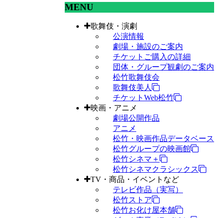
MENU
歌舞伎・演劇
公演情報
劇場・施設のご案内
チケットご購入の詳細
団体・グループ観劇のご案内
松竹歌舞伎会
歌舞伎美人
チケットWeb松竹
映画・アニメ
劇場公開作品
アニメ
松竹・映画作品データベース
松竹グループの映画館
松竹シネマ＋
松竹シネマクラシックス
TV・商品・イベントなど
テレビ作品（実写）
松竹ストア
松竹お化け屋本舗