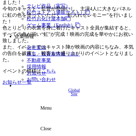
ました！
テレビ作品（実写）
今旬のキャスト・監督が勢揃いし、主演4人に大きなパネル
松竹ストア（通販サイト）
に虹の色を塗っていただく、“虹入れセレモニー”を行いまし
松竹お化け屋本舗
た！
ゲーム事業（English）
色とりどりの衣裳を身に着けたキャスト全員が集結すると、
すべての色が揃い“虹”が完成！映画の完成を華やかにお祝い
企業情報
致しました。
また、イベントではキャスト陣が映画の内容にちなみ、本気
会社案内
の告白を披露し、観客も大盛り上がりのイベントとなりまし
株主・投資家情報（IR）
た。
不動産事業
採用情報
イベントの模様は
こちら
お知らせ
お問い合わせ
お知らせ一覧
Global
Site
Menu
Close