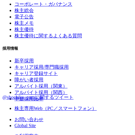
コーポレート・ガバナンス
株主総会
電子公告
株主メモ
株主優待
株主優待に関するよくある質問
採用情報
新卒採用
キャリア採用/専門職採用
キャリア登録サイト
障がい者採用
アルバイト採用（関東）
アルバイト採用（関西）
@shochiku_corpに関するツイート
中途採用比率
株主専用Web（PC／スマートフォン）
お問い合わせ
Global Site