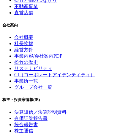
松竹と街のつながり
不動産事業
直営店舗
会社案内
会社概要
社長挨拶
経営方針
事業内容/会社案内PDF
松竹の歴史
サステナビリティ
CI（コーポレートアイデンティティ）
事業所一覧
グループ会社一覧
株主・投資家情報(IR)
決算短信／決算説明資料
有価証券報告書
統合報告書
株主通信