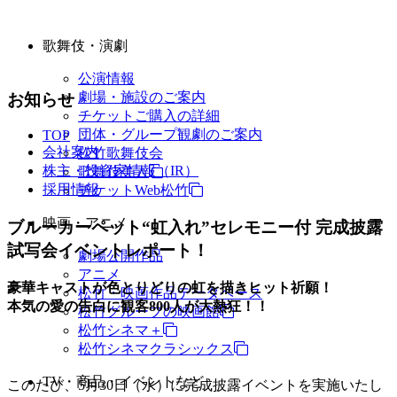
歌舞伎・演劇
公演情報
劇場・施設のご案内
お知らせ
チケットご購入の詳細
団体・グループ観劇のご案内
TOP
会社案内
松竹歌舞伎会
株主・投資家情報（IR）
歌舞伎美人
採用情報
チケットWeb松竹
映画・アニメ
ブルーカーペット“虹入れ”セレモニー付 完成披露
試写会イベントレポート！
劇場公開作品
アニメ
豪華キャストが色とりどりの虹を描きヒット祈願！
松竹・映画作品データベース
本気の愛の告白に観客800人が大熱狂！！
松竹グループの映画館
松竹シネマ＋
松竹シネマクラシックス
TV・商品・イベントなど
このたび、5月30日（水）に完成披露イベントを実施いたし