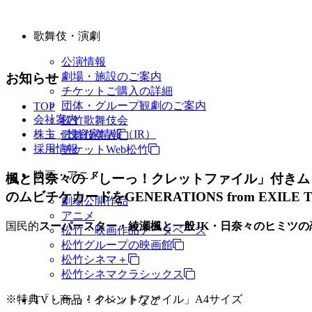
歌舞伎・演劇
公演情報
劇場・施設のご案内
お知らせ
チケットご購入の詳細
団体・グループ観劇のご案内
TOP
会社案内
松竹歌舞伎会
株主・投資家情報（IR）
歌舞伎美人
採用情報
チケットWeb松竹
映画・アニメ
楓と日奈々の「しーっ！クレットファイル」付きム
のムビチケカードをGENERATIONS from EXIL
劇場公開作品
アニメ
国民的
スーパースター・綾瀬楓と一般JK・日奈々のヒミツの
松竹・映画作品データベース
松竹グループの映画館
松竹シネマ＋
松竹シネマクラシックス
※特典「しーっ！クレットファイル」A4サイズ
TV・商品・イベントなど