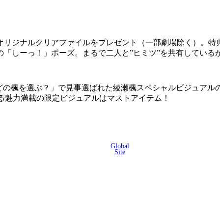
オリジナルクリアファイルをプレゼント（一部劇場除く）。特
んの「しーっ！」ポーズ。まるで二人と”ヒミツ”を共有してい
楓を選ぶ？」で見事選ばれた綾瀬楓スペシャルビジュアルのムビチケカ
れ出る魅力満載の限定ビジュアルはマストアイテム！
Global
Site