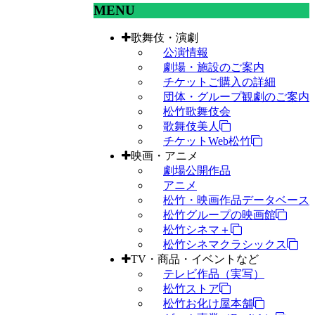
MENU
歌舞伎・演劇
公演情報
劇場・施設のご案内
チケットご購入の詳細
団体・グループ観劇のご案内
松竹歌舞伎会
歌舞伎美人
チケットWeb松竹
映画・アニメ
劇場公開作品
アニメ
松竹・映画作品データベース
松竹グループの映画館
松竹シネマ＋
松竹シネマクラシックス
TV・商品・イベントなど
テレビ作品（実写）
松竹ストア
松竹お化け屋本舗