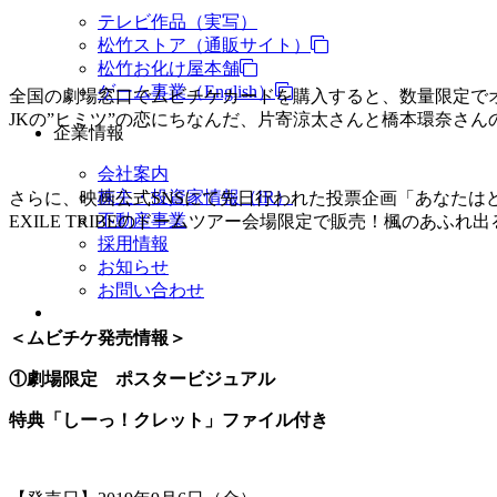
テレビ作品（実写）
松竹ストア（通販サイト）
松竹お化け屋本舗
ゲーム事業（English）
全国の劇場窓口でムビチケカードを購入すると、数量限定で
JKの”ヒミツ”の恋にちなんだ、片寄涼太さんと橋本環奈さ
企業情報
会社案内
株主・投資家情報（IR）
さらに、映画公式SNSにて先日行われた投票企画「あなたはどの
不動産事業
EXILE TRIBEのドームツアー会場限定で販売！楓のあふ
採用情報
お知らせ
お問い合わせ
＜ムビチケ発売情報＞
①劇場限定 ポスタービジュアル
特典「しーっ！クレット」ファイル付き