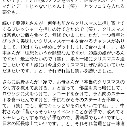
たいです。」と理想のプランを話すと、佐藤さんが「パーテ
ィだとデートじゃないじゃん！（笑）」とツッコミを入れる
部分も。
続いて薬師丸さんが「何年も前からクリスマスに押し寄せて
くるプレッシャーを押しのけてきたので（笑）、クリスマス
は茶色いご飯を食べて、無縁でいました。ただ、一つ毎年と
びっきり美味しいクリスマスケーキを食べるチャンスがあり
まして、10日くらい早めにゲットしまして食べます。」、杉
本さんが「理想というか願望なんですが、20歳の娘がいるん
ですが、最近冷たいので（笑）、娘と一緒にクリスマスを過
ごしたいです！娘には今度のクリスマスはぜひ家にいていた
だきたいです。」と、それぞれ話し笑いを誘いました。
さらに浜野さんが「家で、お母さんが『本当のクリスマスの
やり方を教えてあげる。』と言って、部屋を真っ暗にして、
ロウソクに火をつけて、レコードをかけて、ラム肉のステー
キを食べたんですけど、子供ながらそのステーキが不味く
て。（笑）でも、家でキュッとやるのがいいですね。」、中
村さんが「昔からそういうイベントごとが苦手で、改めてオ
シャレしたりするのが苦手なので、居酒屋でもいいですし、
日常の延長線上でいいです。」と、それぞれ普通とは一味違