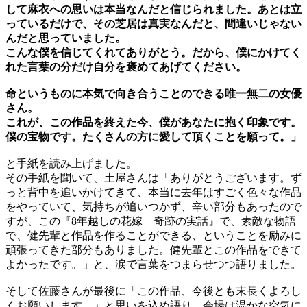
して麻衣への思いは本当なんだと信じられました。あとは立
っているだけで、その芝居は真実なんだと、間違いじゃない
んだと思っていました。
こんな僕を信じてくれてありがとう。だから、僕にかけてく
れた言葉の分だけ自分を褒めてあげてください。
命というものに本気で向き合うことのできる唯一無二の女優
さん。
これが、この作品を終えた今、僕があなたに抱く印象です。
僕の宝物です。たくさんの方に愛して頂くことを願って。」
と手紙を読み上げました。
その手紙を聞いて、土屋さんは「ありがとうございます。ず
っと背中を追いかけてきて、本当に去年はすごく色々な作品
をやっていて、気持ちが追いつかず、辛い部分もあったので
すが、この『8年越しの花嫁 奇跡の実話』で、素敵な物語
で、健先輩と作品を作ることができる、ということを励みに
頑張ってきた部分もありました。健先輩とこの作品をできて
よかったです。」と、涙で言葉をつまらせつつ語りました。
そして佐藤さんが最後に「この作品、今後とも末長くよろし
くお願いします。」と思いを込め語り、会場は温かな空気に