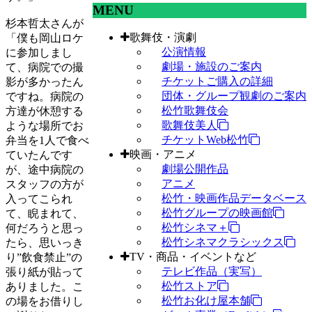
MENU
杉本哲太さんが
歌舞伎・演劇
「僕も岡山ロケ
公演情報
に参加しまし
劇場・施設のご案内
て、病院での撮
チケットご購入の詳細
影が多かったん
団体・グループ観劇のご案内
ですね。病院の
松竹歌舞伎会
方達が休憩する
歌舞伎美人
ような場所でお
チケットWeb松竹
弁当を1人で食べ
映画・アニメ
ていたんです
劇場公開作品
が、途中病院の
アニメ
スタッフの方が
松竹・映画作品データベース
入ってこられ
松竹グループの映画館
て、睨まれて、
松竹シネマ＋
何だろうと思っ
松竹シネマクラシックス
たら、思いっき
TV・商品・イベントなど
り”飲食禁止”の
テレビ作品（実写）
張り紙が貼って
松竹ストア
ありました。こ
松竹お化け屋本舗
の場をお借りし