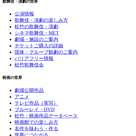
歌舞伎・演劇の世界
公演情報
歌舞伎・演劇の楽しみ方
松竹の歌舞伎・演劇
シネマ歌舞伎・MET
劇場・施設のご案内
チケットご購入の詳細
団体・グループ観劇のご案内
バリアフリー情報
松竹歌舞伎会
映画の世界
劇場公開作品
アニメ
テレビ作品（実写）
ブルーレイ・DVD
松竹・映画作品データベース
映画館での楽しみ方
名作を味わう・作る
世界につながる