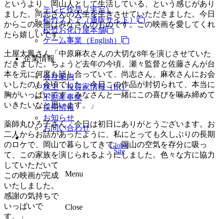
というより、岡山人として生活している、という感じがあり
テレビ作品（実写）
ました。尚志さんの人生を生きさせていただきました。今日
松竹ストア（通販サイト）
からこの映画はみなさんのものです。この映画を愛してくれ
松竹お化け屋本舗
たら嬉しいです。」
ゲーム事業（English）
土屋太鳳さん「中原麻衣さんの大切な8年を演じさせていた
企業情報
だきました。ちょうど去年の今頃、瀬々監督と佐藤さんが台
本を元に何度も話し合っていて、尚志さん、麻衣さんにお会
会社案内
いしたのも今頃でした。今日この作品が封切られて、本当に
株主・投資家情報（IR）
胸がいっぱいです。みなさんと一緒にこの喜びを噛み締めて
不動産事業
いきたいなと思います。」
採用情報
お知らせ
薬師丸ひろ子さん「今日は初日にありがとうございます。お
お問い合わせ
二人からお話があったように、私にとっても久しぶりの長期
のロケで、岡山で暮らしてきて、岡山の空気を存分に吸っ
Global
Site
て、この家族を演じられるようにしました。色々な方に協力
していただいて
Menu
この映画が完成
いたしました。
感謝の気持ちで
いっぱいで
Close
す。」