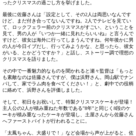
ったクリスマスの過ごし方を挙げました。
最後に佐藤さんは「設定として、その2人は両思いなんです
けど、まだ付き合ってないんですね。2人でテレビを見てい
て、ロックフェラー前のクリスマスがすごい、ということを
見て、男の人が『いつか一緒に見れたらいいね』と言うんで
すけど、彼女は海外に行ってしまうんですね。何年後かに男
の人が今日イブだし、行ってみようかな、と思ったら、彼女
がいる、とかどうですか？」と話し、ストーリー調で理想の
クリスマスを語りました。
その中で一番魅力的なものを聞かれると瀬々監督は「もっと
も素敵なのは佐藤さんですが、僕は浜野さん。岡山駅でナン
パして、家でラム肉を食べてください！」と、劇中での役柄
に絡めて、浜野さんを評価しました。
そして、初日をお祝いして、特製クリスマスケーキが登場！
主人公の2人が積み重ねた年数である”8年”と同じく8段のケ
ーキが積み重なったケーキが登場し、土屋さんから佐藤さん
へファーストバイトが行われることに。
「太鳳ちゃん、大盛りで！」など会場から声が上がると、佐