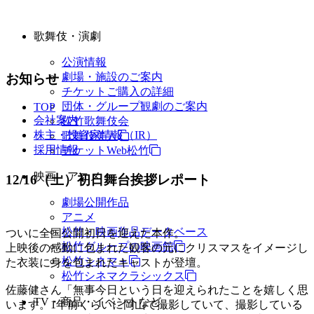
歌舞伎・演劇
公演情報
劇場・施設のご案内
お知らせ
チケットご購入の詳細
団体・グループ観劇のご案内
TOP
会社案内
松竹歌舞伎会
株主・投資家情報（IR）
歌舞伎美人
採用情報
チケットWeb松竹
映画・アニメ
12/16（土）初日舞台挨拶レポート
劇場公開作品
アニメ
松竹・映画作品データベース
ついに全国公開初日を迎えた本作。
松竹グループの映画館
上映後の感動に包まれた観客の元にクリスマスをイメージし
松竹シネマ＋
た衣装に身を包まれたキャストが登壇。
松竹シネマクラシックス
佐藤健さん「無事今日という日を迎えられたことを嬉しく思
TV・商品・イベントなど
います。1年前くらいに岡山で撮影していて、撮影している