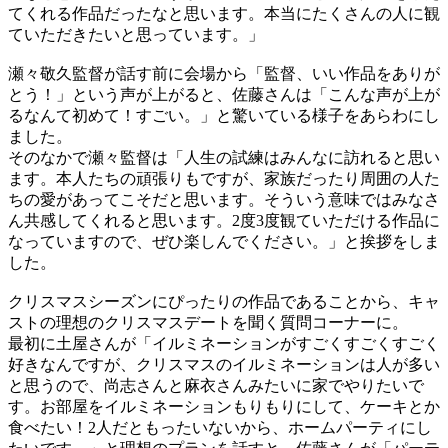
てくれる作品だったなと思います。本当にたくさんの人に観
ていただきたいと思っています。」
瀬々敬久監督が話す前に会場から「監督、いい作品をありが
とう！」という声が上がると、佐藤さんは「こんな声が上が
るなんて初めて！すごい。」と驚いている様子をあらわにし
ました。
そのなかで瀬々監督は「人生の試練はみんなに訪れると思い
ます。本人たちの頑張りもですが、家族だったり周囲の人た
ちの愛があってこそだと思います。そういう意味ではみなさ
ん共感してくれると思います。2度3度観ていただける作品に
なっていますので、ぜひ楽しんでください。」と挨拶をしま
した。
クリスマスシーズンにぴったりの作品であることから、キャ
ストの理想のクリスマスデートを聞く質問コーナーに。
最初に土屋さんが「イルミネーションがすごくすごくすごく
好きなんですが、クリスマスのイルミネーションは人が多い
と思うので、尚志さんと麻衣さんみたいに家でやりたいで
す。お部屋をイルミネーションもりもりにして、ケーキとか
食べたい！2人だともったいないから、ホームパーティにし