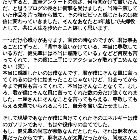
たりすると、直筆アンケートの長さ、何時間かけて書いたん
だ、と思うブログの長さに衝撃を受けました。当時主演して
いた作品を片っ端から観て、その時ビビッと感じたものは確
信に変わっていきました。そんなあなたと4年越しで夫婦役
として、共に人生を歩めたこと嬉しく思います。
一つだけ心残りがあります。宣伝の時なのですが、君は事あ
るごとにずっと、『背中を追いかけている、本当に尊敬して
いる方だ、健先輩には本当に感謝している』などど何度も言
ってくれて、その度に上手にリアクションが取れずごめんな
さい（笑）。
本当に感謝したいのは僕なんです。君が僕にそんな風に言っ
てくれるのは今に始まったことじゃないけど、出会ってから
今まで何度も言ってくれて、本当はそんなことなくて。むし
ろ、君が僕にそんな風に言ってくれた数の分だけ強くなれま
した。土屋さんにそんなことを言ってもらえる、尊敬しても
らえる先輩でいられるように、自分を奮い立たせました。
そして現場であなたが僕に向けてくれたそのエネルギーは僕
のガソリンであり、もはや役作りの全てでした。
もし、健先輩の尚志が素敵なんだとしたら、それは麻衣が太
鳳だったからです。麻衣さんが太鳳だったから、尚志さんと