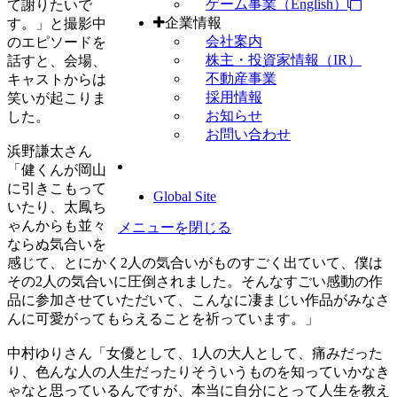
ゲーム事業（English）
て謝りたいで
企業情報
す。」と撮影中
会社案内
のエピソードを
株主・投資家情報（IR）
話すと、会場、
不動産事業
キャストからは
採用情報
笑いが起こりま
お知らせ
した。
お問い合わせ
浜野謙太さん
「健くんが岡山
に引きこもって
Global Site
いたり、太鳳ち
ゃんからも並々
メニューを閉じる
ならぬ気合いを
感じて、とにかく2人の気合いがものすごく出ていて、僕は
その2人の気合いに圧倒されました。そんなすごい感動の作
品に参加させていただいて、こんなに凄まじい作品がみなさ
んに可愛がってもらえることを祈っています。」
中村ゆりさん「女優として、1人の大人として、痛みだった
り、色んな人の人生だったりそういうものを知っていかなき
ゃなと思っているんですが、本当に自分にとって人生を教え