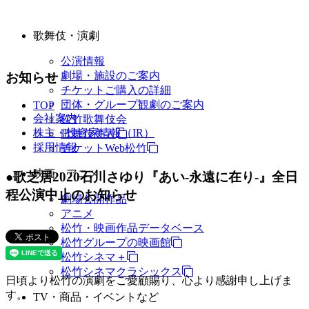
歌舞伎・演劇
公演情報
劇場・施設のご案内
お知らせ
チケットご購入の詳細
団体・グループ観劇のご案内
TOP
会社案内
松竹歌舞伎会
株主・投資家情報（IR）
歌舞伎美人
採用情報
チケットWeb松竹
映画・アニメ
●歌芝居2020石川さゆり『あい-永遠に在り-』全日
程公演中止のお知らせ
劇場公開作品
アニメ
松竹・映画作品データベース
松竹グループの映画館
松竹シネマ＋
松竹シネマクラシックス
日頃より松竹の演劇をご愛顧賜り、心より感謝申し上げま
す。
TV・商品・イベントなど