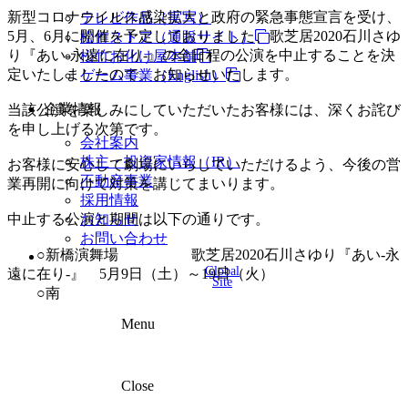
新型コロナウイルス感染拡大と政府の緊急事態宣言を受け、
テレビ作品（実写）
5月、6月に開催を予定しておりました、歌芝居2020石川さゆ
松竹ストア（通販サイト）
り『あい-永遠に在り-』の全日程の公演を中止することを決
松竹お化け屋本舗
定いたしましたので、お知らせいたします。
ゲーム事業（English）
企業情報
当該公演を楽しみにしていただいたお客様には、深くお詫び
を申し上げる次第です。
会社案内
株主・投資家情報（IR）
お客様に安心して劇場にいらしていただけるよう、今後の営
不動産事業
業再開に向けて対策を講じてまいります。
採用情報
中止する公演と期間は以下の通りです。
お知らせ
お問い合わせ
○新橋演舞場 歌芝居2020石川さゆり『あい-永
Global
遠に在り-』 5月9日（土）～19日（火）
Site
○南
Menu
Close