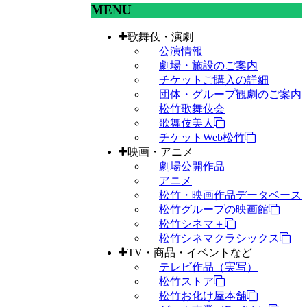
MENU
歌舞伎・演劇
公演情報
劇場・施設のご案内
チケットご購入の詳細
団体・グループ観劇のご案内
松竹歌舞伎会
歌舞伎美人
チケットWeb松竹
映画・アニメ
劇場公開作品
アニメ
松竹・映画作品データベース
松竹グループの映画館
松竹シネマ＋
松竹シネマクラシックス
TV・商品・イベントなど
テレビ作品（実写）
松竹ストア
松竹お化け屋本舗