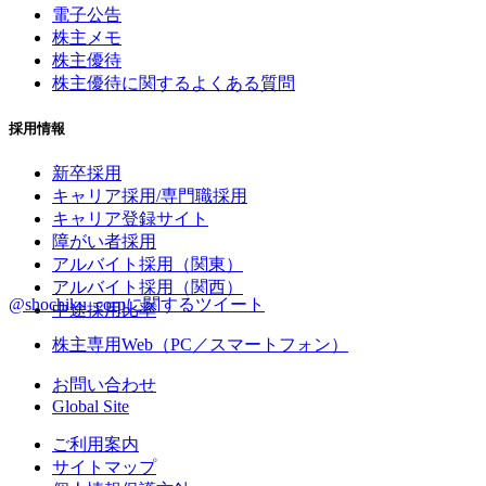
電子公告
株主メモ
株主優待
株主優待に関するよくある質問
採用情報
新卒採用
キャリア採用/専門職採用
キャリア登録サイト
障がい者採用
アルバイト採用（関東）
アルバイト採用（関西）
@shochiku_corpに関するツイート
中途採用比率
株主専用Web（PC／スマートフォン）
お問い合わせ
Global Site
ご利用案内
サイトマップ