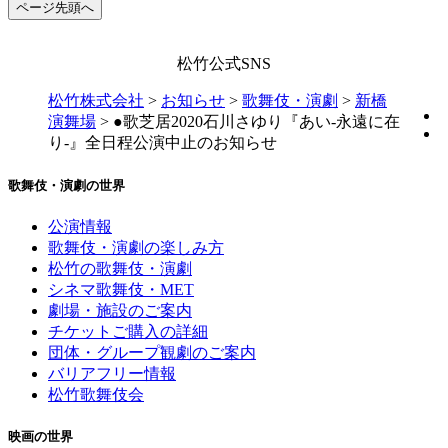
ページ先頭へ
松竹公式SNS
松竹株式会社
>
お知らせ
>
歌舞伎・演劇
>
新橋
演舞場
>
●歌芝居2020石川さゆり『あい-永遠に在
り-』全日程公演中止のお知らせ
歌舞伎・演劇の世界
公演情報
歌舞伎・演劇の楽しみ方
松竹の歌舞伎・演劇
シネマ歌舞伎・MET
劇場・施設のご案内
チケットご購入の詳細
団体・グループ観劇のご案内
バリアフリー情報
松竹歌舞伎会
映画の世界