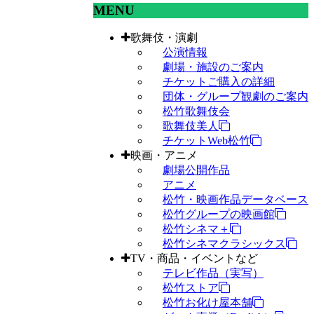
MENU
歌舞伎・演劇
公演情報
劇場・施設のご案内
チケットご購入の詳細
団体・グループ観劇のご案内
松竹歌舞伎会
歌舞伎美人
チケットWeb松竹
映画・アニメ
劇場公開作品
アニメ
松竹・映画作品データベース
松竹グループの映画館
松竹シネマ＋
松竹シネマクラシックス
TV・商品・イベントなど
テレビ作品（実写）
松竹ストア
松竹お化け屋本舗