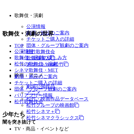
歌舞伎・演劇
公演情報
劇場・施設のご案内
歌舞伎・演劇の世界
チケットご購入の詳細
団体・グループ観劇のご案内
TOP
公演情報
松竹歌舞伎会
歌舞伎・演劇の楽しみ方
歌舞伎美人
松竹の歌舞伎・演劇
チケットWeb松竹
シネマ歌舞伎・MET
映画・アニメ
劇場・施設のご案内
チケットご購入の詳細
劇場公開作品
団体・グループ観劇のご案内
アニメ
バリアフリー情報
松竹・映画作品データベース
松竹歌舞伎会
松竹グループの映画館
松竹シネマ＋
少年たち
松竹シネマクラシックス
闇を突き抜けて
TV・商品・イベントなど