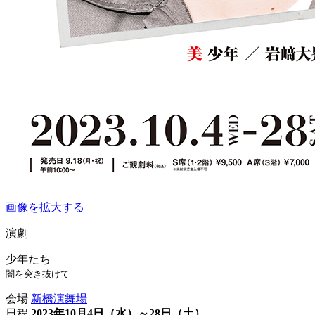
画像を拡大する
演劇
少年たち
闇を突き抜けて
会場
新橋演舞場
日程
2023年10月4日（水）～28日（土）