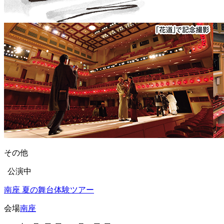
その他
公演中
南座 夏の舞台体験ツアー
会場
南座