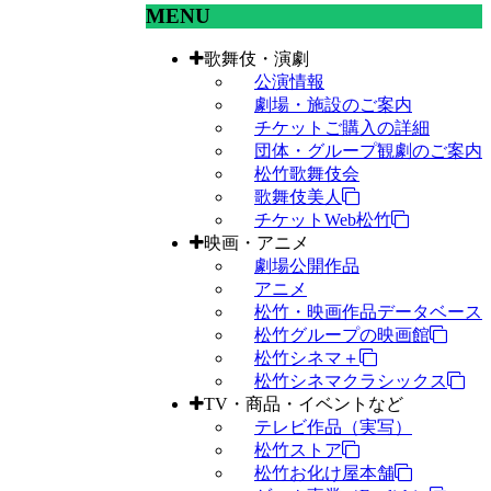
MENU
歌舞伎・演劇
公演情報
劇場・施設のご案内
チケットご購入の詳細
団体・グループ観劇のご案内
松竹歌舞伎会
歌舞伎美人
チケットWeb松竹
映画・アニメ
劇場公開作品
アニメ
松竹・映画作品データベース
松竹グループの映画館
松竹シネマ＋
松竹シネマクラシックス
TV・商品・イベントなど
テレビ作品（実写）
松竹ストア
松竹お化け屋本舗