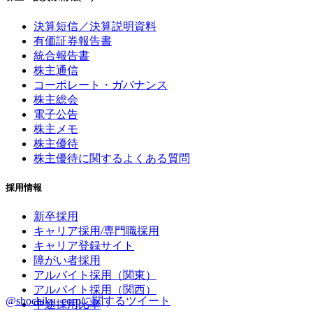
決算短信／決算説明資料
有価証券報告書
統合報告書
株主通信
コーポレート・ガバナンス
株主総会
電子公告
株主メモ
株主優待
株主優待に関するよくある質問
採用情報
新卒採用
キャリア採用/専門職採用
キャリア登録サイト
障がい者採用
アルバイト採用（関東）
アルバイト採用（関西）
@shochiku_corpに関するツイート
中途採用比率