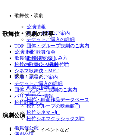
歌舞伎・演劇
公演情報
劇場・施設のご案内
歌舞伎・演劇の世界
チケットご購入の詳細
団体・グループ観劇のご案内
TOP
公演情報
松竹歌舞伎会
歌舞伎・演劇の楽しみ方
歌舞伎美人
松竹の歌舞伎・演劇
チケットWeb松竹
シネマ歌舞伎・MET
映画・アニメ
劇場・施設のご案内
チケットご購入の詳細
劇場公開作品
団体・グループ観劇のご案内
アニメ
バリアフリー情報
松竹・映画作品データベース
松竹歌舞伎会
松竹グループの映画館
松竹シネマ＋
演劇公演
松竹シネマクラシックス
歌舞伎公演
TV・商品・イベントなど
演劇公演