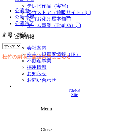
テレビ作品（実写）
公演中
松竹ストア（通販サイト）
公演予定
松竹お化け屋本舗
公演終了
ゲーム事業（English）
劇場・施設
企業情報
会社案内
株主・投資家情報（IR）
松竹の劇場・施設案内は
こちら
不動産事業
採用情報
お知らせ
お問い合わせ
Global
Site
Menu
Close