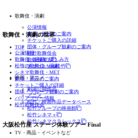
歌舞伎・演劇
公演情報
劇場・施設のご案内
歌舞伎・演劇の世界
チケットご購入の詳細
団体・グループ観劇のご案内
TOP
公演情報
松竹歌舞伎会
歌舞伎・演劇の楽しみ方
歌舞伎美人
松竹の歌舞伎・演劇
チケットWeb松竹
シネマ歌舞伎・MET
映画・アニメ
劇場・施設のご案内
チケットご購入の詳細
劇場公開作品
団体・グループ観劇のご案内
アニメ
バリアフリー情報
松竹・映画作品データベース
松竹歌舞伎会
松竹グループの映画館
松竹シネマ＋
松竹シネマクラシックス
大阪松竹座 ステージ体験ツアー Final
TV・商品・イベントなど