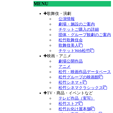
MENU
歌舞伎・演劇
公演情報
劇場・施設のご案内
チケットご購入の詳細
団体・グループ観劇のご案内
松竹歌舞伎会
歌舞伎美人
チケットWeb松竹
映画・アニメ
劇場公開作品
アニメ
松竹・映画作品データベース
松竹グループの映画館
松竹シネマ＋
松竹シネマクラシックス
TV・商品・イベントなど
テレビ作品（実写）
松竹ストア
松竹お化け屋本舗