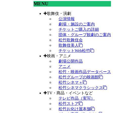
MENU
歌舞伎・演劇
公演情報
劇場・施設のご案内
チケットご購入の詳細
団体・グループ観劇のご案内
松竹歌舞伎会
歌舞伎美人
チケットWeb松竹
映画・アニメ
劇場公開作品
アニメ
松竹・映画作品データベース
松竹グループの映画館
松竹シネマ＋
松竹シネマクラシックス
TV・商品・イベントなど
テレビ作品（実写）
松竹ストア
松竹お化け屋本舗