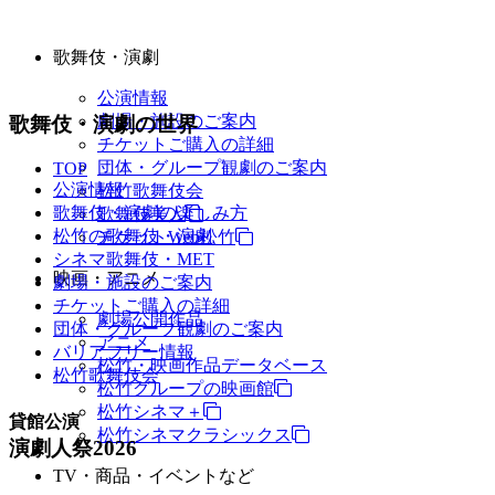
歌舞伎・演劇
公演情報
劇場・施設のご案内
歌舞伎・演劇の世界
チケットご購入の詳細
団体・グループ観劇のご案内
TOP
公演情報
松竹歌舞伎会
歌舞伎・演劇の楽しみ方
歌舞伎美人
松竹の歌舞伎・演劇
チケットWeb松竹
シネマ歌舞伎・MET
映画・アニメ
劇場・施設のご案内
チケットご購入の詳細
劇場公開作品
団体・グループ観劇のご案内
アニメ
バリアフリー情報
松竹・映画作品データベース
松竹歌舞伎会
松竹グループの映画館
松竹シネマ＋
貸館公演
松竹シネマクラシックス
演劇人祭2026
TV・商品・イベントなど