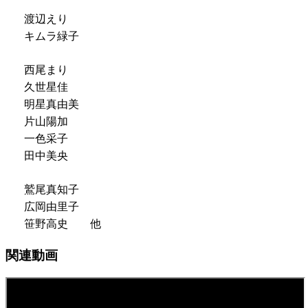
渡辺えり
キムラ緑子
西尾まり
久世星佳
明星真由美
片山陽加
一色采子
田中美央
鷲尾真知子
広岡由里子
笹野高史 他
関連動画