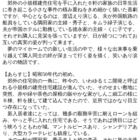
郊外の小規模建売住宅を手に入れた６軒の家族の日常生活
に巻き起こる小さな事件の積み重ねをきめ細かく描いた喜劇
ですが、中心となるのは、渡辺えり演じる、夫が外国航路の
船員をしている隅田家の主婦・秀子と、キムラ緑子演じる、
夫が帝国ホテルに勤務している徳永家の主婦・くに子です。
それぞれ隣人に見栄を張っていますが、日が経つにつれてお
互いの真実の姿が判って来ます。
夢のマイホームでの新しい生活の中で、様々な出来事を乗
り越えて隣人同士の絆が深まって行く姿を描く、笑いあり涙
ありの物語です。
【あらすじ】昭和50年代の初め。
郊外の住宅街の一角に、昨今の、いわゆるミニ開発と呼ば
れる小規模の建売住宅建設が進んでいた。そのせまい敷地に
突然、赤や緑や茶色の屋根の賑やかな家がしんこ細工の様に
６棟、軒を接して建て込んできたので、近所ではかなり目立
つ存在になっていた。
新入居者達にとっては、幾多の艱難辛苦に耐えローンを組
み、やっと手に入れた住宅である。そうであれば傍目にはど
う映ろうともわが城。マントルピースあり、シャンデリアあ
り、大型カラーテレビも鎮座している。
その一軒が隅田家。秀子夫人と娘の杏子、それに舅の大造