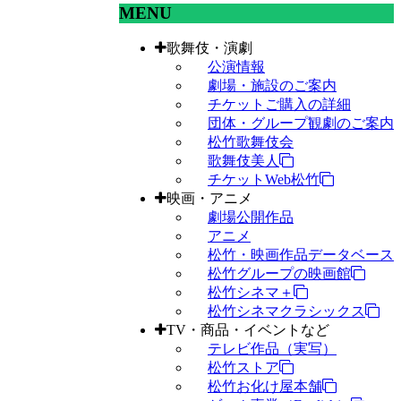
MENU
歌舞伎・演劇
公演情報
劇場・施設のご案内
チケットご購入の詳細
団体・グループ観劇のご案内
松竹歌舞伎会
歌舞伎美人
チケットWeb松竹
映画・アニメ
劇場公開作品
アニメ
松竹・映画作品データベース
松竹グループの映画館
松竹シネマ＋
松竹シネマクラシックス
TV・商品・イベントなど
テレビ作品（実写）
松竹ストア
松竹お化け屋本舗