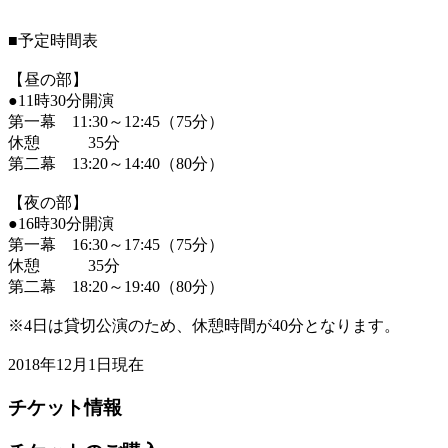
12月15日( 土 )
11:30
16:30
■予定時間表
12月16日( 日 )
11:30
16:30
12月17日( 月 )
11:30☆
-
【昼の部】
12月18日( 火 )
11:30
16:30
●11時30分開演
第一幕 11:30～12:45（75分）
12月19日( 水 )
11:30
16:30
休憩 35分
12月20日( 木 )
11:30
-
第二幕 13:20～14:40（80分）
12月21日( 金 )
11:30
16:30
12月22日( 土 )
11:30
-
【夜の部】
●16時30分開演
第一幕 16:30～17:45（75分）
休憩 35分
第二幕 18:20～19:40（80分）
※4日は貸切公演のため、休憩時間が40分となります。
2018年12月1日現在
チケット情報