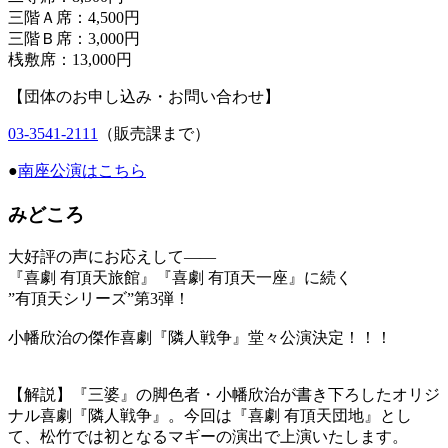
三階Ａ席：4,500円
三階Ｂ席：3,000円
桟敷席：13,000円
【団体のお申し込み・お問い合わせ】
03-3541-2111
（販売課まで）
●
南座公演はこちら
みどころ
大好評の声にお応えして――
『喜劇 有頂天旅館』『喜劇 有頂天一座』に続く
”有頂天シリーズ”第3弾！
小幡欣治の傑作喜劇『隣人戦争』堂々公演決定！！！
【解説】『三婆』の脚色者・小幡欣治が書き下ろしたオリジ
ナル喜劇『隣人戦争』。今回は『喜劇 有頂天団地』とし
て、松竹では初となるマギーの演出で上演いたします。