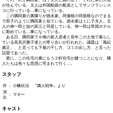
が住んでいる。主人は外国航路の船員としてサンフランシス
コに行っている…事になっている。
この隅田家の裏隣りが徳永家。同価格の同規格なのでまる
で双子のように隅田家と似ている。徳永家はくに子夫人。主
人の伸一郎と姑の富江と同居している。伸一郎は帝国ホテル
に勤めている…事になっている。
ある日、隅田家で６棟の新入居者と長年この土地で暮らし
ている高見沢勝子達との寄り合いが行われた。議題は「風紀
粛正」、と言っても下着の干し方、ゴミの出し方、と言った
話題であった。
更に、この住宅の裏にもう２軒住宅が建つことになり、隣
人たちは色々な思惑に苛まれて行く…。
スタッフ
作
：
小幡欣治 『隣人戦争』より
演
：
マギー
出
キャスト