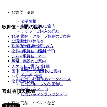
歌舞伎・演劇
公演情報
劇場・施設のご案内
歌舞伎・演劇の世界
チケットご購入の詳細
団体・グループ観劇のご案内
TOP
公演情報
松竹歌舞伎会
歌舞伎・演劇の楽しみ方
歌舞伎美人
松竹の歌舞伎・演劇
チケットWeb松竹
シネマ歌舞伎・MET
映画・アニメ
劇場・施設のご案内
チケットご購入の詳細
劇場公開作品
団体・グループ観劇のご案内
アニメ
バリアフリー情報
松竹・映画作品データベース
松竹歌舞伎会
松竹グループの映画館
松竹シネマ＋
喜劇 有頂天団地
松竹シネマクラシックス
TV・商品・イベントなど