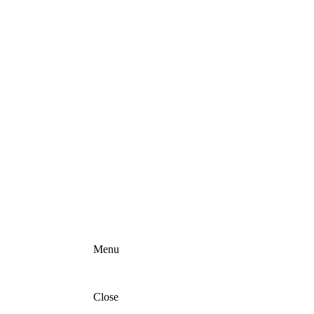
Menu
Close