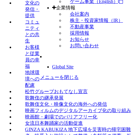
ゲーム事業（English）
文化の
企業情報
発信・
会社案内
提供
株主・投資家情報（IR）
コミュ
不動産事業
ニティ
採用情報
との共
お知らせ
生
お問い合わせ
お客様
と従業
員の幸
福
Global Site
地球環
メニューを閉じる
境への
配慮
松竹グループおもてなし宣言
歌舞伎の継承発展
歌舞伎文化・映像文化の海外への発信
映画フィルムのデジタルアーカイブ化の取り組み
映画館・劇場でのバリアフリー化
女流日本舞踊家の活動促進
GINZA KABUKIZA 地下広場を災害時の帰宅困難