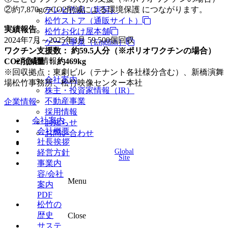
②約7,870gのCO2削減による環境保護 につながります。
テレビ作品（実写）
松竹ストア（通販サイト）
実績報告
松竹お化け屋本舗
2024年7月～2025年3月 59,500個回収
ゲーム事業（English）
ワクチン支援数： 約59.5人分（※ポリオワクチンの場合）
企業情報
CO2削減量 ： 約469kg
※回収拠点：東劇ビル（テナント各社様分含む）、新橋演舞
会社案内
場松竹事務所、松竹映像センター本社
株主・投資家情報（IR）
不動産事業
企業情報
採用情報
会社案内
お知らせ
会社概要
お問い合わせ
社長挨拶
Global
経営方針
Site
事業内
容/会社
Menu
案内
PDF
松竹の
歴史
Close
サステ