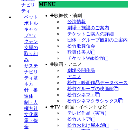
MENU
ナビリ
ティ
歌舞伎・演劇
ペット
公演情報
ボトル
劇場・施設のご案内
キャッ
チケットご購入の詳細
プ×ワ
団体・グループ観劇のご案内
クチン
松竹歌舞伎会
支援の
歌舞伎美人
取り組
チケットWeb松竹
み
映画・アニメ
サステ
劇場公開作品
ナビリ
アニメ
ティ基
松竹・映画作品データベース
本方
松竹グループの映画館
針・推
松竹シネマ＋
進体
松竹シネマクラシックス
制・人
TV・商品・イベントなど
権方針
テレビ作品（実写）
文化継
松竹ストア
承・保
松竹お化け屋本舗
全