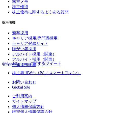
株主メモ
株主優待
株主優待に関するよくある質問
採用情報
新卒採用
キャリア採用/専門職採用
キャリア登録サイト
障がい者採用
アルバイト採用（関東）
アルバイト採用（関西）
@shochiku_corpに関するツイート
中途採用比率
株主専用Web（PC／スマートフォン）
お問い合わせ
Global Site
ご利用案内
サイトマップ
個人情報保護方針
特定個人情報保護方針