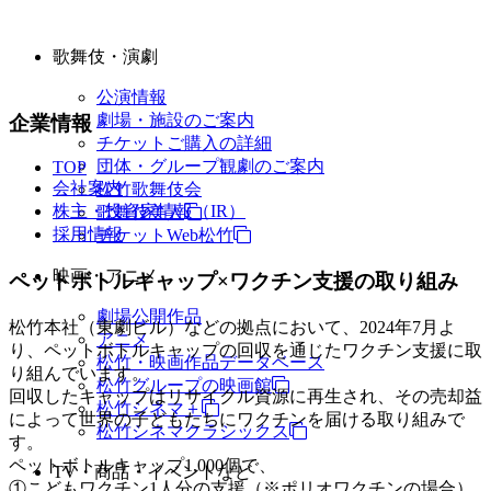
歌舞伎・演劇
公演情報
劇場・施設のご案内
企業情報
チケットご購入の詳細
団体・グループ観劇のご案内
TOP
会社案内
松竹歌舞伎会
株主・投資家情報（IR）
歌舞伎美人
採用情報
チケットWeb松竹
映画・アニメ
ペットボトルキャップ×ワクチン支援の取り組み
劇場公開作品
松竹本社（東劇ビル）などの拠点において、2024年7月よ
アニメ
り、ペットボトルキャップの回収を通じたワクチン支援に取
松竹・映画作品データベース
り組んでいます。
松竹グループの映画館
回収したキャップはリサイクル資源に再生され、その売却益
松竹シネマ＋
によって世界の子どもたちにワクチンを届ける取り組みで
松竹シネマクラシックス
す。
ペットボトルキャップ1,000個で、
TV・商品・イベントなど
①こどもワクチン1人分の支援（※ポリオワクチンの場合）