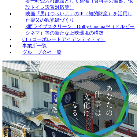
者一時受入れ施設として整備（食料等の備蓄、仮
設トイレ設置対応等）
映画『男はつらいよ』のIP（知的財産）を活用し
た柴又の観光街づくり
3面ライブスクリーン、Dolby Cinema™（ドルビー
シネマ）等の新たな上映環境の構築
CI（コーポレートアイデンティティ）
事業所一覧
グループ会社一覧