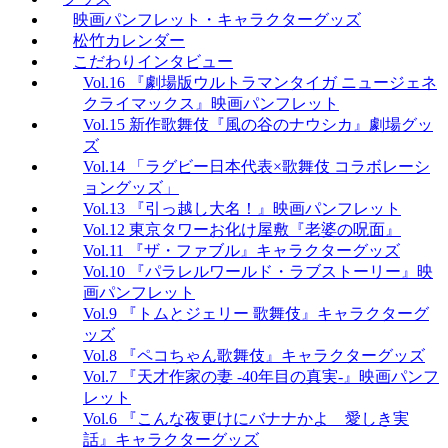
映画パンフレット・キャラクターグッズ
松竹カレンダー
こだわりインタビュー
Vol.16 『劇場版ウルトラマンタイガ ニュージェネ
クライマックス』映画パンフレット
Vol.15 新作歌舞伎『風の谷のナウシカ』劇場グッ
ズ
Vol.14 「ラグビー日本代表×歌舞伎 コラボレーシ
ョングッズ」
Vol.13 『引っ越し大名！』映画パンフレット
Vol.12 東京タワーお化け屋敷『老婆の呪面』
Vol.11 『ザ・ファブル』キャラクターグッズ
Vol.10 『パラレルワールド・ラブストーリー』映
画パンフレット
Vol.9 『トムとジェリー 歌舞伎』キャラクターグ
ッズ
Vol.8 『ペコちゃん歌舞伎』キャラクターグッズ
Vol.7 『天才作家の妻 -40年目の真実-』映画パンフ
レット
Vol.6 『こんな夜更けにバナナかよ 愛しき実
話』キャラクターグッズ