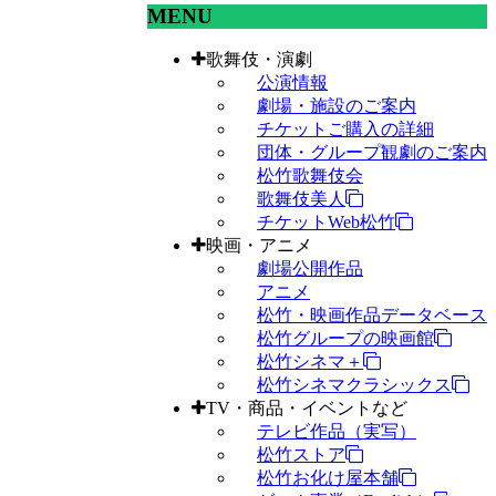
MENU
歌舞伎・演劇
公演情報
劇場・施設のご案内
チケットご購入の詳細
団体・グループ観劇のご案内
松竹歌舞伎会
歌舞伎美人
チケットWeb松竹
映画・アニメ
劇場公開作品
アニメ
松竹・映画作品データベース
松竹グループの映画館
松竹シネマ＋
松竹シネマクラシックス
TV・商品・イベントなど
テレビ作品（実写）
松竹ストア
松竹お化け屋本舗