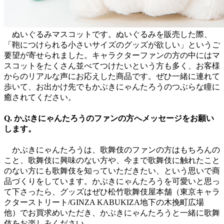
ぬいぐるみマスコットです。ぬいぐるみを販売した際、
「鞄につけられる小さいサイズのグッズが欲しい」というご
要望が寄せられました。キャラクターファンの方の中にはマ
スコットをたくさん並べてつけたいという方も多く、お客様
からのリアルな声にお応えした商品です。ぜひ一緒に連れて
歩いて、お出かけ先でもかぶきにゃんたろうのつぶらな瞳に
癒されてください。
Q. かぶきにゃんたろうのファンの方へメッセージをお願い
します。
かぶきにゃんたろうは、歌舞伎のファンの方はもちろんの
こと、歌舞伎に興味のない方や、今まで歌舞伎に触れたこと
のない方にも歌舞伎を知っていただきたい、という思いで商
品づくりをしています。かぶきにゃんたろうを可愛いと思っ
て下さったら、グッズはぜひ松竹歌舞伎屋本舗（東京キャラ
クターストリート/GINZA KABUKIZA地下の木挽町広場
他）でお買求めいただき、かぶきにゃんたろうと一緒に歌舞
伎をお楽しみください。