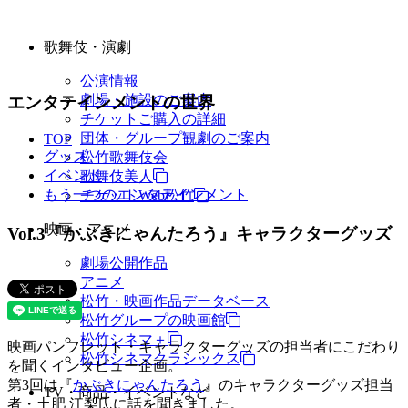
歌舞伎・演劇
公演情報
劇場・施設のご案内
エンタテインメントの世界
チケットご購入の詳細
団体・グループ観劇のご案内
TOP
グッズ
松竹歌舞伎会
イベント
歌舞伎美人
もう一つのエンタテインメント
チケットWeb松竹
映画・アニメ
Vol.3『かぶきにゃんたろう』キャラクターグッズ
劇場公開作品
アニメ
松竹・映画作品データベース
松竹グループの映画館
松竹シネマ＋
映画パンフレット・キャラクターグッズの担当者にこだわり
松竹シネマクラシックス
を聞くインタビュー企画。
第3回は『
かぶきにゃんたろう
』のキャラクターグッズ担当
TV・商品・イベントなど
者・土肥 江梨氏に話を聞きました。