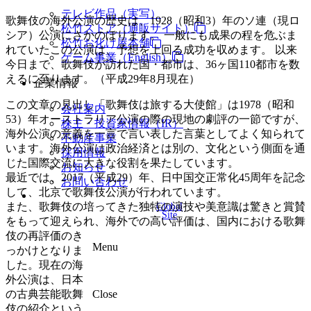
テレビ作品（実写）
歌舞伎の海外公演の歴史は、1928（昭和3）年のソ連（現ロ
松竹ストア（通販サイト）
シア）公演にさかのぼります。 一般にも成果の程を危ぶま
松竹お化け屋本舗
れていたこの公演は、予想を上回る成功を収めます。 以来
ゲーム事業（English）
今日まで、歌舞伎が訪れた国・都市は、36ヶ国110都市を数
えるに至ります。（平成29年8月現在）
企業情報
この文章の見出し「歌舞伎は旅する大使館」は1978（昭和
会社案内
53）年オーストラリア公演の際の現地の劇評の一節ですが、
株主・投資家情報（IR）
海外公演の意義を一言で言い表した言葉としてよく知られて
不動産事業
います。海外公演は政治経済とは別の、文化という側面を通
採用情報
じた国際交流に大きな役割を果たしています。
お知らせ
最近では、2017（平成29）年、日中国交正常化45周年を記念
お問い合わせ
して、北京で歌舞伎公演が行われています。
また、歌舞伎の培ってきた独特の演技や美意識は驚きと賞賛
Global
Site
をもって迎えられ、海外での高い評価は、国内における歌舞
伎の再評価のき
Menu
っかけとなりま
した。現在の海
外公演は、日本
の古典芸能歌舞
Close
伎の紹介という