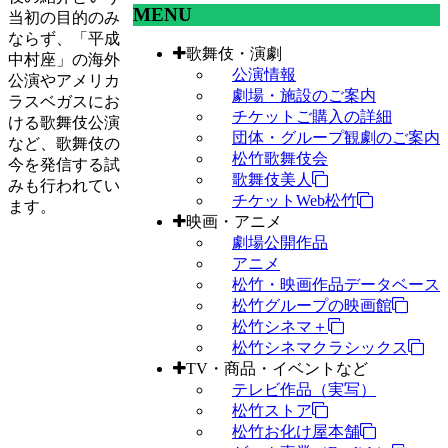
MENU
当初の目的のみ
ならず、「平成
歌舞伎・演劇
中村座」の海外
公演情報
公演やアメリカ
劇場・施設のご案内
ラスベガスにお
チケットご購入の詳細
ける歌舞伎公演
団体・グループ観劇のご案内
など、歌舞伎の
松竹歌舞伎会
今を発信する試
歌舞伎美人
みも行われてい
チケットWeb松竹
ます。
映画・アニメ
劇場公開作品
アニメ
松竹・映画作品データベース
松竹グループの映画館
松竹シネマ＋
松竹シネマクラシックス
TV・商品・イベントなど
テレビ作品（実写）
松竹ストア
松竹お化け屋本舗