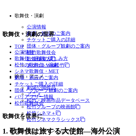
歌舞伎・演劇
公演情報
劇場・施設のご案内
歌舞伎・演劇の世界
チケットご購入の詳細
団体・グループ観劇のご案内
TOP
公演情報
松竹歌舞伎会
歌舞伎・演劇の楽しみ方
歌舞伎美人
松竹の歌舞伎・演劇
チケットWeb松竹
シネマ歌舞伎・MET
映画・アニメ
劇場・施設のご案内
チケットご購入の詳細
劇場公開作品
団体・グループ観劇のご案内
アニメ
バリアフリー情報
松竹・映画作品データベース
松竹歌舞伎会
松竹グループの映画館
松竹シネマ＋
歌舞伎を世界に
松竹シネマクラシックス
1. 歌舞伎は旅する大使館―海外公演
TV・商品・イベントなど