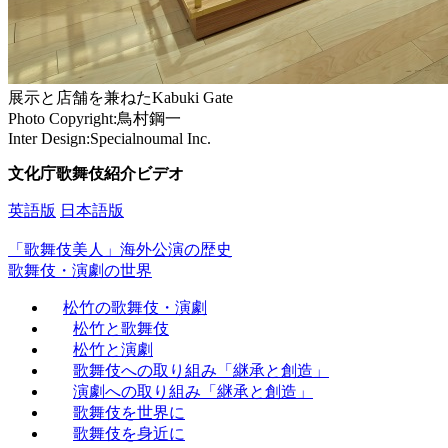
展示と店舗を兼ねたKabuki Gate
Photo Copyright:鳥村鋼一
Inter Design:Specialnoumal Inc.
文化庁歌舞伎紹介ビデオ
英語版
日本語版
「歌舞伎美人」海外公演の歴史
歌舞伎・演劇の世界
松竹の歌舞伎・演劇
松竹と歌舞伎
松竹と演劇
歌舞伎への取り組み「継承と創造」
演劇への取り組み「継承と創造」
歌舞伎を世界に
歌舞伎を身近に