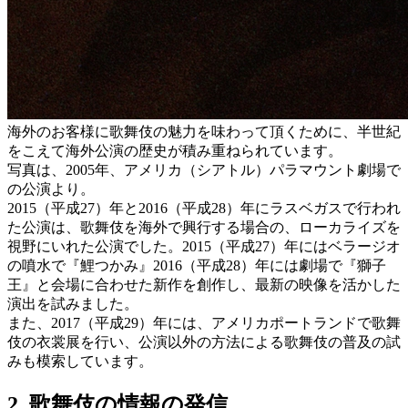
海外のお客様に歌舞伎の魅力を味わって頂くために、半世紀
をこえて海外公演の歴史が積み重ねられています。
写真は、2005年、アメリカ（シアトル）パラマウント劇場で
の公演より。
2015（平成27）年と2016（平成28）年にラスベガスで行われ
た公演は、歌舞伎を海外で興行する場合の、ローカライズを
視野にいれた公演でした。2015（平成27）年にはベラージオ
の噴水で『鯉つかみ』2016（平成28）年には劇場で『獅子
王』と会場に合わせた新作を創作し、最新の映像を活かした
演出を試みました。
また、2017（平成29）年には、アメリカポートランドで歌舞
伎の衣裳展を行い、公演以外の方法による歌舞伎の普及の試
みも模索しています。
2. 歌舞伎の情報の発信