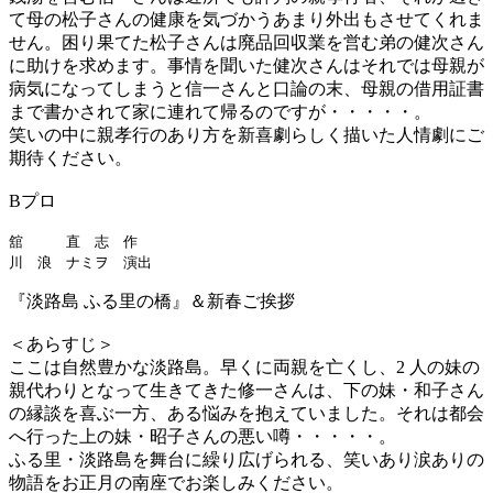
て母の松子さんの健康を気づかうあまり外出もさせてくれま
せん。困り果てた松子さんは廃品回収業を営む弟の健次さん
に助けを求めます。事情を聞いた健次さんはそれでは母親が
病気になってしまうと信一さんと口論の末、母親の借用証書
まで書かされて家に連れて帰るのですが・・・・・。
笑いの中に親孝行のあり方を新喜劇らしく描いた人情劇にご
期待ください。
Bプロ
舘 直 志 作
川 浪 ナミヲ 演出
『淡路島 ふる里の橋』＆新春ご挨拶
＜あらすじ＞
ここは自然豊かな淡路島。早くに両親を亡くし、2 人の妹の
親代わりとなって生きてきた修一さんは、下の妹・和子さん
の縁談を喜ぶ一方、ある悩みを抱えていました。それは都会
へ行った上の妹・昭子さんの悪い噂・・・・・。
ふる里・淡路島を舞台に繰り広げられる、笑いあり涙ありの
物語をお正月の南座でお楽しみください。