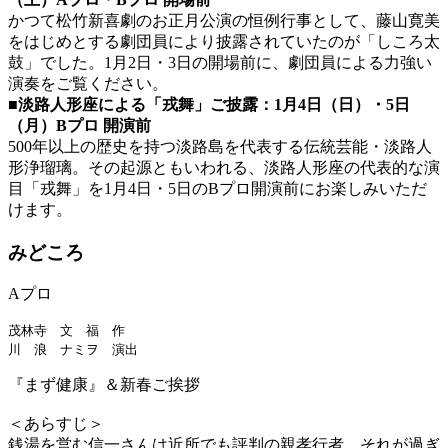
かつて松竹新喜劇のお正月公演の恒例行事として、藤山寛美
をはじめとする劇団員により披露されていたのが「しころ太
鼓」でした。1月2日・3日の開場前に、劇団員による力強い
演奏をご覧ください。
■淡路人形座による「戎舞」ご披露：1月4日（日）・5日
（月）Bプロ 開演前
500年以上の歴史を持つ淡路島を代表する伝統芸能・淡路人
形浄瑠璃。その起源ともいわれる、淡路人形座の代表的な演
目「戎舞」を1月4日・5日のBプロ開演前にお楽しみいただ
けます。
みどころ
Aプロ
茂林寺 文 福 作
川 浪 ナミヲ 演出
『まず健康』＆新春ご挨拶
＜あらすじ＞
銭湯を営む信一さんは近所でも評判の親孝行者、それが過ぎ