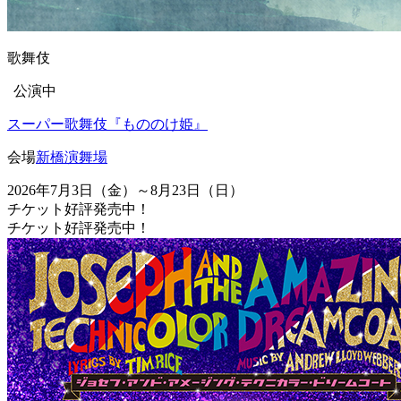
歌舞伎
公演中
スーパー歌舞伎『もののけ姫』
会場
新橋演舞場
2026年7月3日（金）～8月23日（日）
チケット好評発売中！
チケット好評発売中！