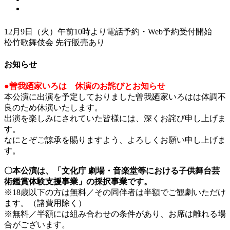
12月9日（火）午前10時より電話予約・Web予約受付開始
松竹歌舞伎会 先行販売あり
お知らせ
●曽我廼家いろは 休演のお詫びとお知らせ
本公演に出演を予定しておりました曽我廼家いろはは体調不
良のため休演いたします。
出演を楽しみにされていた皆様には、深くお詫び申し上げま
す。
なにとぞご諒承を賜りますよう、よろしくお願い申し上げま
す。
〇本公演は、「文化庁 劇場・音楽堂等における子供舞台芸
術鑑賞体験支援事業」の採択事業です。
※18歳以下の方は無料／その同伴者は半額でご観劇いただけ
ます。（諸費用除く）
※無料／半額には組み合わせの条件があり、お席は離れる場
合がございます。