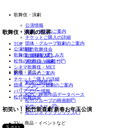
歌舞伎・演劇
公演情報
劇場・施設のご案内
歌舞伎・演劇の世界
チケットご購入の詳細
団体・グループ観劇のご案内
TOP
公演情報
松竹歌舞伎会
歌舞伎・演劇の楽しみ方
歌舞伎美人
松竹の歌舞伎・演劇
チケットWeb松竹
シネマ歌舞伎・MET
映画・アニメ
劇場・施設のご案内
チケットご購入の詳細
劇場公開作品
団体・グループ観劇のご案内
アニメ
バリアフリー情報
松竹・映画作品データベース
松竹歌舞伎会
松竹グループの映画館
松竹シネマ＋
初笑い！ 松竹新喜劇 新春お年玉公演
松竹シネマクラシックス
TV・商品・イベントなど