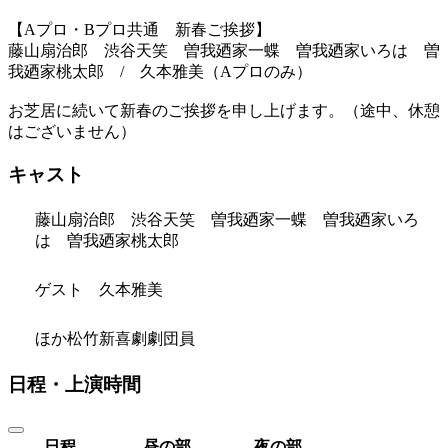
【Aプロ・Bプロ共通 新春ご挨拶】
藤山扇治郎 渋谷天笑 曽我廼家一蝶 曽我廼家いろは 曽
我廼家桃太郎 / 久本雅美（Aプロのみ）
お芝居に続いて新春のご挨拶を申し上げます。（途中、休憩
はございません）
キャスト
藤山扇治郎 渋谷天笑 曽我廼家一蝶 曽我廼家いろ
は 曽我廼家桃太郎
ゲスト 久本雅美
ほか松竹新喜劇劇団員
日程・上演時間
日程
昼の部
夜の部