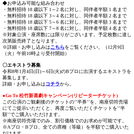
◆お申込み可能な組み合わせ
・無料招待 18 歳以下 1～2 名に対し、同伴者半額 1 名まで
・無料招待 18 歳以下 3～4 名に対し、同伴者半額 2 名まで
・無料招待 18 歳以下 5～6 名に対し、同伴者半額 3 名まで
・無料招待 18 歳以下 7～8 名に対し、同伴者半額 4 名まで
※対象公演・座席数には限りがございます。予定枚数に達し
次第販売終了となります。
※詳細・お申し込みは
こちら
をご覧ください。（12月9日
（火）午前10時より受付開始）
〇エキストラ募集
令和8年1月4日(日)～6日(火)のBプロに出演するエキストラを
募集します。
詳細・お申し込みは
コチラ
から。
●Go To 松竹新喜劇キャンペーン(リピーターチケット)
この公演のご観劇後のチケットの’’半券’’を、南座切符売場
にてご提示いただくと、再度ご覧いただくチケットを’’半
額’’でご購入いただけます。
※南座切符売場でのみ、割引価格でのお求めが可能です。
※Aプロ・Bプロ、全ての席種（等級）を半額でご購入いた
だけます。