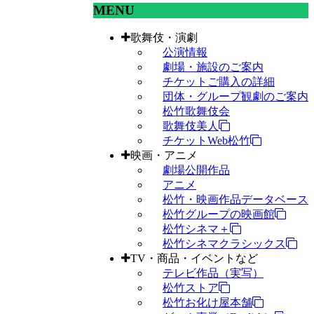
MENU
歌舞伎・演劇
公演情報
劇場・施設のご案内
チケットご購入の詳細
団体・グループ観劇のご案内
松竹歌舞伎会
歌舞伎美人
チケットWeb松竹
映画・アニメ
劇場公開作品
アニメ
松竹・映画作品データベース
松竹グループの映画館
松竹シネマ＋
松竹シネマクラシックス
TV・商品・イベントなど
テレビ作品（実写）
松竹ストア
松竹お化け屋本舗