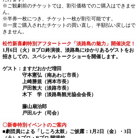
※ご観劇前のチケットでは、割引価格でのご購入はできませ
ん。
※半券一枚につき、チケット一枚が割引可能です。
※一度ご購入されたチケットの買い直し、半額払い戻しはで
きません。
松竹新喜劇特別アフタートーク「淡路島の魅力」開催決定！
1月6日（火）Bプロ終演後、淡路島にゆかりあるゲストをお
招きしての、スペシャルトークショーを開催します。
ゲスト：ますだおかだ増田
守本憲弘（南あわじ市長）
上崎勝規（洲本市長）
戸田敦大（淡路市長）
木下 学（淡路島観光協会会長）
藤山扇治郎
戸田ルナ（司会）
〇新春特別イベントのご案内
■劇団員による「しころ太鼓」ご披露：1月2日（金）・3日
（土）Aプロ・Bプロ 開場前