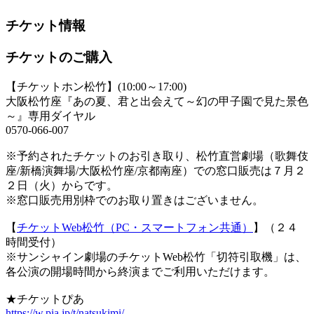
チケット情報
チケットのご購入
【チケットホン松竹】(10:00～17:00)
大阪松竹座『あの夏、君と出会えて～幻の甲子園で見た景色
～』専用ダイヤル
0570-066-007
※予約されたチケットのお引き取り、松竹直営劇場（歌舞伎
座/新橋演舞場/大阪松竹座/京都南座）での窓口販売は７月２
２日（火）からです。
※窓口販売用別枠でのお取り置きはございません。
【
チケットWeb松竹（PC・スマートフォン共通）
】（２４
時間受付）
※サンシャイン劇場のチケットWeb松竹「切符引取機」は、
各公演の開場時間から終演までご利用いただけます。
★チケットぴあ
https://w.pia.jp/t/natsukimi/