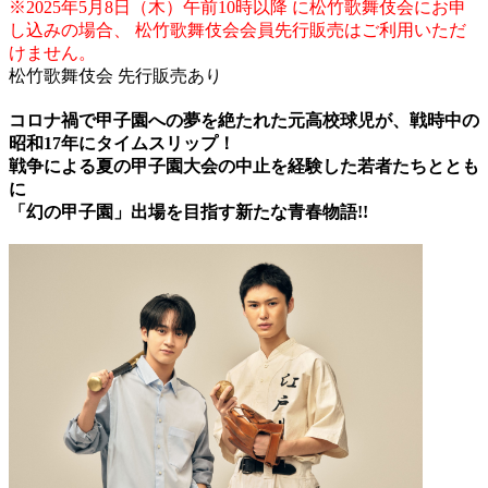
※2025年5月8日（木）午前10時以降 に松竹歌舞伎会にお申
し込みの場合、 松竹歌舞伎会会員先行販売はご利用いただ
けません。
松竹歌舞伎会 先行販売あり
コロナ禍で甲子園への夢を絶たれた元高校球児が、戦時中の
昭和17年にタイムスリップ！
戦争による夏の甲子園大会の中止を経験した若者たちととも
に
「幻の甲子園」出場を目指す新たな青春物語!!