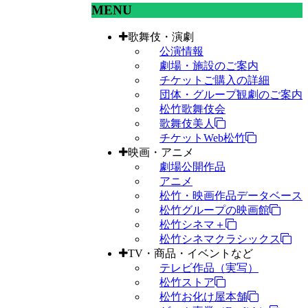
MENU
歌舞伎・演劇
公演情報
劇場・施設のご案内
チケットご購入の詳細
団体・グループ観劇のご案内
松竹歌舞伎会
歌舞伎美人
チケットWeb松竹
映画・アニメ
劇場公開作品
アニメ
松竹・映画作品データベース
松竹グループの映画館
松竹シネマ＋
松竹シネマクラシックス
TV・商品・イベントなど
テレビ作品（実写）
松竹ストア
松竹お化け屋本舗