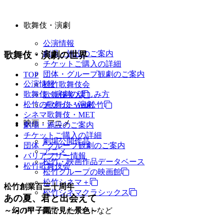
歌舞伎・演劇
公演情報
劇場・施設のご案内
歌舞伎・演劇の世界
チケットご購入の詳細
団体・グループ観劇のご案内
TOP
公演情報
松竹歌舞伎会
歌舞伎・演劇の楽しみ方
歌舞伎美人
松竹の歌舞伎・演劇
チケットWeb松竹
シネマ歌舞伎・MET
映画・アニメ
劇場・施設のご案内
チケットご購入の詳細
劇場公開作品
団体・グループ観劇のご案内
アニメ
バリアフリー情報
松竹・映画作品データベース
松竹歌舞伎会
松竹グループの映画館
松竹シネマ＋
松竹創業百三十周年
松竹シネマクラシックス
あの夏、君と出会えて
TV・商品・イベントなど
～幻の甲子園で見た景色～