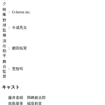
ク
映
：
O-beron inc.
像
野
球
：
今成亮太
監
修
演
出
：
郷田拓実
助
手
舞
台
：
荒智司
監
督
キャスト
藤井直樹 岡﨑彪太郎
前島亜美 福室莉音