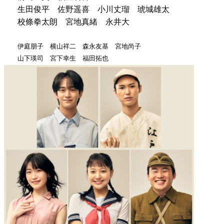
生田俊平 佐野遥喜 小川丈瑠 琥城雄太
校條拳太朗 宮地真緒 永井大
伊庭朋子 横山祥二 森永友基 宮地尚子
山下瑛司 宮下幸生 福田拓也