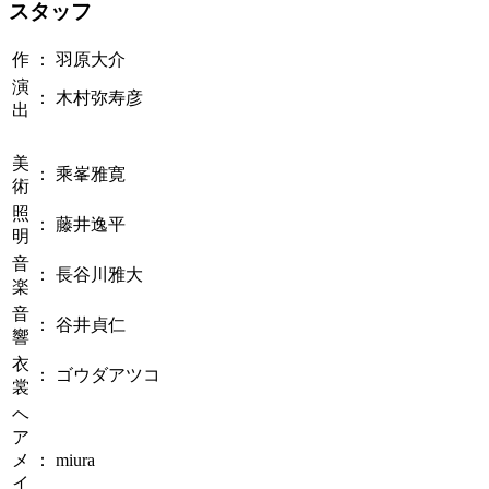
スタッフ
作
：
羽原大介
演
：
木村弥寿彦
出
美
：
乘峯雅寛
術
照
：
藤井逸平
明
音
：
長谷川雅大
楽
音
：
谷井貞仁
響
衣
：
ゴウダアツコ
裳
ヘ
ア
メ
：
miura
イ