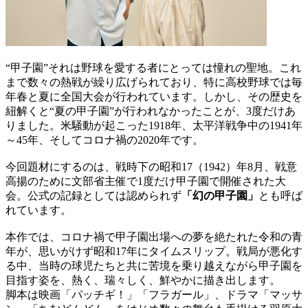
“甲子園”それは野球を愛する者にとっては憧れの聖地。これ
まで数々の熱戦が繰り広げられており、特に高校野球では毎
年春と夏に全国大会が行われています。しかし、その歴史を
紐解くと“夏の甲子園”が行われなかったことが、3度だけあ
りました。米騒動が起こった1918年、太平洋戦争中の1941年
～45年、そしてコロナ禍の2020年です。
今回題材にするのは、戦時下の昭和17（1942）年8月、戦意
高揚のために文部省主催で1度だけ甲子園で開催された大
会。公式の記録としては認められず
「幻の甲子園」
とも呼ば
れています。
本作では、コロナ禍で甲子園出場への夢を絶たれた令和の青
年が、思いがけず昭和17年にタイムスリップ。戦局が悪化す
る中、当時の球児たちと共に苦境を乗り越えながら甲子園を
目指す姿を、熱く、瑞々しく、鮮やかに描き出します。
脚本は映画「パッチギ！」「フラガール」、ドラマ「マッサ