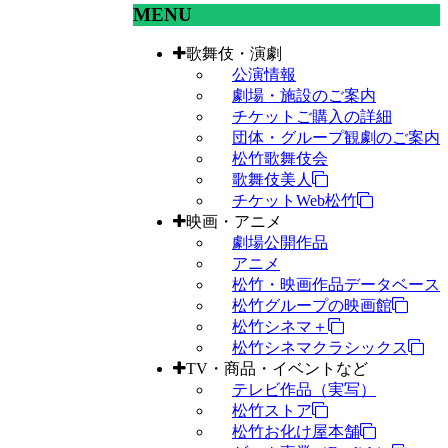
MENU
歌舞伎・演劇
公演情報
劇場・施設のご案内
チケットご購入の詳細
団体・グループ観劇のご案内
松竹歌舞伎会
歌舞伎美人
チケットWeb松竹
映画・アニメ
劇場公開作品
アニメ
松竹・映画作品データベース
松竹グループの映画館
松竹シネマ＋
松竹シネマクラシックス
TV・商品・イベントなど
テレビ作品（実写）
松竹ストア
松竹お化け屋本舗