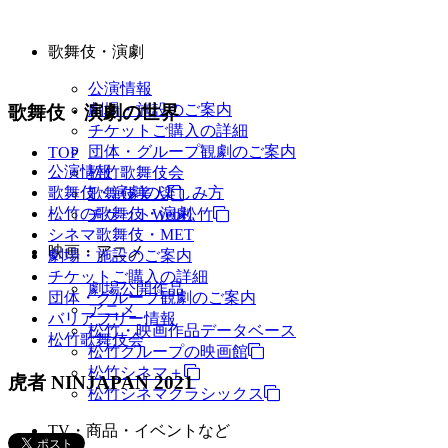
歌舞伎・演劇
公演情報
劇場・施設のご案内
歌舞伎・演劇の世界
チケットご購入の詳細
団体・グループ観劇のご案内
TOP
公演情報
松竹歌舞伎会
歌舞伎・演劇の楽しみ方
歌舞伎美人
松竹の歌舞伎・演劇
チケットWeb松竹
シネマ歌舞伎・MET
映画・アニメ
劇場・施設のご案内
チケットご購入の詳細
劇場公開作品
団体・グループ観劇のご案内
アニメ
バリアフリー情報
松竹・映画作品データベース
松竹歌舞伎会
松竹グループの映画館
松竹シネマ＋
虎者 NINJAPAN 2021
松竹シネマクラシックス
TV・商品・イベントなど