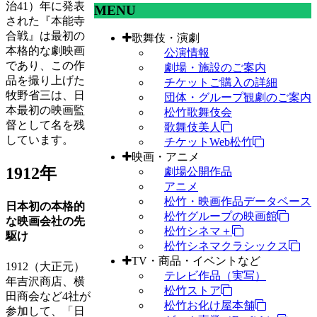
治41）年に発表
MENU
された『本能寺
合戦』は最初の
歌舞伎・演劇
本格的な劇映画
公演情報
であり、この作
劇場・施設のご案内
品を撮り上げた
チケットご購入の詳細
牧野省三は、日
団体・グループ観劇のご案内
本最初の映画監
松竹歌舞伎会
督として名を残
歌舞伎美人
しています。
チケットWeb松竹
映画・アニメ
1912年
劇場公開作品
アニメ
松竹・映画作品データベース
日本初の本格的
松竹グループの映画館
な映画会社の先
松竹シネマ＋
駆け
松竹シネマクラシックス
TV・商品・イベントなど
1912（大正元）
テレビ作品（実写）
年吉沢商店、横
松竹ストア
田商会など4社が
松竹お化け屋本舗
参加して、「日