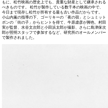
もに、松竹映画の歴史上でも、貴重な財産として継承される
べきものです。 松竹が製作している数千本の映画の中で、
今日まで現存し松竹が所有する最も古い作品だからです。
小山内薫の指導の下、ゴーリキーの「夜の宿」とシュミット
ボンの「街の子」からヒントを得て、牛原虚彦が脚色、村田
実が監督、水谷文次郎と小田浜太郎が撮影、さらに島津保次
郎が照明スタッフで参加するなど、研究所のオールメンバー
で製作されました。