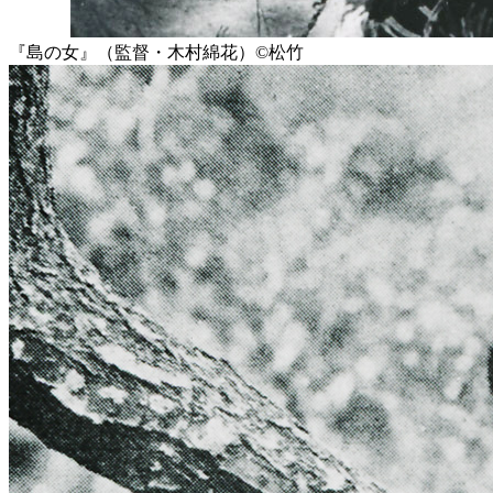
『島の女』（監督・木村綿花）©️松竹