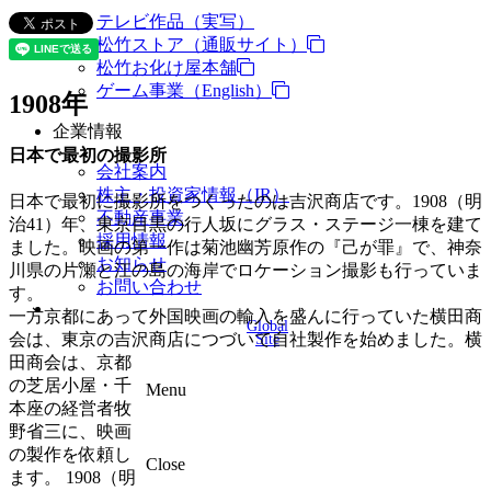
テレビ作品（実写）
松竹ストア（通販サイト）
松竹お化け屋本舗
ゲーム事業（English）
1908年
企業情報
日本で最初の撮影所
会社案内
株主・投資家情報（IR）
日本で最初に撮影所をつくったのは吉沢商店です。1908（明
不動産事業
治41）年、東京目黒の行人坂にグラス・ステージ一棟を建て
採用情報
ました。映画の第一作は菊池幽芳原作の『己が罪』で、神奈
お知らせ
川県の片瀬と江の島の海岸でロケーション撮影も行っていま
お問い合わせ
す。
一方京都にあって外国映画の輸入を盛んに行っていた横田商
Global
Site
会は、東京の吉沢商店につづいて自社製作を始めました。横
田商会は、京都
の芝居小屋・千
Menu
本座の経営者牧
野省三に、映画
の製作を依頼し
Close
ます。 1908（明