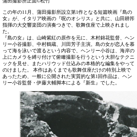
蒲田撮影所正面©️松竹
この年の11月、蒲田撮影所設立第1作となる短篇映画『島の
女』が、イタリア映画の『呪のオシリス』と共に、山田耕筰
指揮の大交響楽団の演奏つきで、歌舞伎座で上映されまし
た。
『島の女』は、山崎紫紅の原作を元に、木村錦花監督、ヘン
リー小谷撮影、中村鶴蔵、川田芳子主演。島の女が恋人を慕
って海を泳いで渡るという内容で、ヘンリー小谷は、海岸の
上にカメラを縛り付けて俯瞰撮影を行うという大胆なテクニ
ックを見せ、またハリウッド仕込みの本格的な編集をやって
のけました。 本作はあくまでも歌舞伎座だけの特別上映で
あったため、一般に公開された実質的な第1回作品は、ヘン
リー小谷監督・伊藤大輔脚本による『新生』でした。