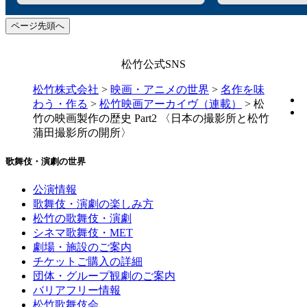
ページ先頭へ
松竹公式SNS
松竹株式会社
>
映画・アニメの世界
>
名作を味
わう・作る
>
松竹映画アーカイヴ（連載）
>
松
竹の映画製作の歴史 Part2 〈日本の撮影所と松竹
蒲田撮影所の開所〉
歌舞伎・演劇の世界
公演情報
歌舞伎・演劇の楽しみ方
松竹の歌舞伎・演劇
シネマ歌舞伎・MET
劇場・施設のご案内
チケットご購入の詳細
団体・グループ観劇のご案内
バリアフリー情報
松竹歌舞伎会