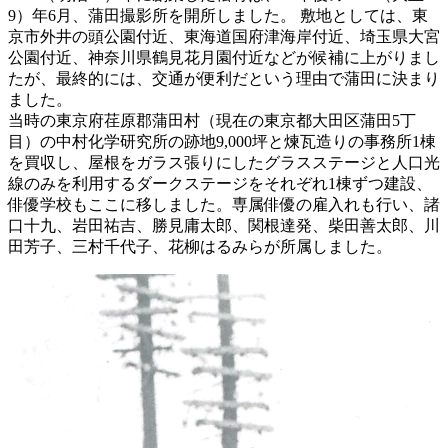
9）年6月、蒲田撮影所を開所しました。 敷地としては、東
京市外井の頭公園付近、東海道国府津海岸付近、埼玉県大宮
公園付近、神奈川県鶴見花月園付近などが候補に上がりまし
たが、最終的には、交通が便利だという理由で蒲田に決まり
ました。
当時の東京府荏原郡蒲田村（現在の東京都大田区蒲田5丁
目）の中村化学研究所の跡地9,000坪と煉瓦造りの事務所1棟
を買収し、屋根をガラス張りにしたグラスステージと人口光
線のみを利用するダークステージをそれぞれ1棟ずつ建設、
俳優学校もここに移しました。専属俳優の雇入れも行い、諸
口十九、岩田祐吉、勝見庸太郎、関根達発、柴田善太郎、川
田芳子、三村千代子、花柳はるみらが所属しました。