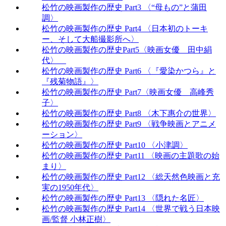
松竹の映画製作の歴史 Part3 〈“母もの”と蒲田
調〉
松竹の映画製作の歴史 Part4 〈日本初のトーキ
ー、そして大船撮影所へ〉
松竹の映画製作の歴史Part5〈映画女優 田中絹
代〉
松竹の映画製作の歴史 Part6 〈『愛染かつら』と
『残菊物語』〉
松竹の映画製作の歴史 Part7〈映画女優 高峰秀
子〉
松竹の映画製作の歴史 Part8 〈木下惠介の世界〉
松竹の映画製作の歴史 Part9 〈戦争映画とアニメ
ーション〉
松竹の映画製作の歴史 Part10 〈小津調〉
松竹の映画製作の歴史 Part11 〈映画の主題歌の始
まり〉
松竹の映画製作の歴史 Part12 〈総天然色映画と充
実の1950年代〉
松竹の映画製作の歴史 Part13 〈隠れた名匠〉
松竹の映画製作の歴史 Part14 〈世界で戦う日本映
画/監督 小林正樹〉