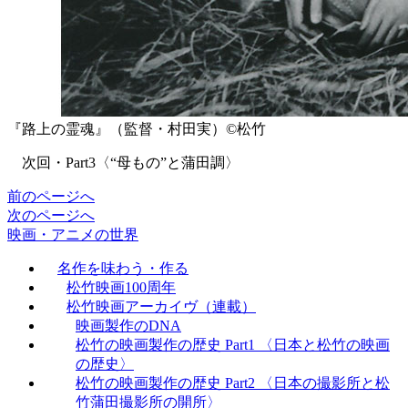
『路上の霊魂』（監督・村田実）©️松竹
次回・Part3〈“母もの”と蒲田調〉
前のページへ
次のページへ
映画・アニメの世界
名作を味わう・作る
松竹映画100周年
松竹映画アーカイヴ（連載）
映画製作のDNA
松竹の映画製作の歴史 Part1 〈日本と松竹の映画
の歴史〉
松竹の映画製作の歴史 Part2 〈日本の撮影所と松
竹蒲田撮影所の開所〉