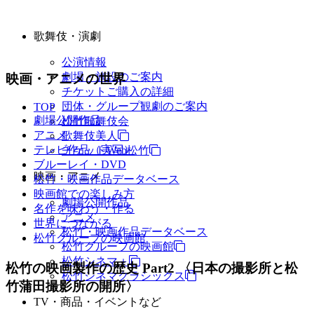
歌舞伎・演劇
公演情報
劇場・施設のご案内
映画・アニメの世界
チケットご購入の詳細
団体・グループ観劇のご案内
TOP
劇場公開作品
松竹歌舞伎会
アニメ
歌舞伎美人
テレビ作品（実写）
チケットWeb松竹
ブルーレイ・DVD
映画・アニメ
松竹・映画作品データベース
映画館での楽しみ方
劇場公開作品
名作を味わう・作る
アニメ
世界につながる
松竹・映画作品データベース
松竹グループの映画館
松竹グループの映画館
松竹シネマ＋
松竹の映画製作の歴史 Part2 〈日本の撮影所と松
松竹シネマクラシックス
竹蒲田撮影所の開所〉
TV・商品・イベントなど