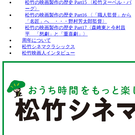
松竹の映画製作の歴史 Part15 〈松竹ヌーベル・バ
ーグ〉
松竹の映画製作の歴史 Part16 〈「職人監督」から
「名匠」へ ・・・野村芳太郎監督〉
松竹の映画製作の歴史 Part17〈森﨑東と今村昌
平 「怒劇」と「重喜劇」〉
周年について
松竹シネマクラシックス
松竹映画人インタビュー