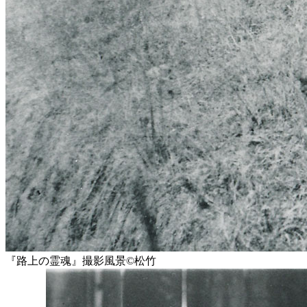
『路上の霊魂』撮影風景©️松竹