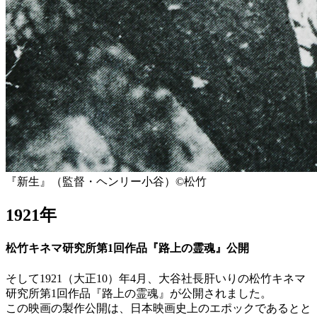
『新生』（監督・ヘンリー小谷）©️松竹
1921年
松竹キネマ研究所第1回作品『路上の霊魂』公開
そして1921（大正10）年4月、大谷社長肝いりの松竹キネマ
研究所第1回作品『路上の霊魂』が公開されました。
この映画の製作公開は、日本映画史上のエポックであるとと