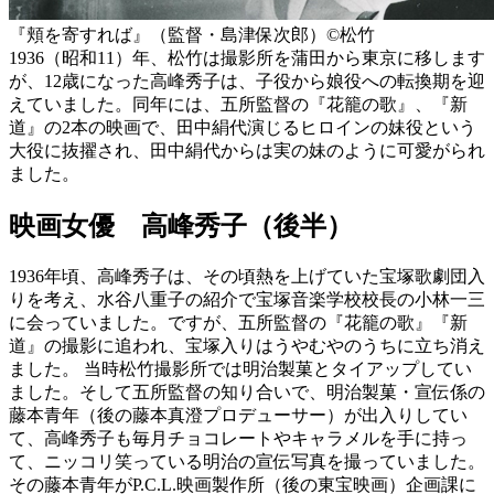
『頬を寄すれば』（監督・島津保次郎）©️松竹
1936（昭和11）年、松竹は撮影所を蒲田から東京に移します
が、12歳になった高峰秀子は、子役から娘役への転換期を迎
えていました。同年には、五所監督の『花籠の歌』、『新
道』の2本の映画で、田中絹代演じるヒロインの妹役という
大役に抜擢され、田中絹代からは実の妹のように可愛がられ
ました。
映画女優 高峰秀子（後半）
1936年頃、高峰秀子は、その頃熱を上げていた宝塚歌劇団入
りを考え、水谷八重子の紹介で宝塚音楽学校校長の小林一三
に会っていました。ですが、五所監督の『花籠の歌』『新
道』の撮影に追われ、宝塚入りはうやむやのうちに立ち消え
ました。 当時松竹撮影所では明治製菓とタイアップしてい
ました。そして五所監督の知り合いで、明治製菓・宣伝係の
藤本青年（後の藤本真澄プロデューサー）が出入りしてい
て、高峰秀子も毎月チョコレートやキャラメルを手に持っ
て、ニッコリ笑っている明治の宣伝写真を撮っていました。
その藤本青年がP.C.L.映画製作所（後の東宝映画）企画課に