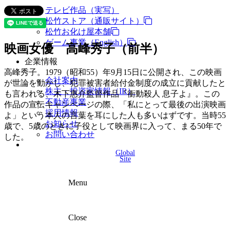
テレビ作品（実写）
松竹ストア（通販サイト）
松竹お化け屋本舗
ゲーム事業（English）
映画女優 高峰秀子（前半）
企業情報
高峰秀子。1979（昭和55）年9月15日に公開され、この映画
会社案内
が世論を動かし、犯罪被害者給付金制度の成立に貢献したと
株主・投資家情報（IR）
も言われる、木下惠介監督作品『衝動殺人 息子よ』。この
不動産事業
作品の宣伝キャンページの際、「私にとって最後の出演映画
採用情報
よ」という本人の言葉を耳にした人も多いはずです。当時55
お知らせ
歳で、5歳のときに子役として映画界に入って、まる50年で
お問い合わせ
した。
Global
Site
Menu
Close