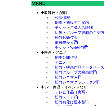
MENU
歌舞伎・演劇
公演情報
劇場・施設のご案内
チケットご購入の詳細
団体・グループ観劇のご案内
松竹歌舞伎会
歌舞伎美人
チケットWeb松竹
映画・アニメ
劇場公開作品
アニメ
松竹・映画作品データベース
松竹グループの映画館
松竹シネマ＋
松竹シネマクラシックス
TV・商品・イベントなど
テレビ作品（実写）
松竹ストア
松竹お化け屋本舗