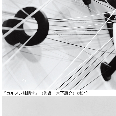
『カルメン純情す』（監督・木下惠介）©️松竹