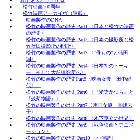
名作を味わう・作る
松竹映画100周年
松竹映画アーカイヴ（連載）
映画製作のDNA
松竹の映画製作の歴史 Part1 〈日本と松竹の映画
の歴史〉
松竹の映画製作の歴史 Part2 〈日本の撮影所と松
竹蒲田撮影所の開所〉
松竹の映画製作の歴史 Part3 〈“母もの”と蒲田
調〉
松竹の映画製作の歴史 Part4 〈日本初のトーキ
ー、そして大船撮影所へ〉
松竹の映画製作の歴史Part5〈映画女優 田中絹
代〉
松竹の映画製作の歴史 Part6 〈『愛染かつら』と
『残菊物語』〉
松竹の映画製作の歴史 Part7〈映画女優 高峰秀
子〉
松竹の映画製作の歴史 Part8 〈木下惠介の世界〉
松竹の映画製作の歴史 Part9 〈戦争映画とアニメ
ーション〉
松竹の映画製作の歴史 Part10 〈小津調〉