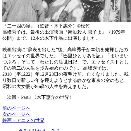
『二十四の瞳』（監督・木下惠介）©️松竹
高峰秀子は、最後の出演映画『衝動殺人 息子よ』（1979年
公開）まで、12本の木下作品に出演しました。
映画出演に“辞表を出した”後、高峰秀子が本領を発揮したの
はエッセイの世界でした。「巴里ひとりある記」「まいまい
つぶろ」そして「わたしの渡世日記」で、エッセイストとし
ての第二の人生を歩み始めたのです。 高峰秀子は、
2010（平成22）年12月28日の夜明け前、亡くなりました。残
り数日で新しい年を迎えようとする静かな東京の空のもと、
昭和の大女優が86歳の人生を終えました。
次回・Part8 〈木下惠介の世界〉
前のページへ
次のページへ
映画・アニメの世界