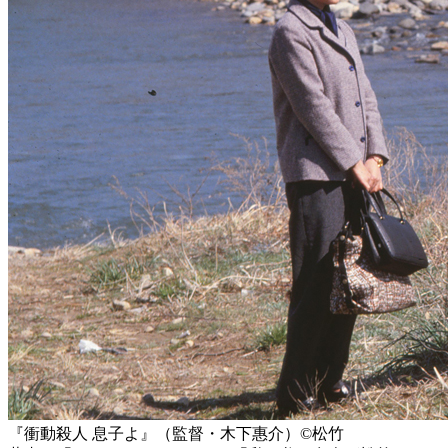
『衝動殺人 息子よ』（監督・木下惠介）©️松竹