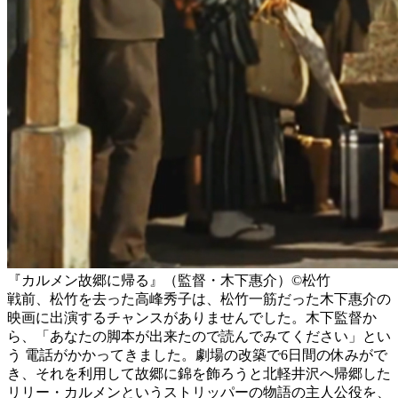
『カルメン故郷に帰る』（監督・木下惠介）©️松竹
戦前、松竹を去った高峰秀子は、松竹一筋だった木下惠介の
映画に出演するチャンスがありませんでした。木下監督か
ら、「あなたの脚本が出来たので読んでみてください」とい
う 電話がかかってきました。劇場の改築で6日間の休みがで
き、それを利用して故郷に錦を飾ろうと北軽井沢へ帰郷した
リリー・カルメンというストリッパーの物語の主人公役を、