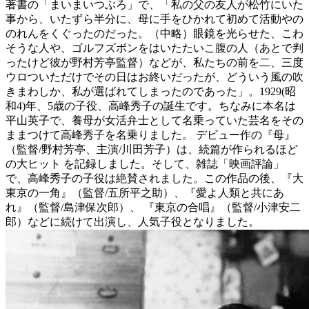
著書の「まいまいつぶろ」で、「私の父の友人が松竹にいた
事から、いたずら半分に、母に手をひかれて初めて活動やの
のれんをくぐったのだった。（中略）眼鏡を光らせた、こわ
そうな人や、ゴルフズボンをはいたたいこ腹の人（あとで判
ったけど彼が野村芳亭監督）などが、私たちの前を二、三度
ウロついただけでその日はお終いだったが、どういう風の吹
きまわしか、私が選ばれてしまったのであった」。1929(昭
和4)年、5歳の子役、高峰秀子の誕生です。ちなみに本名は
平山英子で、養母が女活弁士として名乗っていた芸名をその
ままつけて高峰秀子を名乗りました。 デビュー作の『母』
（監督/野村芳亭、主演/川田芳子）は、続篇が作られるほど
の大ヒット を記録しました。そして、雑誌「映画評論」
で、高峰秀子の子役は絶賛されました。この作品の後、『大
東京の一角』（監督/五所平之助）、『愛よ人類と共にあ
れ』（監督/島津保次郎）、 『東京の合唱』（監督/小津安二
郎）などに続けて出演し、人気子役となりました。