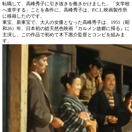
転職して、高峰秀子に引き抜きを働きかけました。「女学校
へ進学する」ことを条件に、高峰秀子は、P.C.L.映画製作所
に移籍したのです。
東宝、新東宝で、大人の女優となった高峰秀子は、1951（昭
和26）年、日本初の総天然色映画『カルメン故郷に帰る』に
主演し、この作品で初めて木下惠介監督とコンビを組みま
す。