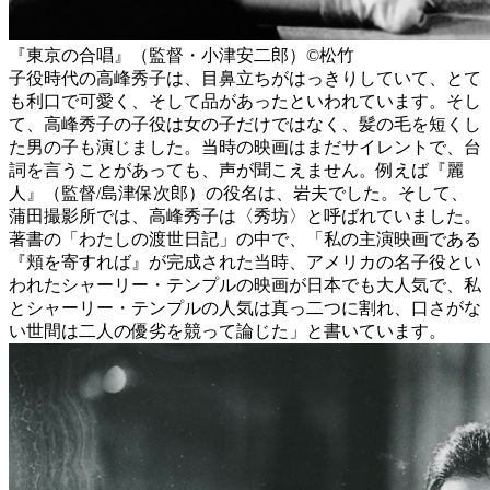
『東京の合唱』（監督・小津安二郎）©️松竹
子役時代の高峰秀子は、目鼻立ちがはっきりしていて、とて
も利口で可愛く、そして品があったといわれています。そし
て、高峰秀子の子役は女の子だけではなく、髪の毛を短くし
た男の子も演じました。当時の映画はまだサイレントで、台
詞を言うことがあっても、声が聞こえません。例えば『麗
人』（監督/島津保次郎）の役名は、岩夫でした。そして、
蒲田撮影所では、高峰秀子は〈秀坊〉と呼ばれていました。
著書の「わたしの渡世日記」の中で、「私の主演映画である
『頬を寄すれば』が完成された当時、アメリカの名子役とい
われたシャーリー・テンプルの映画が日本でも大人気で、私
とシャーリー・テンプルの人気は真っ二つに割れ、口さがな
い世間は二人の優劣を競って論じた」と書いています。