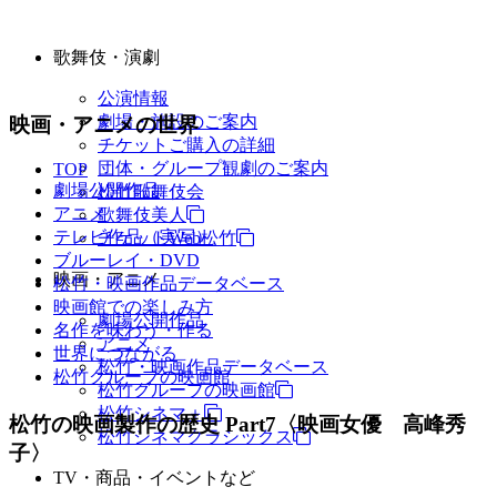
歌舞伎・演劇
公演情報
劇場・施設のご案内
映画・アニメの世界
チケットご購入の詳細
団体・グループ観劇のご案内
TOP
劇場公開作品
松竹歌舞伎会
アニメ
歌舞伎美人
テレビ作品（実写）
チケットWeb松竹
ブルーレイ・DVD
映画・アニメ
松竹・映画作品データベース
映画館での楽しみ方
劇場公開作品
名作を味わう・作る
アニメ
世界につながる
松竹・映画作品データベース
松竹グループの映画館
松竹グループの映画館
松竹シネマ＋
松竹の映画製作の歴史 Part7〈映画女優 高峰秀
松竹シネマクラシックス
子〉
TV・商品・イベントなど