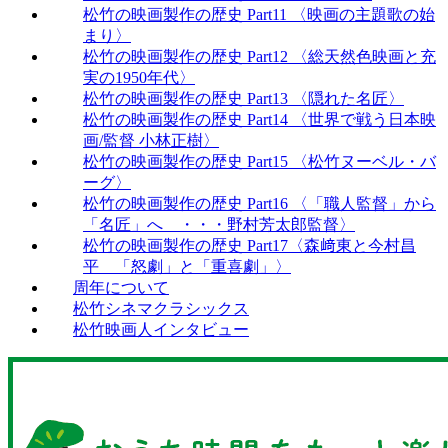
松竹の映画製作の歴史 Part11 〈映画の主題歌の始
まり〉
松竹の映画製作の歴史 Part12 〈総天然色映画と充
実の1950年代〉
松竹の映画製作の歴史 Part13 〈隠れた名匠〉
松竹の映画製作の歴史 Part14 〈世界で戦う日本映
画/監督 小林正樹〉
松竹の映画製作の歴史 Part15 〈松竹ヌーベル・バ
ーグ〉
松竹の映画製作の歴史 Part16 〈「職人監督」から
「名匠」へ ・・・野村芳太郎監督〉
松竹の映画製作の歴史 Part17〈森﨑東と今村昌
平 「怒劇」と「重喜劇」〉
周年について
松竹シネマクラシックス
松竹映画人インタビュー