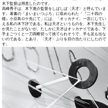
木下監督は用意したのです。
高峰秀子は、木下惠介監督をしばしば〈天才〉と呼んでいま
す。著書の「まいまいつぶろ」に収められた「『二十四の
瞳』小豆島ロケ先にて」には、「オッカナイ。一言にしてい
える私の木下評である。私は天才というものを、木下先生し
か見たことがないが、たしかに天才はオッカナイである。下
手まごつくと一刀両断切って捨てられそうで、手も足も出な
いのである」とあり、〈天才〉ぶりを目の当たりにしたので
す。