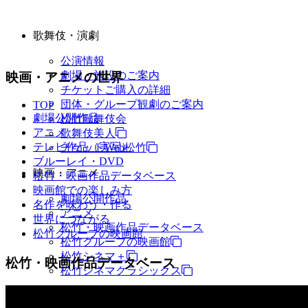
歌舞伎・演劇
公演情報
劇場・施設のご案内
映画・アニメの世界
チケットご購入の詳細
団体・グループ観劇のご案内
TOP
劇場公開作品
松竹歌舞伎会
アニメ
歌舞伎美人
テレビ作品（実写）
チケットWeb松竹
ブルーレイ・DVD
映画・アニメ
松竹・映画作品データベース
映画館での楽しみ方
劇場公開作品
名作を味わう・作る
アニメ
世界につながる
松竹・映画作品データベース
松竹グループの映画館
松竹グループの映画館
松竹シネマ＋
松竹・映画作品データベース
松竹シネマクラシックス
TV・商品・イベントなど