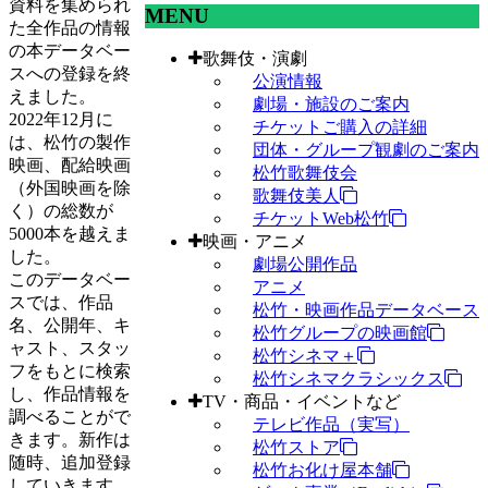
資料を集められ
MENU
た全作品の情報
の本データベー
歌舞伎・演劇
スへの登録を終
公演情報
えました。
劇場・施設のご案内
2022年12月に
チケットご購入の詳細
は、松竹の製作
団体・グループ観劇のご案内
映画、配給映画
松竹歌舞伎会
（外国映画を除
歌舞伎美人
く）の総数が
チケットWeb松竹
5000本を越えま
映画・アニメ
した。
劇場公開作品
このデータベー
アニメ
スでは、作品
松竹・映画作品データベース
名、公開年、キ
松竹グループの映画館
ャスト、スタッ
松竹シネマ＋
フをもとに検索
松竹シネマクラシックス
し、作品情報を
TV・商品・イベントなど
調べることがで
テレビ作品（実写）
きます。新作は
松竹ストア
随時、追加登録
松竹お化け屋本舗
していきます。