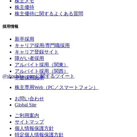
株主メモ
株主優待
株主優待に関するよくある質問
採用情報
新卒採用
キャリア採用/専門職採用
キャリア登録サイト
障がい者採用
アルバイト採用（関東）
アルバイト採用（関西）
@shochiku_corpに関するツイート
中途採用比率
株主専用Web（PC／スマートフォン）
お問い合わせ
Global Site
ご利用案内
サイトマップ
個人情報保護方針
特定個人情報保護方針