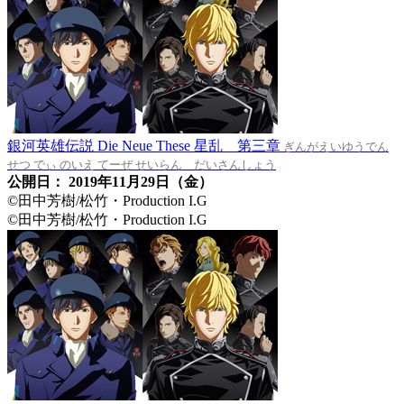
銀河英雄伝説 Die Neue These 星乱 第三章
ぎんがえいゆうでん
せつ でぃ のいえ てーぜ せいらん だいさんしょう
公開日： 2019年11月29日（金）
©田中芳樹/松竹・Production I.G
©田中芳樹/松竹・Production I.G