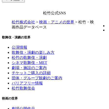
松竹公式SNS
松竹株式会社
>
映画・アニメの世界
>
松竹・映
画作品データベース
歌舞伎・演劇の世界
公演情報
歌舞伎・演劇の楽しみ方
松竹の歌舞伎・演劇
シネマ歌舞伎・MET
劇場・施設のご案内
チケットご購入の詳細
団体・グループ観劇のご案内
バリアフリー情報
松竹歌舞伎会
映画の世界
劇場公開作品