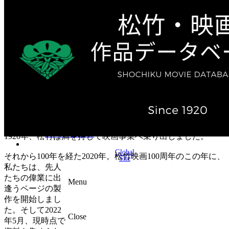
テレビ作品（実写）
松竹ストア（通販サイト）
松竹お化け屋本舗
ゲーム事業（English）
企業情報
会社案内
株主・投資家情報（IR）
不動産事業
採用情報
お知らせ
お問い合わせ
1920年、松竹は満を持して映画事業へ乗り出しました。
Global
それから100年を経た2020年。松竹映画100周年のこの年に、
Site
私たちは、先人
たちの偉業に出
Menu
逢うページの製
作を開始しまし
た。そして2022
Close
年5月、現時点で