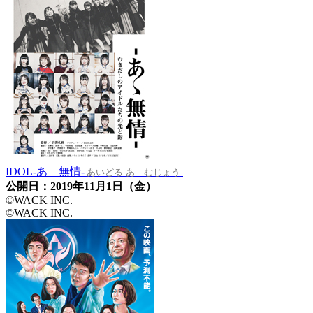
IDOL-あゝ無情-
あいどる-あゝむじょう-
公開日：2019年11月1日（金）
©WACK INC.
©WACK INC.