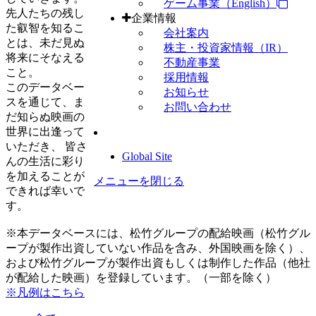
ゲーム事業（English）
先人たちの残し
企業情報
た叡智を知るこ
会社案内
とは、未だ見ぬ
株主・投資家情報（IR）
将来にそなえる
不動産事業
こと。
採用情報
このデータベー
お知らせ
スを通じて、ま
お問い合わせ
だ知らぬ映画の
世界に出逢って
いただき、 皆さ
Global Site
んの生活に彩り
を加えることが
メニューを閉じる
できれば幸いで
す。
※本データベースには、松竹グループの配給映画（松竹グル
ープが製作出資していない作品を含み、外国映画を除く）、
および松竹グループが製作出資もしくは制作した作品（他社
が配給した映画）を登録しています。（一部を除く）
※凡例はこちら