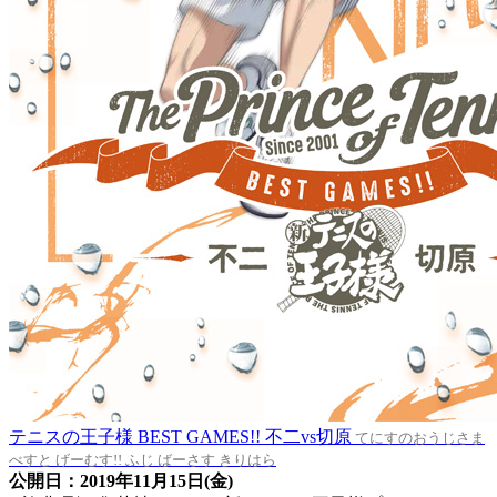
テニスの王子様 BEST GAMES!! 不二vs切原
てにすのおうじさま
べすと げーむす!! ふじ ばーさす きりはら
公開日：2019年11月15日(金)